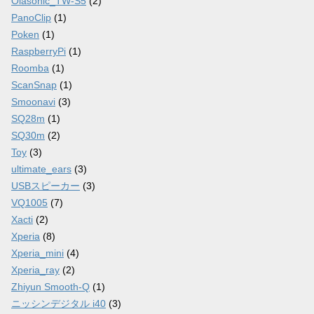
Olasonic_TW-S5
(2)
PanoClip
(1)
Poken
(1)
RaspberryPi
(1)
Roomba
(1)
ScanSnap
(1)
Smoonavi
(3)
SQ28m
(1)
SQ30m
(2)
Toy
(3)
ultimate_ears
(3)
USBスピーカー
(3)
VQ1005
(7)
Xacti
(2)
Xperia
(8)
Xperia_mini
(4)
Xperia_ray
(2)
Zhiyun Smooth-Q
(1)
ニッシンデジタル i40
(3)