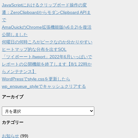
JavaScriptにおけるクリップボード操作の変
遷：ZeroClipboardからモダンClipboard APIま
で
AmaQuickのChrome拡張機能版(v6.0.2)を復活
公開しました
何曜日の何時ころがピークなのか分かりやすい
ヒートマップ的な分布を出すSQL
「ツイポーート/twport」2022年6月いっぱいで
レポートの公開機能を終了します【8/1 22時か
らメンテナンス】
WordPressでstyle.cssを更新したら
wp_enqueue_styleでキャッシュクリアする
アーカイブ
ア
ー
カ
カテゴリー
イ
ブ
お知らせ
(99)