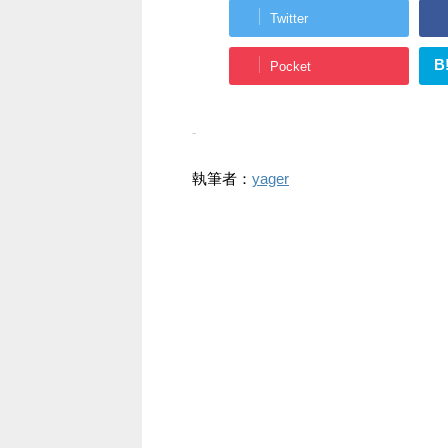
Twitter
B
Pocket
-
執筆者：
yager