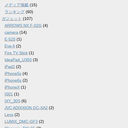
メディア掲載
(15)
ランキング
(60)
ガジェット
(107)
ARROWS NX F-02G
(4)
camera
(14)
E-520
(1)
Eye-fi
(2)
Fire TV Stick
(1)
IdeaPad_U350
(3)
iPad2
(2)
iPhone5s
(4)
iPhone6s
(2)
iPhoneX
(1)
IS01
(1)
IXY_30S
(6)
JVC ADIXXION GC-XA2
(2)
Lens
(2)
LUMIX_DMC-GF3
(2)