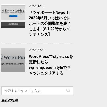
2022/06/16
「ツイポーート/twport」
2022年6月いっぱいでレ
ポートの公開機能を終了
します【8/1 22時からメ
ンテナンス】
2022/01/28
WordPressでstyle.cssを
更新したら
wp_enqueue_styleでキ
ャッシュクリアする
最近の投稿