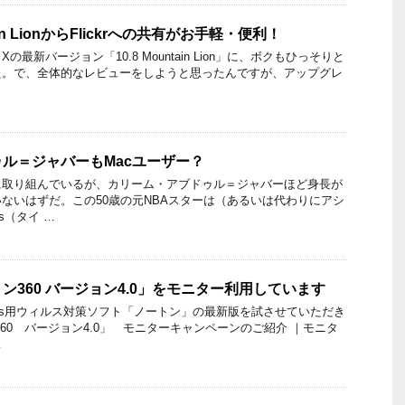
tain LionからFlickrへの共有がお手軽・便利！
Xの最新バージョン「10.8 Mountain Lion」に、ボクもひっそりと
た。で、全体的なレビューをしようと思ったんですが、アップグレ
ル＝ジャバーもMacユーザー？
に取り組んでいるが、カリーム・アブドゥル＝ジャバーほど身長が
ないはずだ。この50歳の元NBAスターは（あるいは代わりにアシ
es（タイ …
ン360 バージョン4.0」をモニター利用しています
dows用ウィルス対策ソフト「ノートン」の最新版を試させていただき
60 バージョン4.0」 モニターキャンペーンのご紹介 ｜モニタ
…