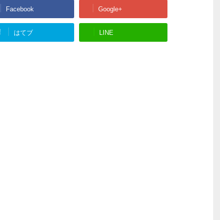
Facebook
Google+
!
はてブ
LINE