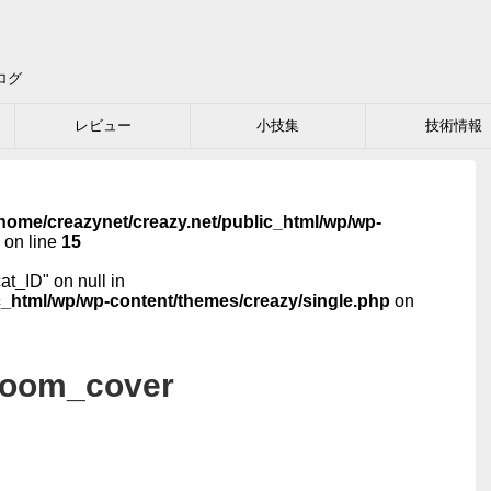
ログ
レビュー
小技集
技術情報
home/creazynet/creazy.net/public_html/wp/wp-
on line
15
cat_ID" on null in
c_html/wp/wp-content/themes/creazy/single.php
on
room_cover