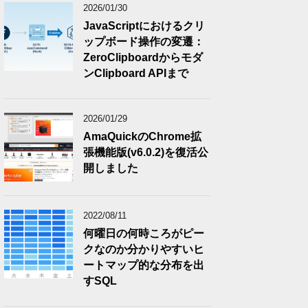
2026/01/30
JavaScriptにおけるクリ
ップボード操作の変遷：
ZeroClipboardからモダ
ンClipboard APIまで
2026/01/29
AmaQuickのChrome拡
張機能版(v6.0.2)を復活公
開しました
2022/08/11
何曜日の何時ころがピー
クなのか分かりやすいヒ
ートマップ的な分布を出
すSQL