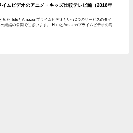
nプライムビデオのアニメ・キッズ比較テレビ編（2016年
k 以前まとめたHuluとAmazonプライムビデオという2つのサービスのタイ
続編の公開でございます。 HuluとAmazonプライムビデオの海