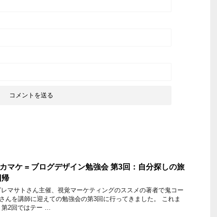
S]シカマケ = ブログデザイン勉強会 第3回：自分探しの旅
回帰
グレマサトさん主催、視覚マーケティングのススメの著者で鬼コー
さんを講師に迎えての勉強会の第3回に行ってきました。 これま
第2回ではテー …