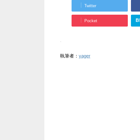
Twitter
B
Pocket
-
執筆者：
yager