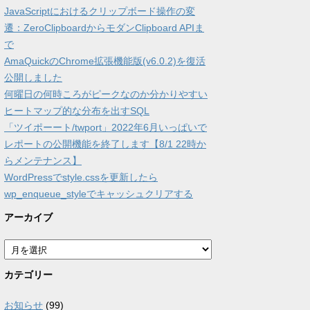
JavaScriptにおけるクリップボード操作の変
遷：ZeroClipboardからモダンClipboard APIま
で
AmaQuickのChrome拡張機能版(v6.0.2)を復活
公開しました
何曜日の何時ころがピークなのか分かりやすい
ヒートマップ的な分布を出すSQL
「ツイポーート/twport」2022年6月いっぱいで
レポートの公開機能を終了します【8/1 22時か
らメンテナンス】
WordPressでstyle.cssを更新したら
wp_enqueue_styleでキャッシュクリアする
アーカイブ
ア
ー
カ
カテゴリー
イ
ブ
お知らせ
(99)