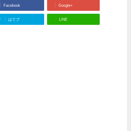
Facebook
Google+
!
はてブ
LINE