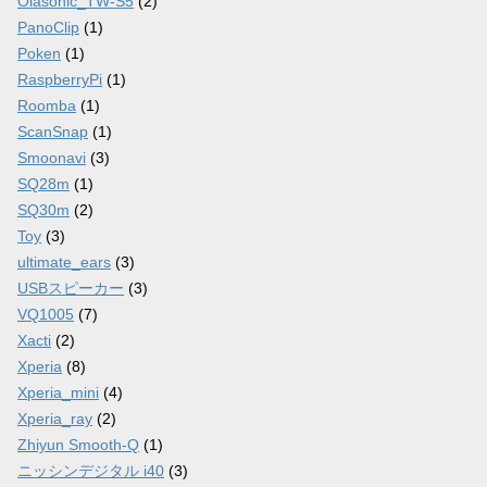
Olasonic_TW-S5
(2)
PanoClip
(1)
Poken
(1)
RaspberryPi
(1)
Roomba
(1)
ScanSnap
(1)
Smoonavi
(3)
SQ28m
(1)
SQ30m
(2)
Toy
(3)
ultimate_ears
(3)
USBスピーカー
(3)
VQ1005
(7)
Xacti
(2)
Xperia
(8)
Xperia_mini
(4)
Xperia_ray
(2)
Zhiyun Smooth-Q
(1)
ニッシンデジタル i40
(3)