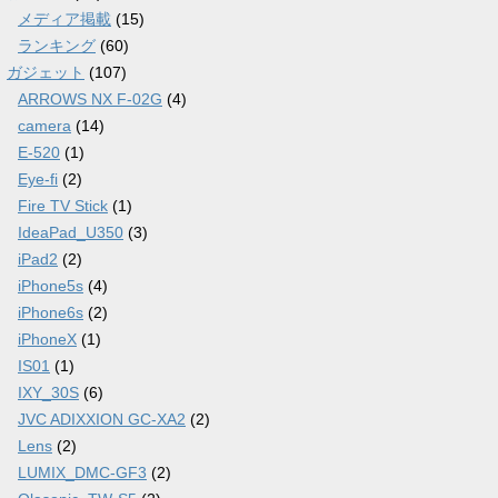
メディア掲載
(15)
ランキング
(60)
ガジェット
(107)
ARROWS NX F-02G
(4)
camera
(14)
E-520
(1)
Eye-fi
(2)
Fire TV Stick
(1)
IdeaPad_U350
(3)
iPad2
(2)
iPhone5s
(4)
iPhone6s
(2)
iPhoneX
(1)
IS01
(1)
IXY_30S
(6)
JVC ADIXXION GC-XA2
(2)
Lens
(2)
LUMIX_DMC-GF3
(2)