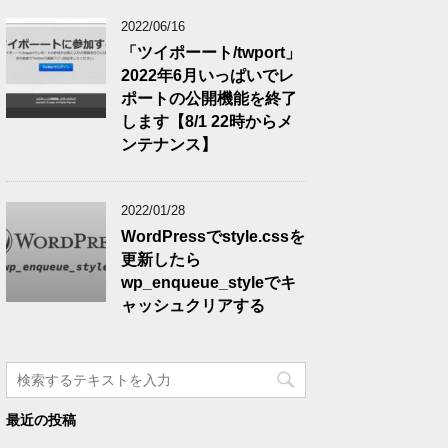
2022/06/16
「ツイポーート/twport」
2022年6月いっぱいでレ
ポートの公開機能を終了
します【8/1 22時からメ
ンテナンス】
2022/01/28
WordPressでstyle.cssを
更新したら
wp_enqueue_styleでキ
ャッシュクリアする
最近の投稿