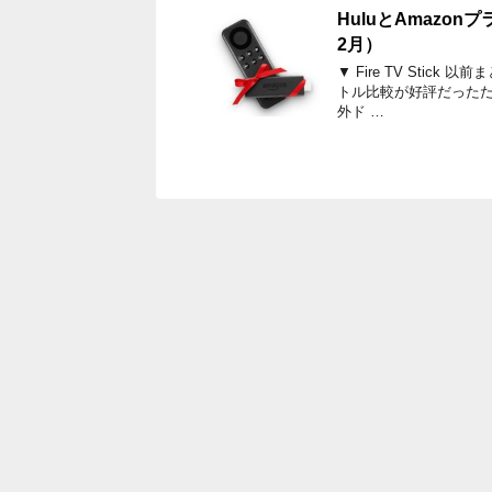
HuluとAmazo
2月）
▼ Fire TV Stic
トル比較が好評だったため
外ド …