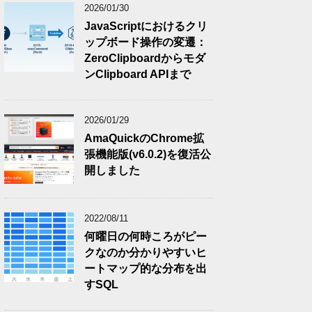
2026/01/30
JavaScriptにおけるクリ
ップボード操作の変遷：
ZeroClipboardからモダ
ンClipboard APIまで
2026/01/29
AmaQuickのChrome拡
張機能版(v6.0.2)を復活公
開しました
2022/08/11
何曜日の何時ころがピー
クなのか分かりやすいヒ
ートマップ的な分布を出
すSQL