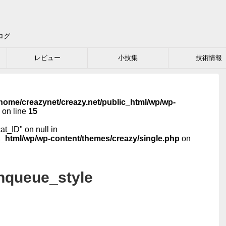
ログ
レビュー
小技集
技術情報
home/creazynet/creazy.net/public_html/wp/wp-
on line
15
cat_ID" on null in
c_html/wp/wp-content/themes/creazy/single.php
on
nqueue_style