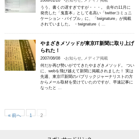
2008/01/20
-
お知らせ
,
メディア掲載
うう、書くの遅すぎですが・・・。 去年の11月に
発売した「鬼畜本」として名高い「twitterコミュニ
ケーション・バイブル」に、「twignature」が掲載
されていました。 ・twignature（ …
やまざきメソッドが東京IT新聞に取り上げ
られた！
2007/08/08
-
お知らせ
,
メディア掲載
何だか再び勢いがでてきたやまざきメソッド。 つい
に、webを飛び越えて新聞に掲載されました！ 実は
先週、東京IT新聞のパブリックジャーナリストの方
からメール取材を受けていたのですが、早速記事に
なったと …
« 前へ
1
2