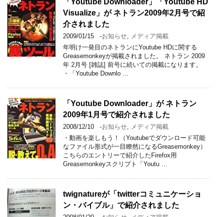
「Youtube Downloader」「Youtube HD
Visualize」が ネトラン2009年2月号で紹
介されました
2009/01/15
-
お知らせ
,
メディア掲載
年明け一発目のネトランにYoutube HDに関する
Greasemonkeyが掲載されました。 ネトラン 2009
年 2月号 [雑誌] 前号に続いての掲載になります。
・「Youtube Downlo …
「Youtube Downloader」が ネトラン
2009年1月号で紹介されました
2008/12/10
-
お知らせ
,
メディア掲載
・動画を楽しもう！（Youtubeでダウンロード可能
なファイル形式が一目瞭然になるGreasemonkey）
こちらのエントリーで紹介したFirefox用
Greasemonkeyスクリプト「Youtu …
twignatureが「twitterコミュニケーショ
ン・バイブル」で紹介されました