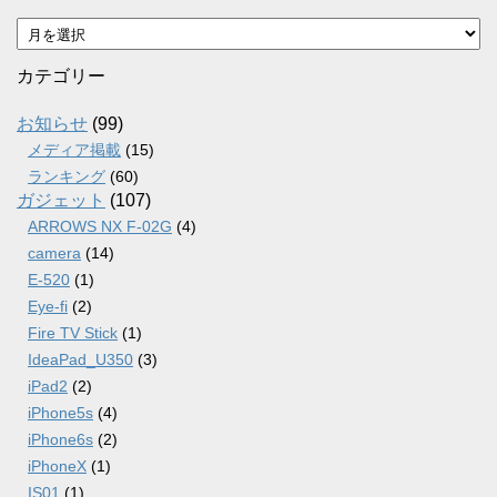
ア
ー
カ
カテゴリー
イ
ブ
お知らせ
(99)
メディア掲載
(15)
ランキング
(60)
ガジェット
(107)
ARROWS NX F-02G
(4)
camera
(14)
E-520
(1)
Eye-fi
(2)
Fire TV Stick
(1)
IdeaPad_U350
(3)
iPad2
(2)
iPhone5s
(4)
iPhone6s
(2)
iPhoneX
(1)
IS01
(1)