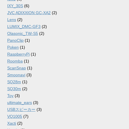
IXY_30S
(6)
JVC ADIXXION GC-XA2
(2)
Lens
(2)
LUMIX_DMC-GF3
(2)
Olasonic_TW-S5
(2)
PanoClip
(1)
Poken
(1)
RaspberryPi
(1)
Roomba
(1)
ScanSnap
(1)
Smoonavi
(3)
SQ28m
(1)
SQ30m
(2)
Toy
(3)
ultimate_ears
(3)
USBスピーカー
(3)
VQ1005
(7)
Xacti
(2)