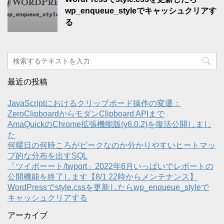
wp_enqueue_styleでキャッシュクリアす
る
最近の投稿
JavaScriptにおけるクリップボード操作の変遷：
ZeroClipboardからモダンClipboard APIまで
AmaQuickのChrome拡張機能版(v6.0.2)を復活公開しまし
た
何曜日の何時ころがピークなのか分かりやすいヒートマッ
プ的な分布を出すSQL
「ツイポーート/twport」2022年6月いっぱいでレポートの
公開機能を終了します【8/1 22時からメンテナンス】
WordPressでstyle.cssを更新したらwp_enqueue_styleで
キャッシュクリアする
アーカイブ