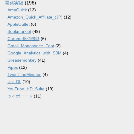
開発実績
(196)
AmaQuick
(13)
Amazon_Quick_Affiliate_(JP)
(12)
AppleOutlet
(6)
Bookmarklet
(49)
Chrome拡張機能
(6)
Gmail_Monospace_Font
(2)
Google_Analytics_with_SBM
(4)
Greasemonkey
(41)
Pipes
(12)
TweetTheMinutes
(4)
Ust_DL
(10)
YouTube_HD_Suite
(19)
ツイポーート
(11)