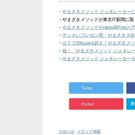
・
やまざきメソッド ジェネレーター
・やまざきメソッドが東京IT新聞に
・
やまざきメソッドがnikkeiBPnetと
・
デッカいプレゼン用「やまざき３倍
・
はてブ200users超え！やまざき
・
祝！「やまざきメソッド ジェネレ
・
やまざきメソッド ジェネレーター
Twitter
B
Pocket
-
お知らせ
,
メディア掲載