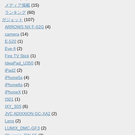
メディア掲載
(15)
ランキング
(60)
ガジェット
(107)
ARROWS NX F-02G
(4)
camera
(14)
E-520
(1)
Eye-fi
(2)
Fire TV Stick
(1)
IdeaPad_U350
(3)
iPad2
(2)
iPhone5s
(4)
iPhone6s
(2)
iPhoneX
(1)
IS01
(1)
IXY_30S
(6)
JVC ADIXXION GC-XA2
(2)
Lens
(2)
LUMIX_DMC-GF3
(2)