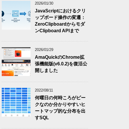
2026/01/30
JavaScriptにおけるクリ
ップボード操作の変遷：
ZeroClipboardからモダ
ンClipboard APIまで
2026/01/29
AmaQuickのChrome拡
張機能版(v6.0.2)を復活公
開しました
2022/08/11
何曜日の何時ころがピー
クなのか分かりやすいヒ
ートマップ的な分布を出
すSQL