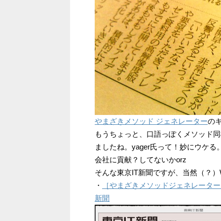
やまざきメソッド ジェネレーター
の
もうちょっと、口語っぽくメソッド同
ましたね。yager氏って！妙にウケ
会社に貢献？してないかorz
そんな東京IT新聞ですが、当然（？）
・
［やまざきメソッドジェネレーター］
新聞