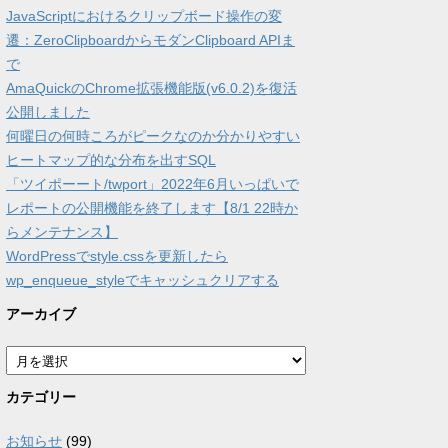
JavaScriptにおけるクリップボード操作の変
遷：ZeroClipboardからモダンClipboard APIま
で
AmaQuickのChrome拡張機能版(v6.0.2)を復活
公開しました
何曜日の何時ころがピークなのか分かりやすい
ヒートマップ的な分布を出すSQL
「ツイポーート/twport」2022年6月いっぱいで
レポートの公開機能を終了します【8/1 22時か
らメンテナンス】
WordPressでstyle.cssを更新したら
wp_enqueue_styleでキャッシュクリアする
アーカイブ
ア
ー
カ
カテゴリー
イ
ブ
お知らせ
(99)