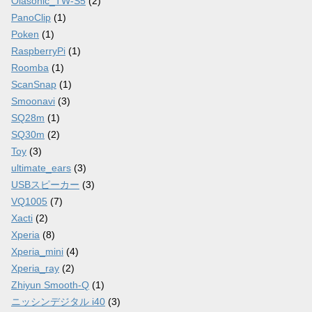
Olasonic_TW-S5
(2)
PanoClip
(1)
Poken
(1)
RaspberryPi
(1)
Roomba
(1)
ScanSnap
(1)
Smoonavi
(3)
SQ28m
(1)
SQ30m
(2)
Toy
(3)
ultimate_ears
(3)
USBスピーカー
(3)
VQ1005
(7)
Xacti
(2)
Xperia
(8)
Xperia_mini
(4)
Xperia_ray
(2)
Zhiyun Smooth-Q
(1)
ニッシンデジタル i40
(3)