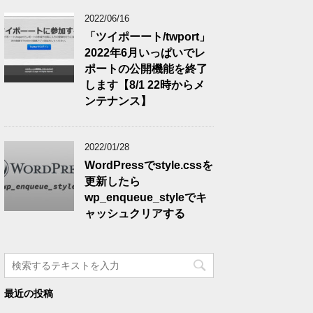
2022/06/16
「ツイポーート/twport」
2022年6月いっぱいでレ
ポートの公開機能を終了
します【8/1 22時からメ
ンテナンス】
2022/01/28
WordPressでstyle.cssを
更新したら
wp_enqueue_styleでキ
ャッシュクリアする
最近の投稿