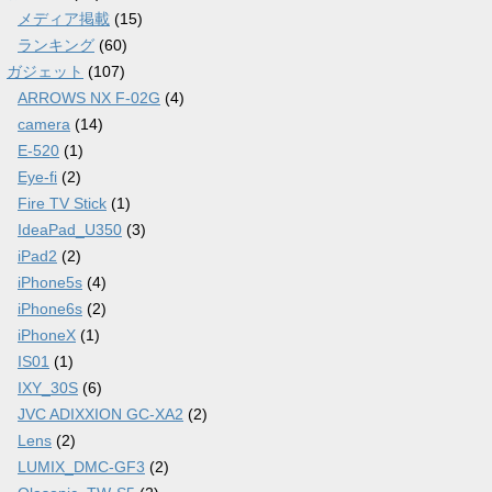
メディア掲載
(15)
ランキング
(60)
ガジェット
(107)
ARROWS NX F-02G
(4)
camera
(14)
E-520
(1)
Eye-fi
(2)
Fire TV Stick
(1)
IdeaPad_U350
(3)
iPad2
(2)
iPhone5s
(4)
iPhone6s
(2)
iPhoneX
(1)
IS01
(1)
IXY_30S
(6)
JVC ADIXXION GC-XA2
(2)
Lens
(2)
LUMIX_DMC-GF3
(2)