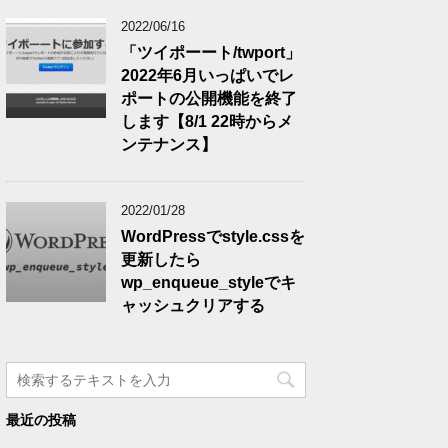
2022/06/16
「ツイポーート/twport」
2022年6月いっぱいでレ
ポートの公開機能を終了
します【8/1 22時からメ
ンテナンス】
2022/01/28
WordPressでstyle.cssを
更新したら
wp_enqueue_styleでキ
ャッシュクリアする
最近の投稿