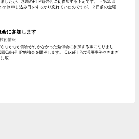
ましたが、念願のPHP勉強会に初参加する予定です。 ・第35回
s.php.gr.jp 申し込み日をすっかり忘れていたのですが、２日前の金曜
勉強会に参加します
技術情報
がらなかなか都合が付かなかった勉強会に参加する事になりまし
3回CakePHP勉強会を開催します。 CakePHPの活用事例やさまざ
に広 …