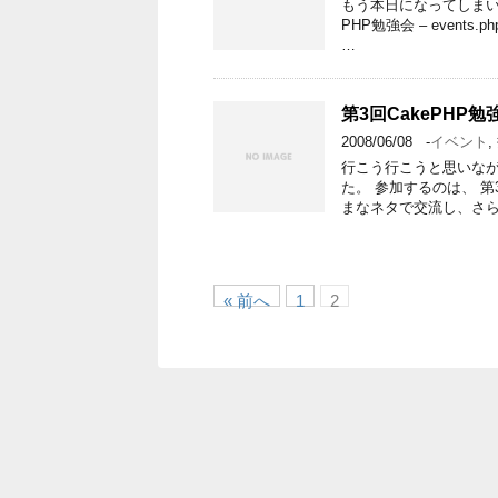
もう本日になってしまい
PHP勉強会 – event
…
第3回CakePHP
2008/06/08
-
イベント
,
行こう行こうと思いな
た。 参加するのは、 第
まなネタで交流し、さら
« 前へ
1
2