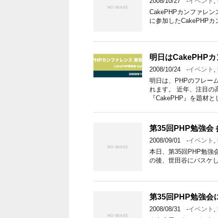
2008/10/27
-
イベント
,
CakePHPカンファレンス東京
に参加したCakePH
明日はCakePH
2008/10/24
-
イベント
,
明日は、PHPのフレー
れます。 近年、注目の
『CakePHP』を題材
第35回PHP勉強会
2008/09/01
-
イベント
,
本日、第35回PHP勉強会に参
の後、世田谷にバスケし
第35回PHP勉強
2008/08/31
-
イベント
,