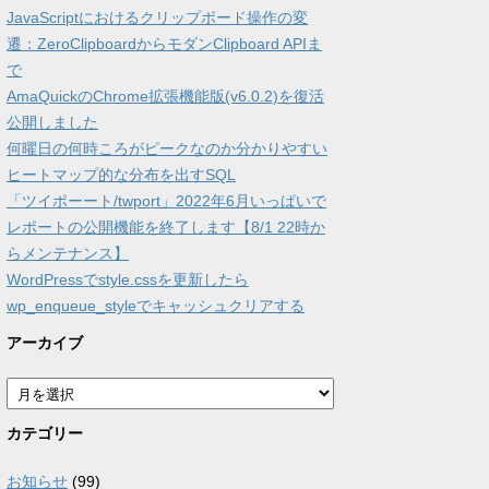
JavaScriptにおけるクリップボード操作の変
遷：ZeroClipboardからモダンClipboard APIま
で
AmaQuickのChrome拡張機能版(v6.0.2)を復活
公開しました
何曜日の何時ころがピークなのか分かりやすい
ヒートマップ的な分布を出すSQL
「ツイポーート/twport」2022年6月いっぱいで
レポートの公開機能を終了します【8/1 22時か
らメンテナンス】
WordPressでstyle.cssを更新したら
wp_enqueue_styleでキャッシュクリアする
アーカイブ
ア
ー
カ
カテゴリー
イ
ブ
お知らせ
(99)