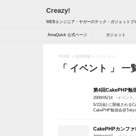
Creazy!
WEBエンジニア・ヤガーのテック・ガジェットブ
AmaQuick 公式ページ
ガジェット
HOME
>
技術情報
>
イベント
>
「 イベント 」 一
第4回CakePHP
2009/05/14
-
イベント
,
5/22(金) に開催され
CakePHP勉強会@To
CakePHPカン