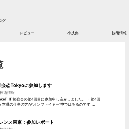
ログ
レビュー
小技集
技術情報
覧
勉強会@Tokyoに参加します
技術情報
るCakePHP勉強会の第4回目に参加申し込みしました。 ・第4回
kyo 本職の仕事の方が”オンファイヤー”中ではあるのです …
ファレンス東京：参加レポート