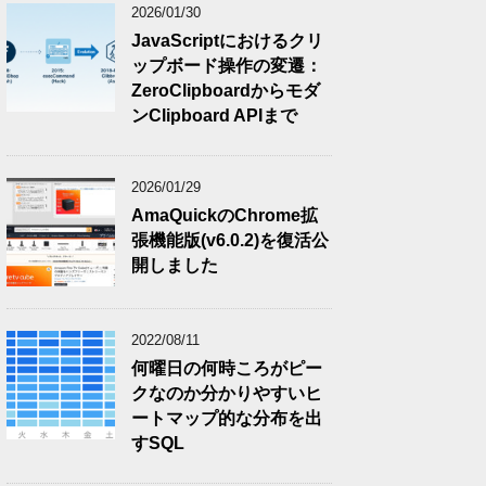
2026/01/30
JavaScriptにおけるクリ
ップボード操作の変遷：
ZeroClipboardからモダ
ンClipboard APIまで
2026/01/29
AmaQuickのChrome拡
張機能版(v6.0.2)を復活公
開しました
2022/08/11
何曜日の何時ころがピー
クなのか分かりやすいヒ
ートマップ的な分布を出
すSQL