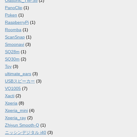
Olasonic_TW-S5
(2)
PanoClip
(1)
Poken
(1)
RaspberryPi
(1)
Roomba
(1)
ScanSnap
(1)
Smoonavi
(3)
SQ28m
(1)
SQ30m
(2)
Toy
(3)
ultimate_ears
(3)
USBスピーカー
(3)
VQ1005
(7)
Xacti
(2)
Xperia
(8)
Xperia_mini
(4)
Xperia_ray
(2)
Zhiyun Smooth-Q
(1)
ニッシンデジタル i40
(3)