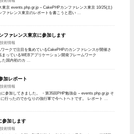
技術情報
 events.php.gr.jp – CakePHPカンファレンス東京 10/25(土)
Pカンファレンス東京のレポートを書こうと思い …
Pカンファレンス東京に参加します
技術情報
ムワークで注目を集めているCakePHPのカンファレンスが開催さ
高まっているWEBアプリケーション開発フレームワーク
とした国内初のカ …
 参加レポート
技術情報
加してきました。 ・第35回PHP勉強会 – events.php.gr.jp そ
に行ったのでかなりの強行軍で今ヘトヘトです。 レポート …
会に参加します
技術情報