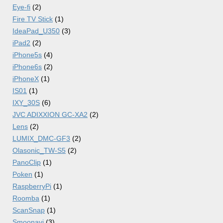
Eye-fi
(2)
Fire TV Stick
(1)
IdeaPad_U350
(3)
iPad2
(2)
iPhone5s
(4)
iPhone6s
(2)
iPhoneX
(1)
IS01
(1)
IXY_30S
(6)
JVC ADIXXION GC-XA2
(2)
Lens
(2)
LUMIX_DMC-GF3
(2)
Olasonic_TW-S5
(2)
PanoClip
(1)
Poken
(1)
RaspberryPi
(1)
Roomba
(1)
ScanSnap
(1)
Smoonavi
(3)