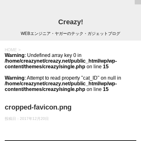
Creazy!
WEBエンジニア・ヤガーのテック・ガジェットブログ
HOME
>
Warning
: Undefined array key 0 in
/home/creazynet/creazy.net/public_html/wp/wp-
content/themes/creazy/single.php
on line
15
Warning
: Attempt to read property "cat_ID" on null in
/home/creazynet/creazy.net/public_html/wp/wp-
content/themes/creazy/single.php
on line
15
cropped-favicon.png
投稿日：
2017年12月20日