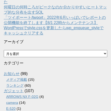
た
何曜日の何時ころがピークなのか分かりやすいヒートマッ
プ的な分布を出すSQL
「ツイポーート/twport」2022年6月いっぱいでレポートの
公開機能を終了します【8/1 22時からメンテナンス】
WordPressでstyle.cssを更新したらwp_enqueue_styleで
キャッシュクリアする
アーカイブ
ア
ー
カ
カテゴリー
イ
ブ
お知らせ
(99)
メディア掲載
(15)
ランキング
(60)
ガジェット
(107)
ARROWS NX F-02G
(4)
camera
(14)
E-520
(1)