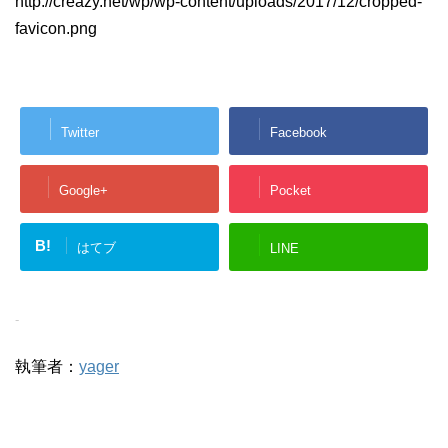
http://creazy.net/wp/wp-content/uploads/2017/12/cropped-
favicon.png
Twitter
Facebook
Google+
Pocket
B!
はてブ
LINE
-
執筆者：
yager