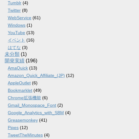
Tumblr
(4)
Twitter
(8)
WebService
(61)
Windows
(1)
YouTube
(13)
イベント
(16)
はてな
(3)
未分類
(1)
開発実績
(196)
AmaQuick
(13)
Amazon_Quick_Affiliate_(JP)
(12)
AppleOutlet
(6)
Bookmarklet
(49)
Chrome拡張機能
(6)
Gmail_Monospace_Font
(2)
Google_Analytics_with_SBM
(4)
Greasemonkey
(41)
Pipes
(12)
TweetTheMinutes
(4)