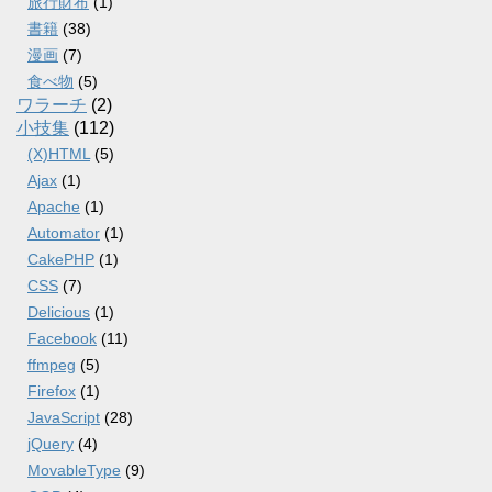
旅行財布
(1)
書籍
(38)
漫画
(7)
食べ物
(5)
ワラーチ
(2)
小技集
(112)
(X)HTML
(5)
Ajax
(1)
Apache
(1)
Automator
(1)
CakePHP
(1)
CSS
(7)
Delicious
(1)
Facebook
(11)
ffmpeg
(5)
Firefox
(1)
JavaScript
(28)
jQuery
(4)
MovableType
(9)