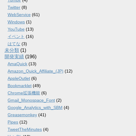
Tumblr
(4)
Twitter
(8)
WebService
(61)
Windows
(1)
YouTube
(13)
イベント
(16)
はてな
(3)
未分類
(1)
開発実績
(196)
AmaQuick
(13)
Amazon_Quick_Affiliate_(JP)
(12)
AppleOutlet
(6)
Bookmarklet
(49)
Chrome拡張機能
(6)
Gmail_Monospace_Font
(2)
Google_Analytics_with_SBM
(4)
Greasemonkey
(41)
Pipes
(12)
TweetTheMinutes
(4)