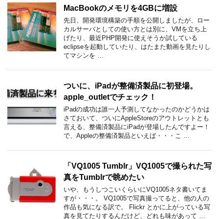
MacBookのメモリを4GBに増設
先日、開発環境構築の手順を公開しましたが、ロー
カルサーバとしての使い方とは別に、VMを立ち上
げたり、最近PHP開発に使えそうか試している
eclipseを起動していたり、はたまた動画を見たりし
てマシンを …
ついに、iPadが整備済製品に初登場。
apple_outletでチェック！
iPadの成功は誰一人予測してなかったのかどうかは
さておいて、ついにAppleStoreのアウトレットとも
言える、整備済製品にiPadが登場したんですよー！
で、Appleの整備済製品といえば・・・こ …
「VQ1005 Tumblr」VQ1005で撮られた写
真をTumblrで眺めたい
いや、もうしつこいくらいにVQ1005ネタ書いてま
すが・・・。 VQ1005で写真撮ってると、他の人の
作品も気になる訳で。 Flickr とかに上がっている写
真を見てたりするんだけど、どれも味があって …