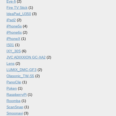
Eye-fi
(2)
Fire TV Stick
(1)
IdeaPad_U350
(3)
iPad2
(2)
iPhone5s
(4)
iPhone6s
(2)
iPhoneX
(1)
IS01
(1)
IXY_30S
(6)
JVC ADIXXION GC-XA2
(2)
Lens
(2)
LUMIX_DMC-GF3
(2)
Olasonic_TW-S5
(2)
PanoClip
(1)
Poken
(1)
RaspberryPi
(1)
Roomba
(1)
ScanSnap
(1)
Smoonavi
(3)