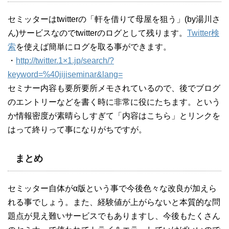
セミッターはtwitterの「軒を借りて母屋を狙う」(by湯川さ
ん)サービスなのでtwitterのログとして残ります。
Twitter検
索
を使えば簡単にログを取る事ができます。
・
http://twitter.1×1.jp/search/?
keyword=%40jijiseminar&lang=
セミナー内容も要所要所メモされているので、後でブログ
のエントリーなどを書く時に非常に役にたちます。という
か情報密度が素晴らしすぎて「内容はこちら」とリンクを
はって終りって事になりがちですが。
まとめ
セミッター自体がα版という事で今後色々な改良が加えら
れる事でしょう。また、経験値が上がらないと本質的な問
題点が見え難いサービスでもありますし、今後もたくさん