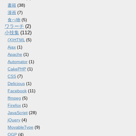
書籍
(38)
漫画
(7)
食べ物
(5)
ワラーチ
(2)
小技集
(112)
(X)HTML
(5)
Ajax
(1)
Apache
(1)
Automator
(1)
CakePHP
(1)
CSS
(7)
Delicious
(1)
Facebook
(11)
ffmpeg
(5)
Firefox
(1)
JavaScript
(28)
jQuery
(4)
MovableType
(9)
OGP
(4)