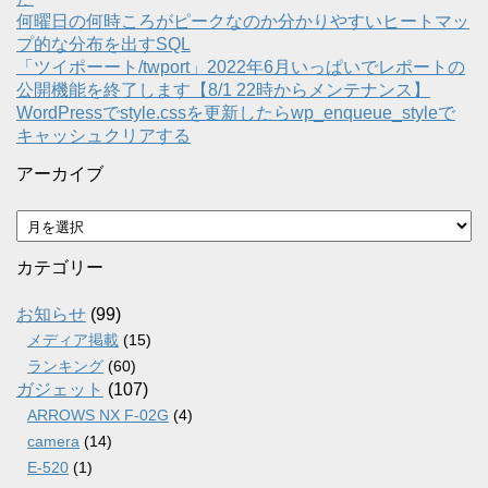
何曜日の何時ころがピークなのか分かりやすいヒートマッ
プ的な分布を出すSQL
「ツイポーート/twport」2022年6月いっぱいでレポートの
公開機能を終了します【8/1 22時からメンテナンス】
WordPressでstyle.cssを更新したらwp_enqueue_styleで
キャッシュクリアする
アーカイブ
ア
ー
カ
カテゴリー
イ
ブ
お知らせ
(99)
メディア掲載
(15)
ランキング
(60)
ガジェット
(107)
ARROWS NX F-02G
(4)
camera
(14)
E-520
(1)