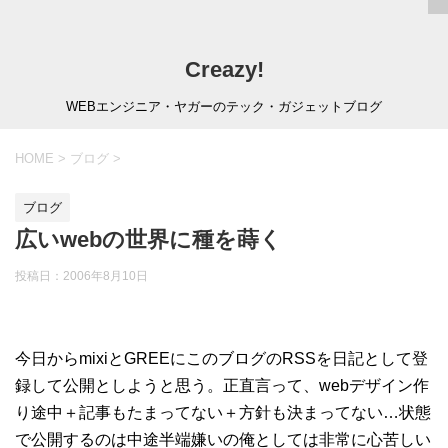
Creazy!
WEBエンジニア・ヤガーのテック・ガジェットブログ
HOME
>
ブログ
>
ブログ
広いwebの世界に種を蒔く
投稿日：
2006年8月10日
今日からmixiとGREEにこのブログのRSSを日記として登
録して公開としようと思う。正直言って、webデザイン作
り途中＋記事もたまってない＋方針も決まってない…状態
で公開するのは中途半端嫌いの俺としては非常に心苦しい