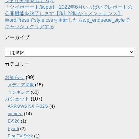
プ的な分布を出すSQL
「ツイポーート/twport」2022年6月いっぱいでレポートの
公開機能を終了します【8/1 22時からメンテナンス】
WordPressでstyle.cssを更新したらwp_enqueue_styleで
キャッシュクリアする
アーカイブ
ア
ー
カ
カテゴリー
イ
ブ
お知らせ
(99)
メディア掲載
(15)
ランキング
(60)
ガジェット
(107)
ARROWS NX F-02G
(4)
camera
(14)
E-520
(1)
Eye-fi
(2)
Fire TV Stick
(1)