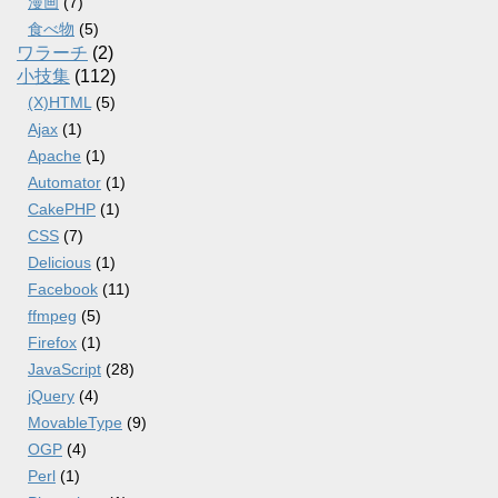
漫画
(7)
食べ物
(5)
ワラーチ
(2)
小技集
(112)
(X)HTML
(5)
Ajax
(1)
Apache
(1)
Automator
(1)
CakePHP
(1)
CSS
(7)
Delicious
(1)
Facebook
(11)
ffmpeg
(5)
Firefox
(1)
JavaScript
(28)
jQuery
(4)
MovableType
(9)
OGP
(4)
Perl
(1)