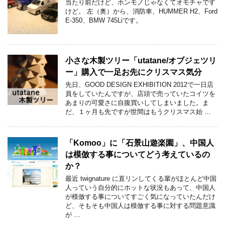
当たり前だけど、ホンモノじゃなくてオモチャです
けど。 左（奥）から、消防車、HUMMER H2、Ford
E-350、BMW 745Liです。
小さな木製ツリー「utatane/オブジェツリ
ー」購入で一足お先にクリスマス気分
先日、GOOD DESIGN EXHIBITION 2012で一日店
員をしていたんですが、店頭で売っていたコイツを
あまりの可愛さに自腹買いしてしまいました。ま
だ、１ヶ月も先ですが世間はもうクリスマス始 …
「Komoo」に「石景山遊楽園」、中国人
は模倣する事についてどう考えているの
か？
最近 twignature に直リンしてくる輩がほとんど中国
人っていう自分的にホットな状況もあって、中国人
が模倣する事についてすごく気になっていたんだけ
ど、そもそも中国人は模倣する事に対する問題意識
が …