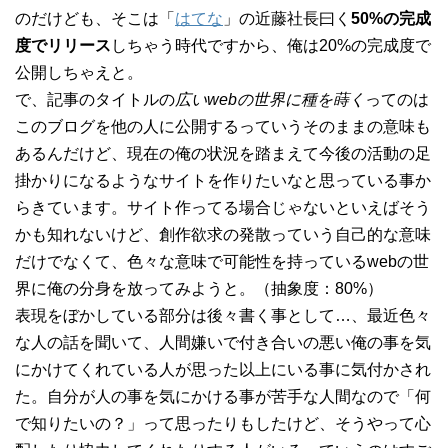
のだけども、そこは「
はてな
」の近藤社長曰く
50%の完成
度でリリース
しちゃう時代ですから、俺は20%の完成度で
公開しちゃえと。
で、記事のタイトルの
広いwebの世界に種を蒔く
ってのは
このブログを他の人に公開するっていうそのままの意味も
あるんだけど、現在の俺の状況を踏まえて今後の活動の足
掛かりになるようなサイトを作りたいなと思っている事か
らきています。サイト作ってる場合じゃないといえばそう
かも知れないけど、創作欲求の発散っていう自己的な意味
だけでなくて、色々な意味で可能性を持っているwebの世
界に俺の分身を放ってみようと。（抽象度：80%）
表現をぼかしている部分は後々書く事として…、最近色々
な人の話を聞いて、人間嫌いで付き合いの悪い俺の事を気
にかけてくれている人が思った以上にいる事に気付かされ
た。自分が人の事を気にかける事が苦手な人間なので「何
で知りたいの？」って思ったりもしたけど、そうやって心