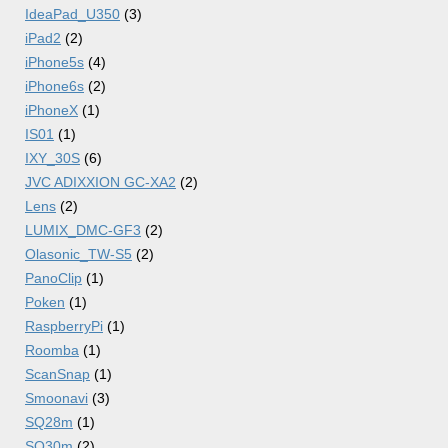
IdeaPad_U350
(3)
iPad2
(2)
iPhone5s
(4)
iPhone6s
(2)
iPhoneX
(1)
IS01
(1)
IXY_30S
(6)
JVC ADIXXION GC-XA2
(2)
Lens
(2)
LUMIX_DMC-GF3
(2)
Olasonic_TW-S5
(2)
PanoClip
(1)
Poken
(1)
RaspberryPi
(1)
Roomba
(1)
ScanSnap
(1)
Smoonavi
(3)
SQ28m
(1)
SQ30m
(2)