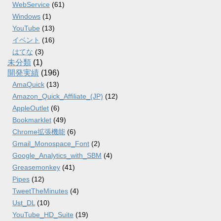
WebService
(61)
Windows
(1)
YouTube
(13)
イベント
(16)
はてな
(3)
未分類
(1)
開発実績
(196)
AmaQuick
(13)
Amazon_Quick_Affiliate_(JP)
(12)
AppleOutlet
(6)
Bookmarklet
(49)
Chrome拡張機能
(6)
Gmail_Monospace_Font
(2)
Google_Analytics_with_SBM
(4)
Greasemonkey
(41)
Pipes
(12)
TweetTheMinutes
(4)
Ust_DL
(10)
YouTube_HD_Suite
(19)