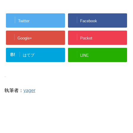
Twitter
Facebook
Google+
Pocket
B!
はてブ
LINE
-
執筆者：
yager