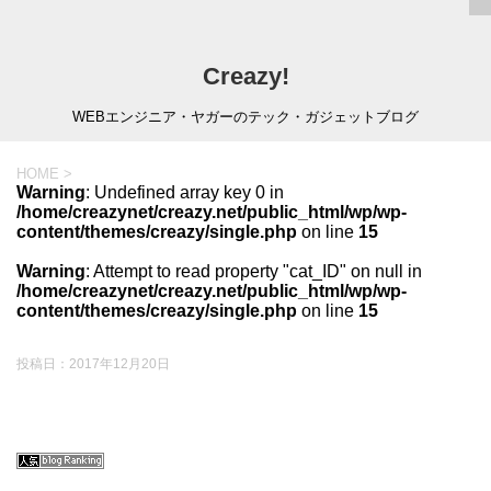
Creazy!
WEBエンジニア・ヤガーのテック・ガジェットブログ
HOME
>
Warning
: Undefined array key 0 in
/home/creazynet/creazy.net/public_html/wp/wp-
content/themes/creazy/single.php
on line
15
Warning
: Attempt to read property "cat_ID" on null in
/home/creazynet/creazy.net/public_html/wp/wp-
content/themes/creazy/single.php
on line
15
投稿日：
2017年12月20日