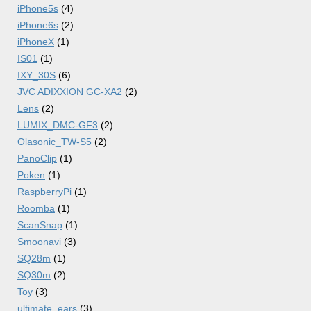
iPhone5s
(4)
iPhone6s
(2)
iPhoneX
(1)
IS01
(1)
IXY_30S
(6)
JVC ADIXXION GC-XA2
(2)
Lens
(2)
LUMIX_DMC-GF3
(2)
Olasonic_TW-S5
(2)
PanoClip
(1)
Poken
(1)
RaspberryPi
(1)
Roomba
(1)
ScanSnap
(1)
Smoonavi
(3)
SQ28m
(1)
SQ30m
(2)
Toy
(3)
ultimate_ears
(3)