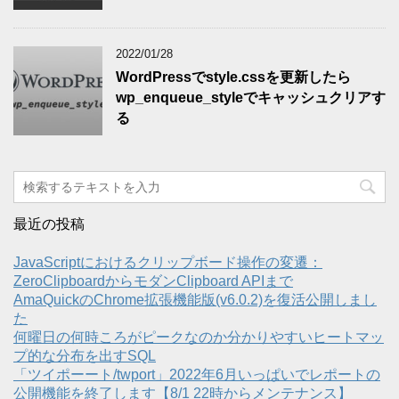
2022/01/28
WordPressでstyle.cssを更新したら
wp_enqueue_styleでキャッシュクリアす
る
最近の投稿
JavaScriptにおけるクリップボード操作の変遷：
ZeroClipboardからモダンClipboard APIまで
AmaQuickのChrome拡張機能版(v6.0.2)を復活公開しまし
た
何曜日の何時ころがピークなのか分かりやすいヒートマッ
プ的な分布を出すSQL
「ツイポーート/twport」2022年6月いっぱいでレポートの
公開機能を終了します【8/1 22時からメンテナンス】