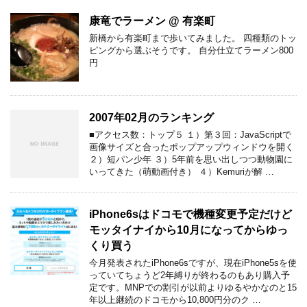
康竜でラーメン @ 有楽町
新橋から有楽町まで歩いてみました。 四種類のトッ
ピングから選ぶそうです。 自分仕立てラーメン800
円
2007年02月のランキング
■アクセス数：トップ５ １）第３回：JavaScriptで
画像サイズと合ったポップアップウィンドウを開く
２）短パン少年 ３）5年前を思い出しつつ動物園に
いってきた（萌動画付き） ４）Kemuriが解 …
iPhone6sはドコモで機種変更予定だけど
モッタイナイから10月になってからゆっ
くり買う
今月発表されたiPhone6sですが、現在iPhone5sを使
っていてちょうど2年縛りが終わるのもあり購入予
定です。MNPでの割引が以前よりゆるやかなのと15
年以上継続のドコモから10,800円分のク …