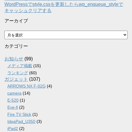
WordPressでstyle.cssを更新したらwp_enqueue_styleで
キャッシュクリアする
アーカイブ
ア
ー
カ
カテゴリー
イ
ブ
お知らせ
(99)
メディア掲載
(15)
ランキング
(60)
ガジェット
(107)
ARROWS NX F-02G
(4)
camera
(14)
E-520
(1)
Eye-fi
(2)
Fire TV Stick
(1)
IdeaPad_U350
(3)
iPad2
(2)