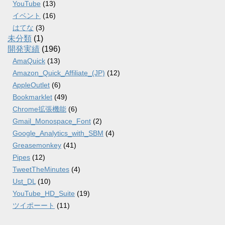
YouTube
(13)
イベント
(16)
はてな
(3)
未分類
(1)
開発実績
(196)
AmaQuick
(13)
Amazon_Quick_Affiliate_(JP)
(12)
AppleOutlet
(6)
Bookmarklet
(49)
Chrome拡張機能
(6)
Gmail_Monospace_Font
(2)
Google_Analytics_with_SBM
(4)
Greasemonkey
(41)
Pipes
(12)
TweetTheMinutes
(4)
Ust_DL
(10)
YouTube_HD_Suite
(19)
ツイポーート
(11)