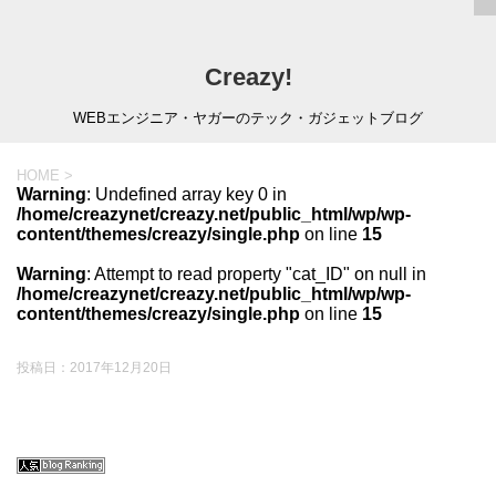
Creazy!
WEBエンジニア・ヤガーのテック・ガジェットブログ
HOME
>
Warning
: Undefined array key 0 in
/home/creazynet/creazy.net/public_html/wp/wp-
content/themes/creazy/single.php
on line
15
Warning
: Attempt to read property "cat_ID" on null in
/home/creazynet/creazy.net/public_html/wp/wp-
content/themes/creazy/single.php
on line
15
投稿日：
2017年12月20日