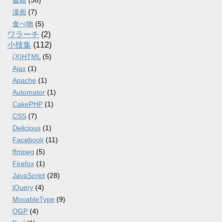
書籍
(38)
漫画
(7)
食べ物
(5)
ワラーチ
(2)
小技集
(112)
(X)HTML
(5)
Ajax
(1)
Apache
(1)
Automator
(1)
CakePHP
(1)
CSS
(7)
Delicious
(1)
Facebook
(11)
ffmpeg
(5)
Firefox
(1)
JavaScript
(28)
jQuery
(4)
MovableType
(9)
OGP
(4)