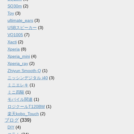
SQ30m
(2)
Toy
(3)
ultimate_ears
(3)
USBスピーカー
(3)
VQ1005
(7)
Xacti
(2)
Xperia
(8)
Xperia_mini
(4)
Xperia_ray
(2)
Zhiyun Smooth-Q
(1)
ニッシンデジタル i40
(3)
ミニエレキ
(1)
ミニ四駆
(1)
モバイル関連
(1)
ロジクールT120BW
(1)
楽天kobo_Touch
(2)
ブログ
(339)
DIY
(4)