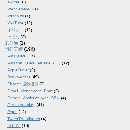
Twitter
(8)
WebService
(61)
Windows
(1)
YouTube
(13)
イベント
(16)
はてな
(3)
未分類
(1)
開発実績
(196)
AmaQuick
(13)
Amazon_Quick_Affiliate_(JP)
(12)
AppleOutlet
(6)
Bookmarklet
(49)
Chrome拡張機能
(6)
Gmail_Monospace_Font
(2)
Google_Analytics_with_SBM
(4)
Greasemonkey
(41)
Pipes
(12)
TweetTheMinutes
(4)
Ust_DL
(10)