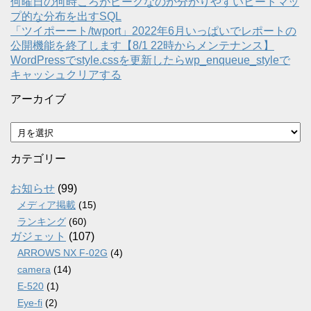
何曜日の何時ころがピークなのか分かりやすいヒートマッ
プ的な分布を出すSQL
「ツイポーート/twport」2022年6月いっぱいでレポートの
公開機能を終了します【8/1 22時からメンテナンス】
WordPressでstyle.cssを更新したらwp_enqueue_styleで
キャッシュクリアする
アーカイブ
ア
ー
カ
カテゴリー
イ
ブ
お知らせ
(99)
メディア掲載
(15)
ランキング
(60)
ガジェット
(107)
ARROWS NX F-02G
(4)
camera
(14)
E-520
(1)
Eye-fi
(2)