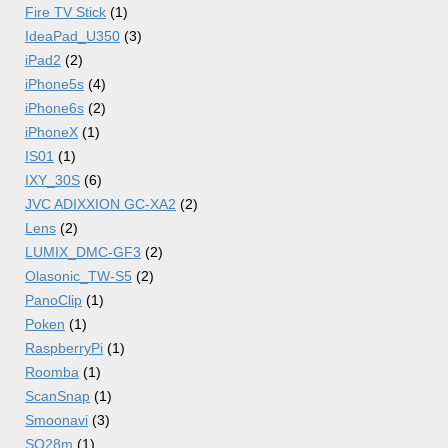
Fire TV Stick
(1)
IdeaPad_U350
(3)
iPad2
(2)
iPhone5s
(4)
iPhone6s
(2)
iPhoneX
(1)
IS01
(1)
IXY_30S
(6)
JVC ADIXXION GC-XA2
(2)
Lens
(2)
LUMIX_DMC-GF3
(2)
Olasonic_TW-S5
(2)
PanoClip
(1)
Poken
(1)
RaspberryPi
(1)
Roomba
(1)
ScanSnap
(1)
Smoonavi
(3)
SQ28m
(1)