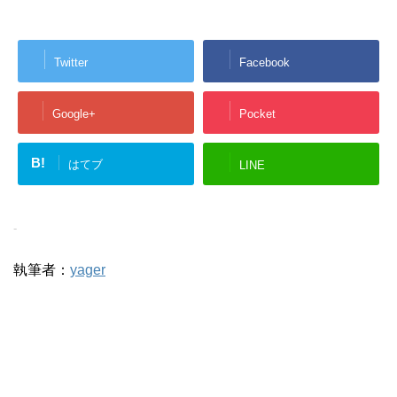
Twitter
Facebook
Google+
Pocket
B!
はてブ
LINE
-
執筆者：
yager