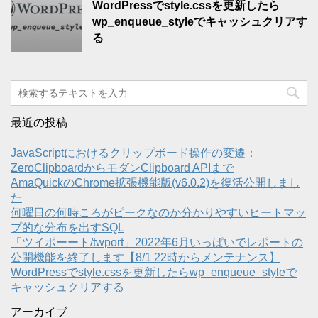
WordPressでstyle.cssを更新したら
wp_enqueue_styleでキャッシュクリアす
る
最近の投稿
JavaScriptにおけるクリップボード操作の変遷：
ZeroClipboardからモダンClipboard APIまで
AmaQuickのChrome拡張機能版(v6.0.2)を復活公開しまし
た
何曜日の何時ころがピークなのか分かりやすいヒートマッ
プ的な分布を出すSQL
「ツイポーート/twport」2022年6月いっぱいでレポートの
公開機能を終了します【8/1 22時からメンテナンス】
WordPressでstyle.cssを更新したらwp_enqueue_styleで
キャッシュクリアする
アーカイブ