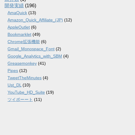
開発実績
(196)
AmaQuick
(13)
Amazon_Quick_Affiliate_(JP)
(12)
AppleOutlet
(6)
Bookmarklet
(49)
Chrome拡張機能
(6)
Gmail_Monospace_Font
(2)
Google_Analytics_with_SBM
(4)
Greasemonkey
(41)
Pipes
(12)
TweetTheMinutes
(4)
Ust_DL
(10)
YouTube_HD_Suite
(19)
ツイポーート
(11)