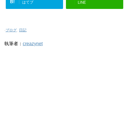
B!
はてブ
LINE
-
ブログ
,
日記
執筆者：
creazynet