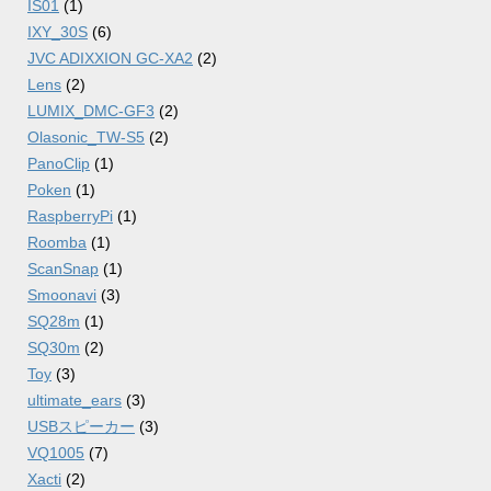
IS01
(1)
IXY_30S
(6)
JVC ADIXXION GC-XA2
(2)
Lens
(2)
LUMIX_DMC-GF3
(2)
Olasonic_TW-S5
(2)
PanoClip
(1)
Poken
(1)
RaspberryPi
(1)
Roomba
(1)
ScanSnap
(1)
Smoonavi
(3)
SQ28m
(1)
SQ30m
(2)
Toy
(3)
ultimate_ears
(3)
USBスピーカー
(3)
VQ1005
(7)
Xacti
(2)