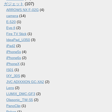
ガジェット
(107)
ARROWS NX F-02G
(4)
camera
(14)
E-520
(1)
Eye-fi
(2)
Fire TV Stick
(1)
IdeaPad_U350
(3)
iPad2
(2)
iPhone5s
(4)
iPhone6s
(2)
iPhoneX
(1)
IS01
(1)
IXY_30S
(6)
JVC ADIXXION GC-XA2
(2)
Lens
(2)
LUMIX_DMC-GF3
(2)
Olasonic_TW-S5
(2)
PanoClip
(1)
Poken
(1)