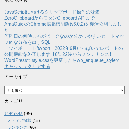
JavaScriptにおけるクリップボード操作の変遷：
ZeroClipboardからモダンClipboard APIまで
AmaQuickのChrome拡張機能版(v6.0.2)を復活公開しまし
た
何曜日の何時ころがピークなのか分かりやすいヒートマッ
プ的な分布を出すSQL
「ツイポーート/twport」2022年6月いっぱいでレポートの
公開機能を終了します【8/1 22時からメンテナンス】
WordPressでstyle.cssを更新したらwp_enqueue_styleで
キャッシュクリアする
アーカイブ
ア
ー
カ
カテゴリー
イ
ブ
お知らせ
(99)
メディア掲載
(15)
ランキング
(60)