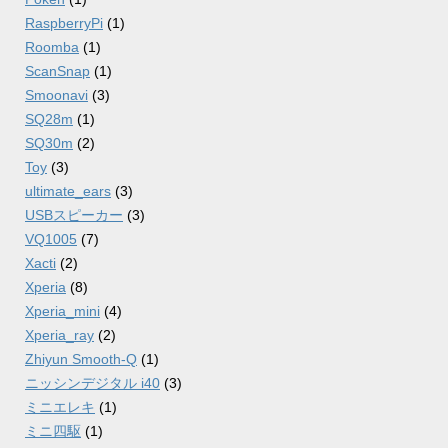
RaspberryPi
(1)
Roomba
(1)
ScanSnap
(1)
Smoonavi
(3)
SQ28m
(1)
SQ30m
(2)
Toy
(3)
ultimate_ears
(3)
USBスピーカー
(3)
VQ1005
(7)
Xacti
(2)
Xperia
(8)
Xperia_mini
(4)
Xperia_ray
(2)
Zhiyun Smooth-Q
(1)
ニッシンデジタル i40
(3)
ミニエレキ
(1)
ミニ四駆
(1)