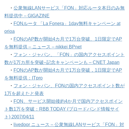
・
公衆無線LANサービス「FON」対応ルータ本日のみ無
料提供中 – GIGAZINE
・
FONルータ 「La Fonera」1day無料キャンペーン at
orioa
・
FONのAP数が開始4カ月で1万台突破、1日限定でAP
を無料提供 – ニュース – nikkei BPnet
・
フォン・ジャパン、「FON」の国内アクセスポイント
数が1万カ所を突破–記念キャンペーンも – CNET Japan
・
FONのAP数が開始4カ月で1万台突破，1日限定でAP
を無料提供：ITpro
・
フォン・ジャパン、FONの国内アクセスポイント数が
1万を超えたと発表
・
FON、サービス開始後約4か月で国内アクセスポイン
ト数1万を突破：RBB TODAY (ブロードバンド情報サイ
ト) 2007/04/11
・
livedoor ニュース – 公衆無線LANサービス「FON」対