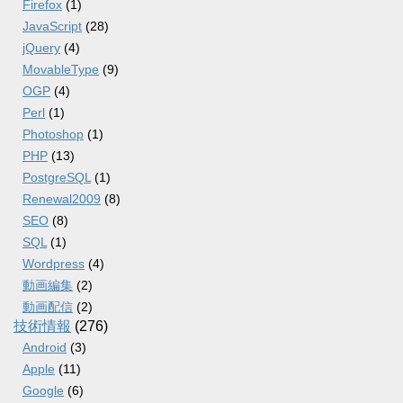
Firefox
(1)
JavaScript
(28)
jQuery
(4)
MovableType
(9)
OGP
(4)
Perl
(1)
Photoshop
(1)
PHP
(13)
PostgreSQL
(1)
Renewal2009
(8)
SEO
(8)
SQL
(1)
Wordpress
(4)
動画編集
(2)
動画配信
(2)
技術情報
(276)
Android
(3)
Apple
(11)
Google
(6)