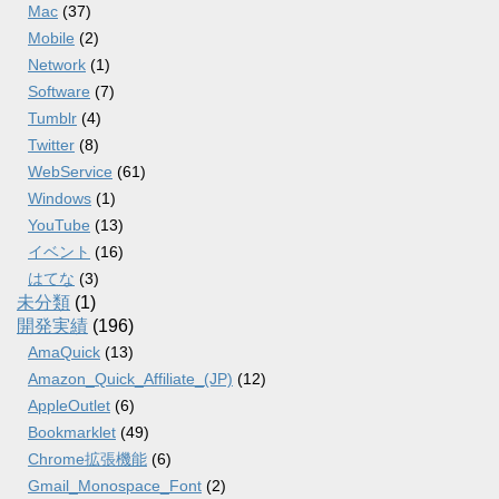
Mac
(37)
Mobile
(2)
Network
(1)
Software
(7)
Tumblr
(4)
Twitter
(8)
WebService
(61)
Windows
(1)
YouTube
(13)
イベント
(16)
はてな
(3)
未分類
(1)
開発実績
(196)
AmaQuick
(13)
Amazon_Quick_Affiliate_(JP)
(12)
AppleOutlet
(6)
Bookmarklet
(49)
Chrome拡張機能
(6)
Gmail_Monospace_Font
(2)