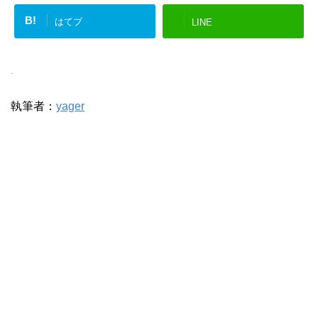
B!
はてブ
LINE
-
執筆者：
yager