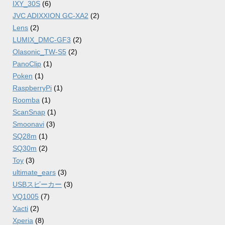
IXY_30S
(6)
JVC ADIXXION GC-XA2
(2)
Lens
(2)
LUMIX_DMC-GF3
(2)
Olasonic_TW-S5
(2)
PanoClip
(1)
Poken
(1)
RaspberryPi
(1)
Roomba
(1)
ScanSnap
(1)
Smoonavi
(3)
SQ28m
(1)
SQ30m
(2)
Toy
(3)
ultimate_ears
(3)
USBスピーカー
(3)
VQ1005
(7)
Xacti
(2)
Xperia
(8)