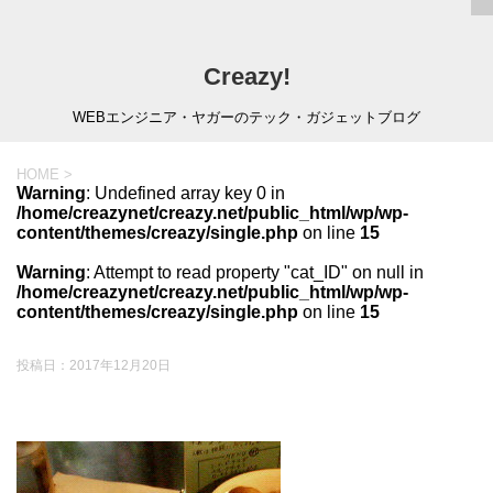
Creazy!
WEBエンジニア・ヤガーのテック・ガジェットブログ
HOME
>
Warning
: Undefined array key 0 in
/home/creazynet/creazy.net/public_html/wp/wp-
content/themes/creazy/single.php
on line
15
Warning
: Attempt to read property "cat_ID" on null in
/home/creazynet/creazy.net/public_html/wp/wp-
content/themes/creazy/single.php
on line
15
投稿日：
2017年12月20日