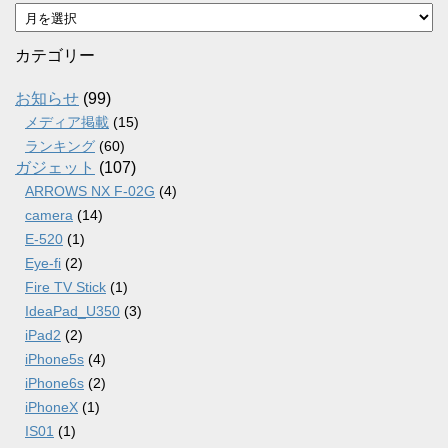
ア
ー
カ
カテゴリー
イ
ブ
お知らせ
(99)
メディア掲載
(15)
ランキング
(60)
ガジェット
(107)
ARROWS NX F-02G
(4)
camera
(14)
E-520
(1)
Eye-fi
(2)
Fire TV Stick
(1)
IdeaPad_U350
(3)
iPad2
(2)
iPhone5s
(4)
iPhone6s
(2)
iPhoneX
(1)
IS01
(1)