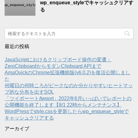
wp_enqueue_styleでキャッシュクリアす
る
最近の投稿
JavaScriptにおけるクリップボード操作の変遷：
ZeroClipboardからモダンClipboard APIまで
AmaQuickのChrome拡張機能版(v6.0.2)を復活公開しまし
た
何曜日の何時ころがピークなのか分かりやすいヒートマッ
プ的な分布を出すSQL
「ツイポーート/twport」2022年6月いっぱいでレポートの
公開機能を終了します【8/1 22時からメンテナンス】
WordPressでstyle.cssを更新したらwp_enqueue_styleで
キャッシュクリアする
アーカイブ