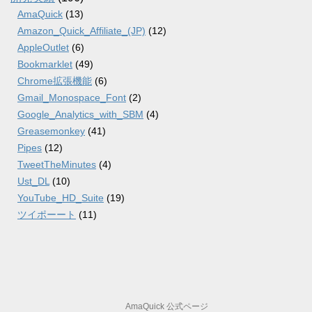
AmaQuick
(13)
Amazon_Quick_Affiliate_(JP)
(12)
AppleOutlet
(6)
Bookmarklet
(49)
Chrome拡張機能
(6)
Gmail_Monospace_Font
(2)
Google_Analytics_with_SBM
(4)
Greasemonkey
(41)
Pipes
(12)
TweetTheMinutes
(4)
Ust_DL
(10)
YouTube_HD_Suite
(19)
ツイポーート
(11)
AmaQuick 公式ページ