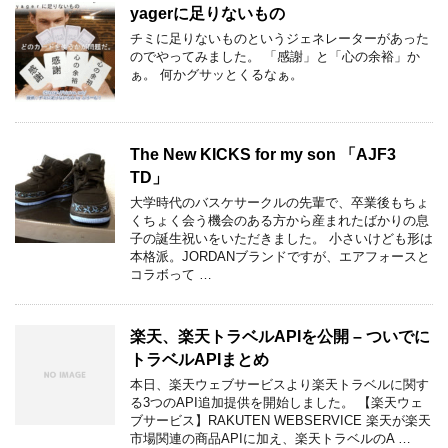
yagerに足りないもの
チミに足りないものというジェネレーターがあった
のでやってみました。 「感謝」と「心の余裕」か
ぁ。 何かグサッとくるなぁ。
The New KICKS for my son 「AJF3
TD」
大学時代のバスケサークルの先輩で、卒業後もちょ
くちょく会う機会のある方から産まれたばかりの息
子の誕生祝いをいただきました。 小さいけども形は
本格派。JORDANブランドですが、エアフォースと
コラボって …
楽天、楽天トラベルAPIを公開 – ついでに
トラベルAPIまとめ
本日、楽天ウェブサービスより楽天トラベルに関す
る3つのAPI追加提供を開始しました。 【楽天ウェ
ブサービス】RAKUTEN WEBSERVICE 楽天が楽天
市場関連の商品APIに加え、楽天トラベルのA …