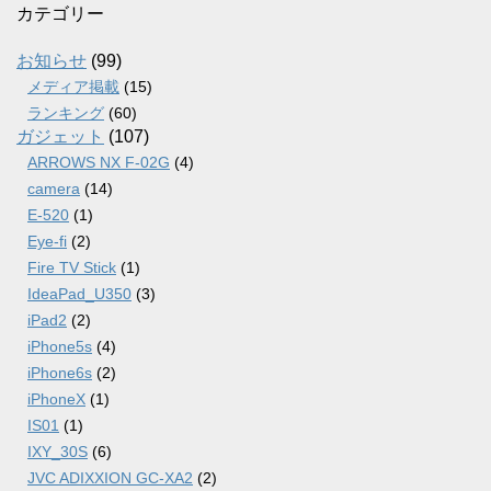
カ
カテゴリー
イ
ブ
お知らせ
(99)
メディア掲載
(15)
ランキング
(60)
ガジェット
(107)
ARROWS NX F-02G
(4)
camera
(14)
E-520
(1)
Eye-fi
(2)
Fire TV Stick
(1)
IdeaPad_U350
(3)
iPad2
(2)
iPhone5s
(4)
iPhone6s
(2)
iPhoneX
(1)
IS01
(1)
IXY_30S
(6)
JVC ADIXXION GC-XA2
(2)