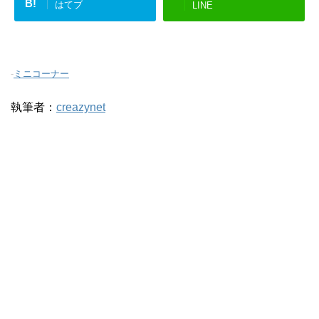
B!
はてブ
LINE
-
ミニコーナー
執筆者：
creazynet