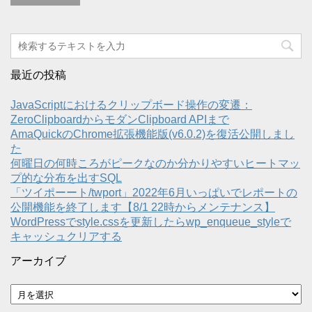
最近の投稿
JavaScriptにおけるクリップボード操作の変遷：
ZeroClipboardからモダンClipboard APIまで
AmaQuickのChrome拡張機能版(v6.0.2)を復活公開しまし
た
何曜日の何時ころがピークなのか分かりやすいヒートマッ
プ的な分布を出すSQL
「ツイポーート/twport」2022年6月いっぱいでレポートの
公開機能を終了します【8/1 22時からメンテナンス】
WordPressでstyle.cssを更新したらwp_enqueue_styleで
キャッシュクリアする
アーカイブ
ア
ー