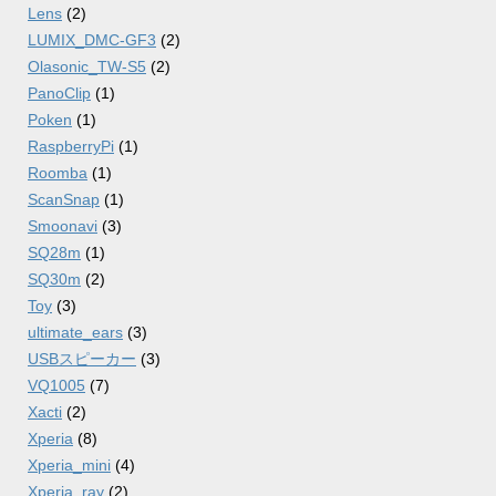
Lens
(2)
LUMIX_DMC-GF3
(2)
Olasonic_TW-S5
(2)
PanoClip
(1)
Poken
(1)
RaspberryPi
(1)
Roomba
(1)
ScanSnap
(1)
Smoonavi
(3)
SQ28m
(1)
SQ30m
(2)
Toy
(3)
ultimate_ears
(3)
USBスピーカー
(3)
VQ1005
(7)
Xacti
(2)
Xperia
(8)
Xperia_mini
(4)
Xperia_ray
(2)