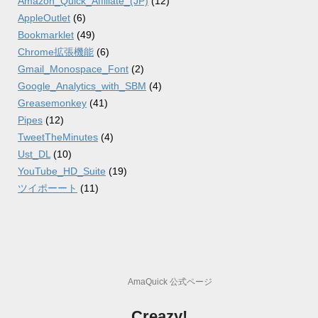
Amazon_Quick_Affiliate_(JP)
(12)
AppleOutlet
(6)
Bookmarklet
(49)
Chrome拡張機能
(6)
Gmail_Monospace_Font
(2)
Google_Analytics_with_SBM
(4)
Greasemonkey
(41)
Pipes
(12)
TweetTheMinutes
(4)
Ust_DL
(10)
YouTube_HD_Suite
(19)
ツイポーート
(11)
AmaQuick 公式ページ
Creazy!