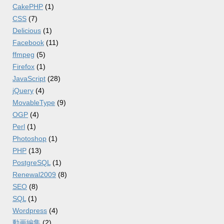
CakePHP
(1)
CSS
(7)
Delicious
(1)
Facebook
(11)
ffmpeg
(5)
Firefox
(1)
JavaScript
(28)
jQuery
(4)
MovableType
(9)
OGP
(4)
Perl
(1)
Photoshop
(1)
PHP
(13)
PostgreSQL
(1)
Renewal2009
(8)
SEO
(8)
SQL
(1)
Wordpress
(4)
動画編集
(2)