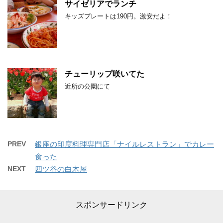
サイゼリアでランチ
キッズプレートは190円。激安だよ！
チューリップ咲いてた
近所の公園にて
PREV
銀座の印度料理専門店「ナイルレストラン」でカレー
食った
NEXT
四ツ谷の白木屋
スポンサードリンク