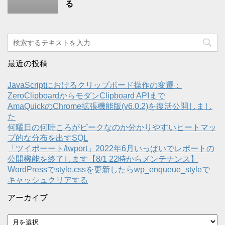
る
最近の投稿
JavaScriptにおけるクリップボード操作の変遷：
ZeroClipboardからモダンClipboard APIまで
AmaQuickのChrome拡張機能版(v6.0.2)を復活公開しまし
た
何曜日の何時ころがピークなのか分かりやすいヒートマッ
プ的な分布を出すSQL
「ツイポーート/twport」2022年6月いっぱいでレポートの
公開機能を終了します【8/1 22時からメンテナンス】
WordPressでstyle.cssを更新したらwp_enqueue_styleで
キャッシュクリアする
アーカイブ
ア