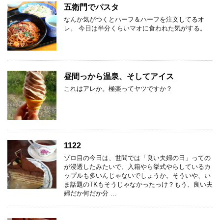
五衛門でパスタ
なんか気がつくとハーフ＆ハーフを注文してるオ
レ。 今日は半分くらいマオに食われた気がする。
昼間っから温泉、そしてアイス
これはアレか。極楽ってヤツですか？
1122
ゾロ目の今日は、世間では「良い夫婦の日」っての
が浸透したみたいで、入籍やら挙式やらしているカ
ップルも多いんじゃないでしょうか。そういや、い
ま話題のTKもそうじゃなかったっけ？もう、良い夫
婦だか何だか分 …