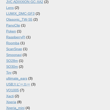
JVC ADIXXION GC-XA2
(2)
Lens
(2)
LUMIX_DMC-GF3
(2)
Olasonic_TW-S5
(2)
PanoClip
(1)
Poken
(1)
RaspberryPi
(1)
Roomba
(1)
ScanSnap
(1)
Smoonavi
(3)
SQ28m
(1)
SQ30m
(2)
Toy
(3)
ultimate_ears
(3)
USBスピーカー
(3)
VQ1005
(7)
Xacti
(2)
Xperia
(8)
Xperia_mini
(4)