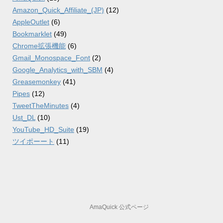
Amazon_Quick_Affiliate_(JP)
(12)
AppleOutlet
(6)
Bookmarklet
(49)
Chrome拡張機能
(6)
Gmail_Monospace_Font
(2)
Google_Analytics_with_SBM
(4)
Greasemonkey
(41)
Pipes
(12)
TweetTheMinutes
(4)
Ust_DL
(10)
YouTube_HD_Suite
(19)
ツイポーート
(11)
AmaQuick 公式ページ