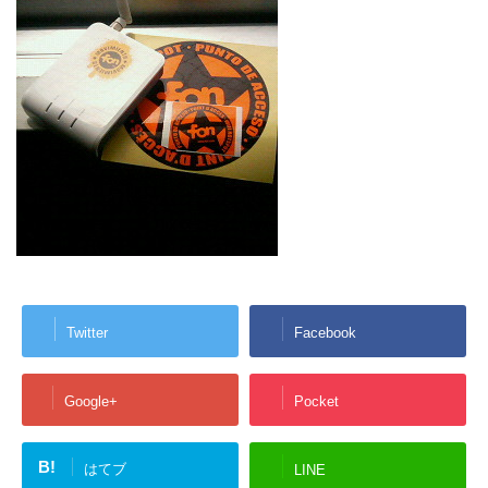
Twitter
Facebook
Google+
Pocket
B!
はてブ
LINE