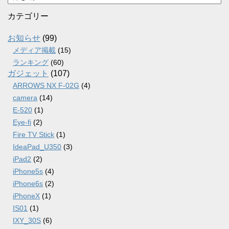
ー
カ
カテゴリー
イ
ブ
お知らせ
(99)
メディア掲載
(15)
ランキング
(60)
ガジェット
(107)
ARROWS NX F-02G
(4)
camera
(14)
E-520
(1)
Eye-fi
(2)
Fire TV Stick
(1)
IdeaPad_U350
(3)
iPad2
(2)
iPhone5s
(4)
iPhone6s
(2)
iPhoneX
(1)
IS01
(1)
IXY_30S
(6)