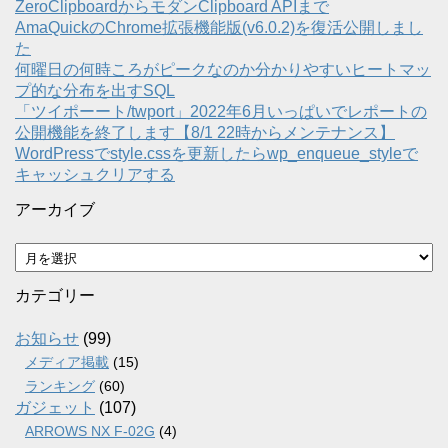
ZeroClipboardからモダンClipboard APIまで
AmaQuickのChrome拡張機能版(v6.0.2)を復活公開しまし
た
何曜日の何時ころがピークなのか分かりやすいヒートマッ
プ的な分布を出すSQL
「ツイポーート/twport」2022年6月いっぱいでレポートの
公開機能を終了します【8/1 22時からメンテナンス】
WordPressでstyle.cssを更新したらwp_enqueue_styleで
キャッシュクリアする
アーカイブ
ア
ー
カ
カテゴリー
イ
ブ
お知らせ
(99)
メディア掲載
(15)
ランキング
(60)
ガジェット
(107)
ARROWS NX F-02G
(4)