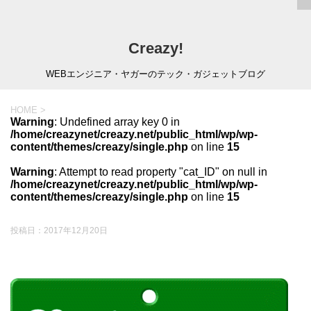
Creazy!
WEBエンジニア・ヤガーのテック・ガジェットブログ
HOME
>
Warning
: Undefined array key 0 in
/home/creazynet/creazy.net/public_html/wp/wp-
content/themes/creazy/single.php
on line
15
Warning
: Attempt to read property "cat_ID" on null in
/home/creazynet/creazy.net/public_html/wp/wp-
content/themes/creazy/single.php
on line
15
投稿日：
2017年12月20日