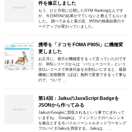
件を修正しました
もう、ひと月前に公開したGYM Rankingなんです
が、今日MSNの結果がでていないと教えてもらいま
した。 調べてみると案の定、MSNの検索結果のマ
ークアップが変わっていました。
携帯を「ドコモ FOMA P905i」に機種変
更しました
お正月に、相方が機種変するって言っていたのです
が、905iシリーズからは「バリューコース」という
支払いコースで本体代金を分割払いにすると、最新
機種に初期費用（ほぼ）無料で変更できるって事な
ので、ついで …
第14回：JaikuのJavaScript Badgeを
JSONから作ってみる
JaikuがGoogleに買収されるという事でにぎわって
いますね。 Googleは、フィンランドのヘルシンキ
を拠点とするモバイルソーシャルネットワーキング
プロバイダJaikuを買収する。Jaikuは、 …