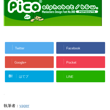
Twitter
Facebook
Google+
Pocket
B!
はてブ
LINE
-
執筆者：
yager