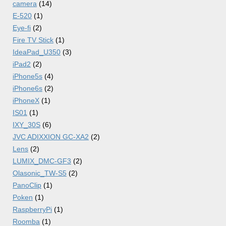
camera
(14)
E-520
(1)
Eye-fi
(2)
Fire TV Stick
(1)
IdeaPad_U350
(3)
iPad2
(2)
iPhone5s
(4)
iPhone6s
(2)
iPhoneX
(1)
IS01
(1)
IXY_30S
(6)
JVC ADIXXION GC-XA2
(2)
Lens
(2)
LUMIX_DMC-GF3
(2)
Olasonic_TW-S5
(2)
PanoClip
(1)
Poken
(1)
RaspberryPi
(1)
Roomba
(1)