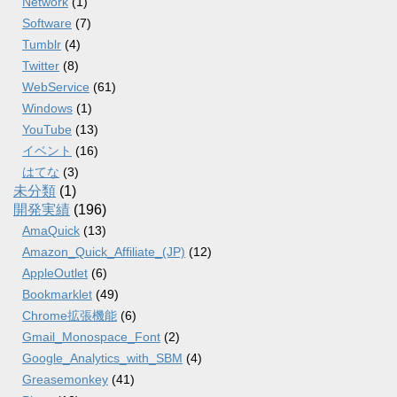
Network
(1)
Software
(7)
Tumblr
(4)
Twitter
(8)
WebService
(61)
Windows
(1)
YouTube
(13)
イベント
(16)
はてな
(3)
未分類
(1)
開発実績
(196)
AmaQuick
(13)
Amazon_Quick_Affiliate_(JP)
(12)
AppleOutlet
(6)
Bookmarklet
(49)
Chrome拡張機能
(6)
Gmail_Monospace_Font
(2)
Google_Analytics_with_SBM
(4)
Greasemonkey
(41)