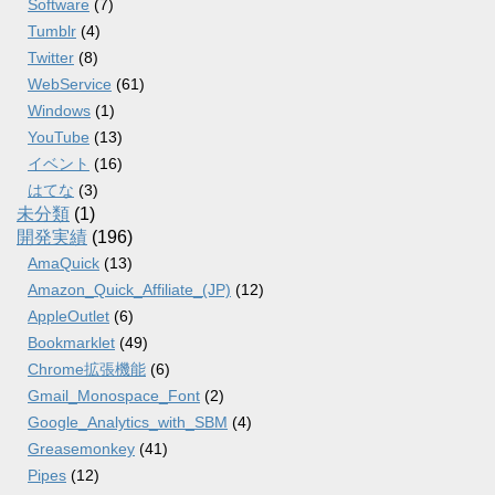
Software
(7)
Tumblr
(4)
Twitter
(8)
WebService
(61)
Windows
(1)
YouTube
(13)
イベント
(16)
はてな
(3)
未分類
(1)
開発実績
(196)
AmaQuick
(13)
Amazon_Quick_Affiliate_(JP)
(12)
AppleOutlet
(6)
Bookmarklet
(49)
Chrome拡張機能
(6)
Gmail_Monospace_Font
(2)
Google_Analytics_with_SBM
(4)
Greasemonkey
(41)
Pipes
(12)