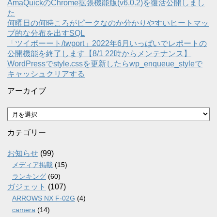
AmaQuickのChrome拡張機能版(v6.0.2)を復活公開しまし
た
何曜日の何時ころがピークなのか分かりやすいヒートマッ
プ的な分布を出すSQL
「ツイポーート/twport」2022年6月いっぱいでレポートの
公開機能を終了します【8/1 22時からメンテナンス】
WordPressでstyle.cssを更新したらwp_enqueue_styleで
キャッシュクリアする
アーカイブ
ア
ー
カ
カテゴリー
イ
ブ
お知らせ
(99)
メディア掲載
(15)
ランキング
(60)
ガジェット
(107)
ARROWS NX F-02G
(4)
camera
(14)