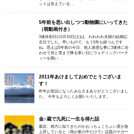
ットは見えている …
5年前を思い出しつつ動物園にいってきた
（萌動画付き）
3連休初日の2月10日(土)は、われわれ夫婦の結婚記
念日でした。早いもので、もう5年も経つんです
ね。思えば5年前の今日、他人迷惑な事に3連休に合
わせて何と雪まで降る寒い日にウェディングパーテ
ィーを開い …
2011年あけましておめでとうございま
す！
昨年お世話になったみなさまありがとうございまし
た。 今年もよろしくお願いいたします。
金○蔵で九死に一生を得た話
最近、相方に似てきたのかおっちょこちょい度が急
上昇していると（我が家の中だけで）話題のヤガー