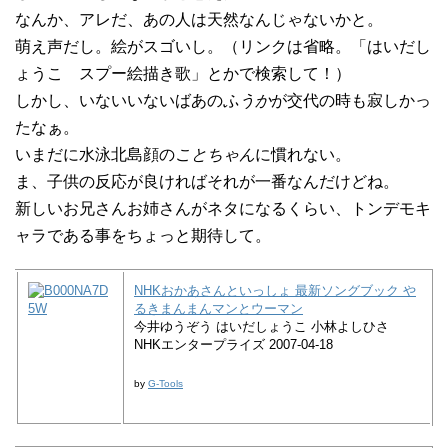
なんか、アレだ、あの人は天然なんじゃないかと。
萌え声だし。絵がスゴいし。（リンクは省略。「はいだし
ょうこ スプー絵描き歌」とかで検索して！）
しかし、いないいないばあの
ふうか
が交代の時も寂しかっ
たなぁ。
いまだに水泳北島顔の
ことちゃん
に慣れない。
ま、子供の反応が良ければそれが一番なんだけどね。
新しいお兄さんお姉さんがネタになるくらい、トンデモキ
ャラである事をちょっと期待して。
NHKおかあさんといっしょ 最新ソングブック や
るきまんまんマンとウーマン
今井ゆうぞう はいだしょうこ 小林よしひさ
NHKエンタープライズ 2007-04-18
by
G-Tools