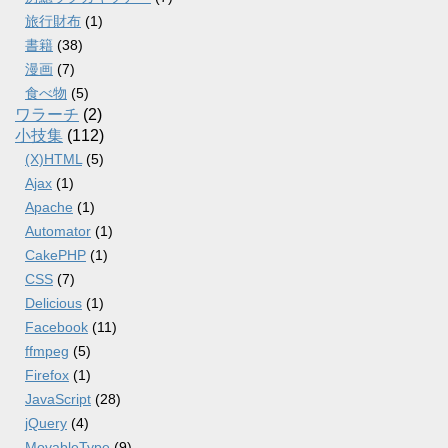
旅行財布
(1)
書籍
(38)
漫画
(7)
食べ物
(5)
ワラーチ
(2)
小技集
(112)
(X)HTML
(5)
Ajax
(1)
Apache
(1)
Automator
(1)
CakePHP
(1)
CSS
(7)
Delicious
(1)
Facebook
(11)
ffmpeg
(5)
Firefox
(1)
JavaScript
(28)
jQuery
(4)
MovableType
(9)