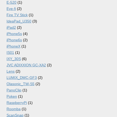
E-520
(1)
Eye-fi
(2)
Fire TV Stick
(1)
IdeaPad_U350
(3)
iPad2
(2)
iPhone5s
(4)
iPhone6s
(2)
iPhoneX
(1)
IS01
(1)
IXY_30S
(6)
JVC ADIXXION GC-XA2
(2)
Lens
(2)
LUMIX_DMC-GF3
(2)
Olasonic_TW-S5
(2)
PanoClip
(1)
Poken
(1)
RaspberryPi
(1)
Roomba
(1)
ScanSnap
(1)