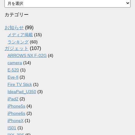
ア
ー
カ
カテゴリー
イ
ブ
お知らせ
(99)
メディア掲載
(15)
ランキング
(60)
ガジェット
(107)
ARROWS NX F-02G
(4)
camera
(14)
E-520
(1)
Eye-fi
(2)
Fire TV Stick
(1)
IdeaPad_U350
(3)
iPad2
(2)
iPhone5s
(4)
iPhone6s
(2)
iPhoneX
(1)
IS01
(1)
IXY_30S
(6)