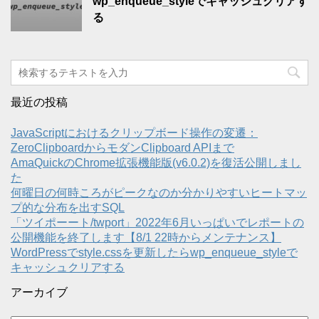
wp_enqueue_styleでキャッシュクリアす
る
最近の投稿
JavaScriptにおけるクリップボード操作の変遷：
ZeroClipboardからモダンClipboard APIまで
AmaQuickのChrome拡張機能版(v6.0.2)を復活公開しまし
た
何曜日の何時ころがピークなのか分かりやすいヒートマッ
プ的な分布を出すSQL
「ツイポーート/twport」2022年6月いっぱいでレポートの
公開機能を終了します【8/1 22時からメンテナンス】
WordPressでstyle.cssを更新したらwp_enqueue_styleで
キャッシュクリアする
アーカイブ