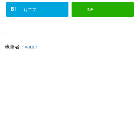
B!
はてブ
LINE
-
執筆者：
yager