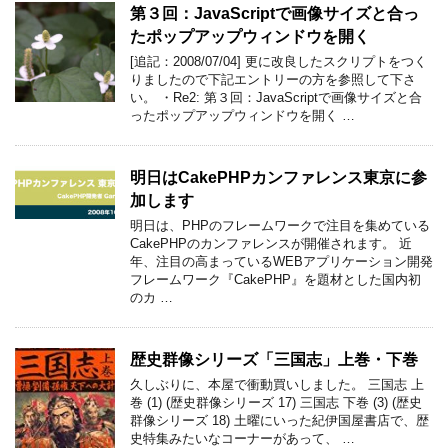
第３回：JavaScriptで画像サイズと合っ
たポップアップウィンドウを開く
[追記：2008/07/04] 更に改良したスクリプトをつく
りましたので下記エントリーの方を参照して下さ
い。 ・Re2: 第３回：JavaScriptで画像サイズと合
ったポップアップウィンドウを開く …
明日はCakePHPカンファレンス東京に参
加します
明日は、PHPのフレームワークで注目を集めている
CakePHPのカンファレンスが開催されます。 近
年、注目の高まっているWEBアプリケーション開発
フレームワーク『CakePHP』を題材とした国内初
のカ …
歴史群像シリーズ「三国志」上巻・下巻
久しぶりに、本屋で衝動買いしました。 三国志 上
巻 (1) (歴史群像シリーズ 17) 三国志 下巻 (3) (歴史
群像シリーズ 18) 土曜にいった紀伊国屋書店で、歴
史特集みたいなコーナーがあって、 …