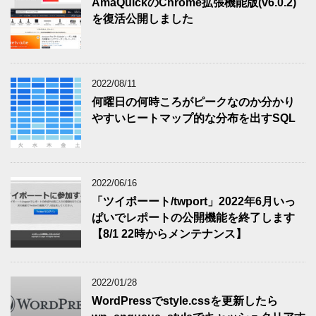
AmaQuickのChrome拡張機能版(v6.0.2)
を復活公開しました
2022/08/11
何曜日の何時ころがピークなのか分かり
やすいヒートマップ的な分布を出すSQL
2022/06/16
「ツイポーート/twport」2022年6月いっ
ぱいでレポートの公開機能を終了します
【8/1 22時からメンテナンス】
2022/01/28
WordPressでstyle.cssを更新したら