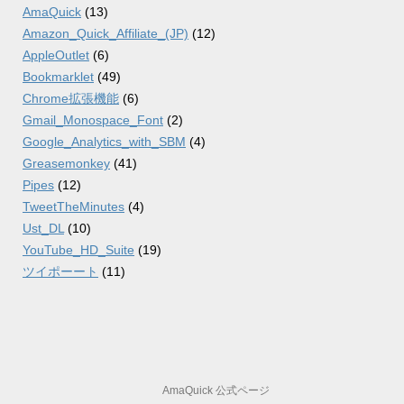
AmaQuick
(13)
Amazon_Quick_Affiliate_(JP)
(12)
AppleOutlet
(6)
Bookmarklet
(49)
Chrome拡張機能
(6)
Gmail_Monospace_Font
(2)
Google_Analytics_with_SBM
(4)
Greasemonkey
(41)
Pipes
(12)
TweetTheMinutes
(4)
Ust_DL
(10)
YouTube_HD_Suite
(19)
ツイポーート
(11)
AmaQuick 公式ページ