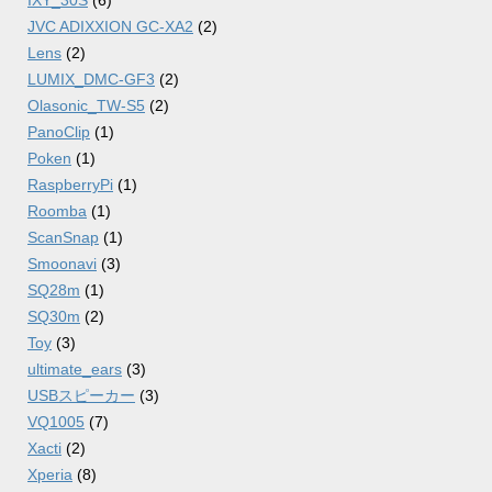
JVC ADIXXION GC-XA2
(2)
Lens
(2)
LUMIX_DMC-GF3
(2)
Olasonic_TW-S5
(2)
PanoClip
(1)
Poken
(1)
RaspberryPi
(1)
Roomba
(1)
ScanSnap
(1)
Smoonavi
(3)
SQ28m
(1)
SQ30m
(2)
Toy
(3)
ultimate_ears
(3)
USBスピーカー
(3)
VQ1005
(7)
Xacti
(2)
Xperia
(8)