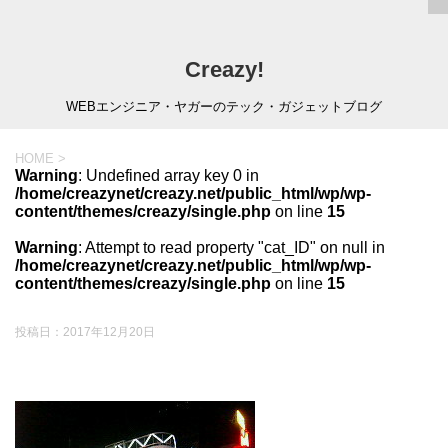
Creazy!
WEBエンジニア・ヤガーのテック・ガジェットブログ
HOME
>
Warning
: Undefined array key 0 in
/home/creazynet/creazy.net/public_html/wp/wp-
content/themes/creazy/single.php
on line
15
Warning
: Attempt to read property "cat_ID" on null in
/home/creazynet/creazy.net/public_html/wp/wp-
content/themes/creazy/single.php
on line
15
投稿日：
2017年12月20日