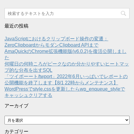
最近の投稿
JavaScriptにおけるクリップボード操作の変遷：
ZeroClipboardからモダンClipboard APIまで
AmaQuickのChrome拡張機能版(v6.0.2)を復活公開しまし
た
何曜日の何時ころがピークなのか分かりやすいヒートマッ
プ的な分布を出すSQL
「ツイポーート/twport」2022年6月いっぱいでレポートの
公開機能を終了します【8/1 22時からメンテナンス】
WordPressでstyle.cssを更新したらwp_enqueue_styleで
キャッシュクリアする
アーカイブ
ア
ー
カ
カテゴリー