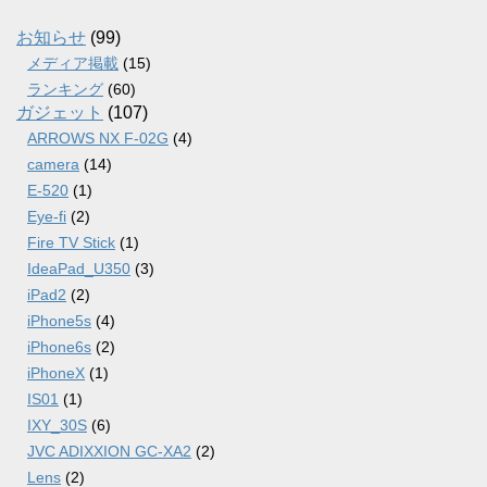
イ
ブ
お知らせ
(99)
メディア掲載
(15)
ランキング
(60)
ガジェット
(107)
ARROWS NX F-02G
(4)
camera
(14)
E-520
(1)
Eye-fi
(2)
Fire TV Stick
(1)
IdeaPad_U350
(3)
iPad2
(2)
iPhone5s
(4)
iPhone6s
(2)
iPhoneX
(1)
IS01
(1)
IXY_30S
(6)
JVC ADIXXION GC-XA2
(2)
Lens
(2)