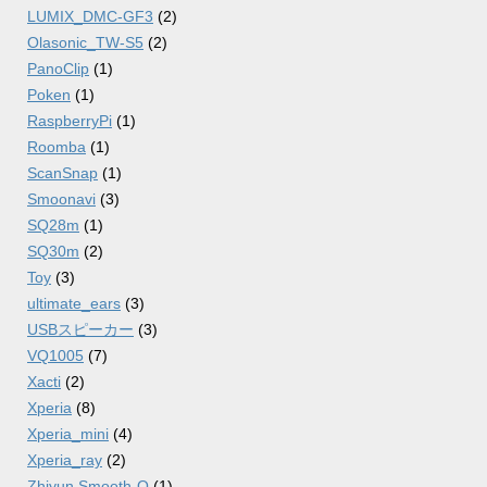
LUMIX_DMC-GF3
(2)
Olasonic_TW-S5
(2)
PanoClip
(1)
Poken
(1)
RaspberryPi
(1)
Roomba
(1)
ScanSnap
(1)
Smoonavi
(3)
SQ28m
(1)
SQ30m
(2)
Toy
(3)
ultimate_ears
(3)
USBスピーカー
(3)
VQ1005
(7)
Xacti
(2)
Xperia
(8)
Xperia_mini
(4)
Xperia_ray
(2)
Zhiyun Smooth-Q
(1)