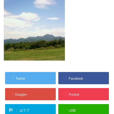
Twitter
Facebook
Google+
Pocket
B!
はてブ
LINE