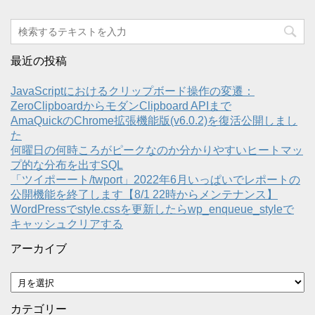
最近の投稿
JavaScriptにおけるクリップボード操作の変遷：
ZeroClipboardからモダンClipboard APIまで
AmaQuickのChrome拡張機能版(v6.0.2)を復活公開しまし
た
何曜日の何時ころがピークなのか分かりやすいヒートマッ
プ的な分布を出すSQL
「ツイポーート/twport」2022年6月いっぱいでレポートの
公開機能を終了します【8/1 22時からメンテナンス】
WordPressでstyle.cssを更新したらwp_enqueue_styleで
キャッシュクリアする
アーカイブ
ア
ー
カ
カテゴリー