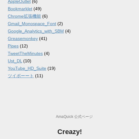
AppleOutlet
(6)
Bookmarklet
(49)
Chrome拡張機能
(6)
Gmail_Monospace_Font
(2)
Google_Analytics_with_SBM
(4)
Greasemonkey
(41)
Pipes
(12)
TweetTheMinutes
(4)
Ust_DL
(10)
YouTube_HD_Suite
(19)
ツイポーート
(11)
AmaQuick 公式ページ
Creazy!