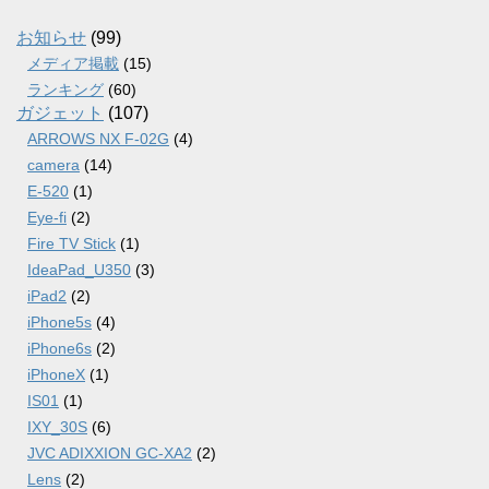
イ
ブ
お知らせ
(99)
メディア掲載
(15)
ランキング
(60)
ガジェット
(107)
ARROWS NX F-02G
(4)
camera
(14)
E-520
(1)
Eye-fi
(2)
Fire TV Stick
(1)
IdeaPad_U350
(3)
iPad2
(2)
iPhone5s
(4)
iPhone6s
(2)
iPhoneX
(1)
IS01
(1)
IXY_30S
(6)
JVC ADIXXION GC-XA2
(2)
Lens
(2)