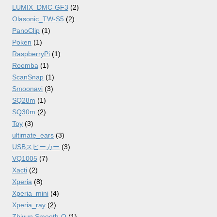
LUMIX_DMC-GF3
(2)
Olasonic_TW-S5
(2)
PanoClip
(1)
Poken
(1)
RaspberryPi
(1)
Roomba
(1)
ScanSnap
(1)
Smoonavi
(3)
SQ28m
(1)
SQ30m
(2)
Toy
(3)
ultimate_ears
(3)
USBスピーカー
(3)
VQ1005
(7)
Xacti
(2)
Xperia
(8)
Xperia_mini
(4)
Xperia_ray
(2)
Zhiyun Smooth-Q
(1)