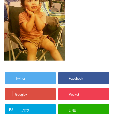
Twitter
Facebook
Google+
Pocket
B!
はてブ
LINE