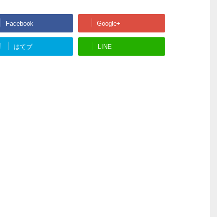
Facebook
Google+
!
はてブ
LINE