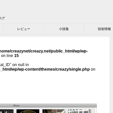
ログ
レビュー
小技集
技術情報
home/creazynet/creazy.net/public_html/wp/wp-
on line
15
cat_ID" on null in
c_html/wp/wp-content/themes/creazy/single.php
on