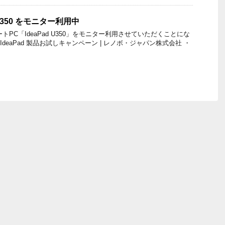
d U350 をモニター利用中
トPC「IdeaPad U350」をモニター利用させていただくことにな
d/IdeaPad 製品お試しキャンペーン | レノボ・ジャパン株式会社 ・