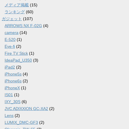
メディア掲載
(15)
ランキング
(60)
ガジェット
(107)
ARROWS NX F-02G
(4)
camera
(14)
E-520
(1)
Eye-fi
(2)
Fire TV Stick
(1)
IdeaPad_U350
(3)
iPad2
(2)
iPhone5s
(4)
iPhone6s
(2)
iPhoneX
(1)
IS01
(1)
IXY_30S
(6)
JVC ADIXXION GC-XA2
(2)
Lens
(2)
LUMIX_DMC-GF3
(2)