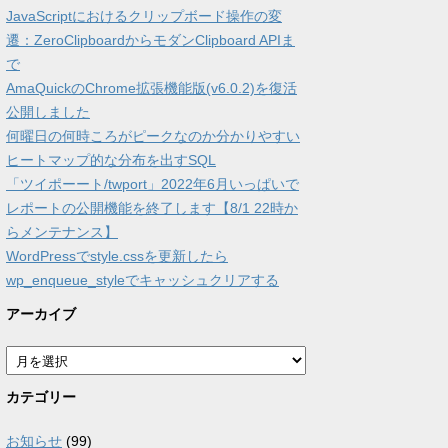
JavaScriptにおけるクリップボード操作の変
遷：ZeroClipboardからモダンClipboard APIま
で
AmaQuickのChrome拡張機能版(v6.0.2)を復活
公開しました
何曜日の何時ころがピークなのか分かりやすい
ヒートマップ的な分布を出すSQL
「ツイポーート/twport」2022年6月いっぱいで
レポートの公開機能を終了します【8/1 22時か
らメンテナンス】
WordPressでstyle.cssを更新したら
wp_enqueue_styleでキャッシュクリアする
アーカイブ
ア
ー
カ
カテゴリー
イ
ブ
お知らせ
(99)