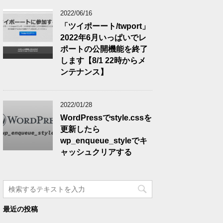
2022/06/16
「ツイポーート/twport」
2022年6月いっぱいでレ
ポートの公開機能を終了
します【8/1 22時からメ
ンテナンス】
2022/01/28
WordPressでstyle.cssを
更新したら
wp_enqueue_styleでキ
ャッシュクリアする
最近の投稿