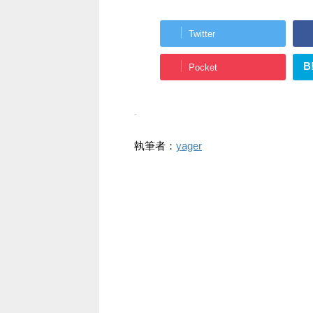
Twitter
B
Pocket
-
執筆者：
yager