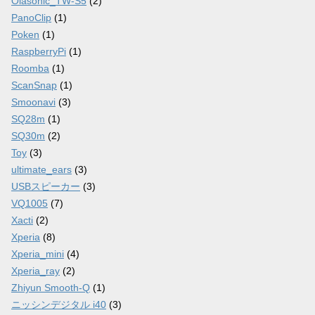
Olasonic_TW-S5
(2)
PanoClip
(1)
Poken
(1)
RaspberryPi
(1)
Roomba
(1)
ScanSnap
(1)
Smoonavi
(3)
SQ28m
(1)
SQ30m
(2)
Toy
(3)
ultimate_ears
(3)
USBスピーカー
(3)
VQ1005
(7)
Xacti
(2)
Xperia
(8)
Xperia_mini
(4)
Xperia_ray
(2)
Zhiyun Smooth-Q
(1)
ニッシンデジタル i40
(3)