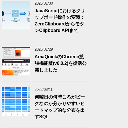
2026/01/30
JavaScriptにおけるクリ
ップボード操作の変遷：
ZeroClipboardからモダ
ンClipboard APIまで
2026/01/29
AmaQuickのChrome拡
張機能版(v6.0.2)を復活公
開しました
2022/08/11
何曜日の何時ころがピー
クなのか分かりやすいヒ
ートマップ的な分布を出
すSQL