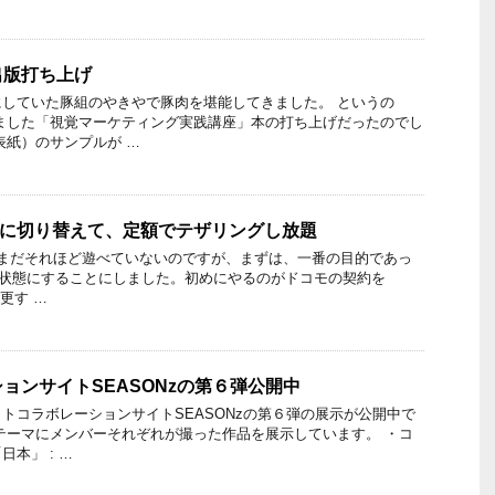
出版打ち上げ
していた豚組のやきやで豚肉を堪能してきました。 というの
ました「視覚マーケティング実践講座」本の打ち上げだったのでし
表紙）のサンプルが …
をXi契約に切り替えて、定額でテザリングし放題
rayでまだそれほど遊べていないのですが、まずは、一番の目的であっ
きる状態にすることにしました。初めにやるのがドコモの契約を
更す …
ョンサイトSEASONzの第６弾公開中
トコラボレーションサイトSEASONzの第６弾の展示が公開中で
テーマにメンバーそれぞれが撮った作品を展示しています。 ・コ
本」 : …