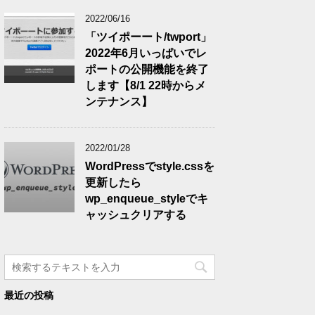
2022/06/16
「ツイポーート/twport」
2022年6月いっぱいでレ
ポートの公開機能を終了
します【8/1 22時からメ
ンテナンス】
2022/01/28
WordPressでstyle.cssを
更新したら
wp_enqueue_styleでキ
ャッシュクリアする
最近の投稿