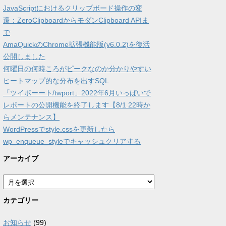
JavaScriptにおけるクリップボード操作の変
遷：ZeroClipboardからモダンClipboard APIま
で
AmaQuickのChrome拡張機能版(v6.0.2)を復活
公開しました
何曜日の何時ころがピークなのか分かりやすい
ヒートマップ的な分布を出すSQL
「ツイポーート/twport」2022年6月いっぱいで
レポートの公開機能を終了します【8/1 22時か
らメンテナンス】
WordPressでstyle.cssを更新したら
wp_enqueue_styleでキャッシュクリアする
アーカイブ
ア
ー
カ
カテゴリー
イ
ブ
お知らせ
(99)