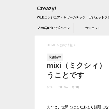
Creazy!
WEBエンジニア・ヤガーのテック・ガジェットブ
AmaQuick 公式ページ
ガジェット
HOME
>
技術情報
>
技術情報
mixi（ミクシィ
うことです
投稿日：
2007年10月20日
え〜と、世間ではまだあまり話題にな