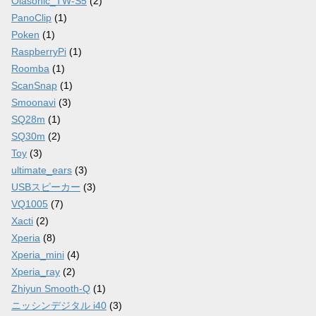
Olasonic_TW-S5
(2)
PanoClip
(1)
Poken
(1)
RaspberryPi
(1)
Roomba
(1)
ScanSnap
(1)
Smoonavi
(3)
SQ28m
(1)
SQ30m
(2)
Toy
(3)
ultimate_ears
(3)
USBスピーカー
(3)
VQ1005
(7)
Xacti
(2)
Xperia
(8)
Xperia_mini
(4)
Xperia_ray
(2)
Zhiyun Smooth-Q
(1)
ニッシンデジタル i40
(3)