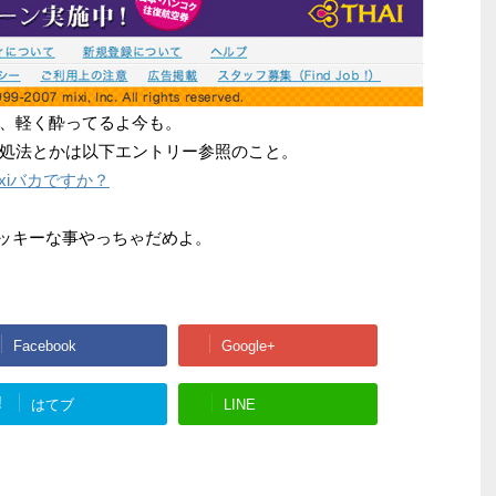
、軽く酔ってるよ今も。
処法とかは以下エントリー参照のこと。
 » mixiバカですか？
リッキーな事やっちゃだめよ。
Facebook
Google+
!
はてブ
LINE