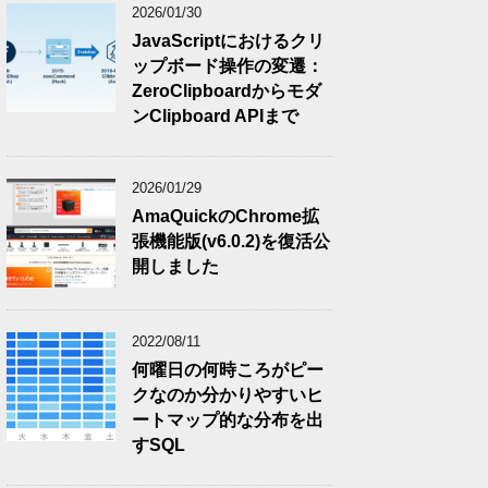
2026/01/30
JavaScriptにおけるクリ
ップボード操作の変遷：
ZeroClipboardからモダ
ンClipboard APIまで
2026/01/29
AmaQuickのChrome拡
張機能版(v6.0.2)を復活公
開しました
2022/08/11
何曜日の何時ころがピー
クなのか分かりやすいヒ
ートマップ的な分布を出
すSQL