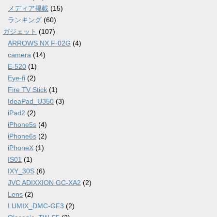
メディア掲載
(15)
ランキング
(60)
ガジェット
(107)
ARROWS NX F-02G
(4)
camera
(14)
E-520
(1)
Eye-fi
(2)
Fire TV Stick
(1)
IdeaPad_U350
(3)
iPad2
(2)
iPhone5s
(4)
iPhone6s
(2)
iPhoneX
(1)
IS01
(1)
IXY_30S
(6)
JVC ADIXXION GC-XA2
(2)
Lens
(2)
LUMIX_DMC-GF3
(2)