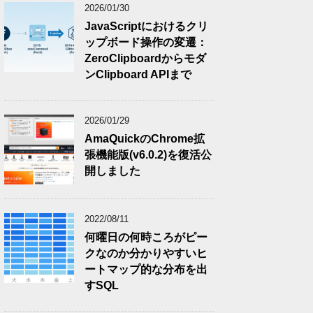
2026/01/30
JavaScriptにおけるクリ
ップボード操作の変遷：
ZeroClipboardからモダ
ンClipboard APIまで
2026/01/29
AmaQuickのChrome拡
張機能版(v6.0.2)を復活公
開しました
2022/08/11
何曜日の何時ころがピー
クなのか分かりやすいヒ
ートマップ的な分布を出
すSQL