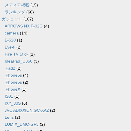
メディア掲載
(15)
ランキング
(60)
ガジェット
(107)
ARROWS NX F-02G
(4)
camera
(14)
E-520
(1)
Eye-fi
(2)
Fire TV Stick
(1)
IdeaPad_U350
(3)
iPad2
(2)
iPhone5s
(4)
iPhone6s
(2)
iPhoneX
(1)
IS01
(1)
IXY_30S
(6)
JVC ADIXXION GC-XA2
(2)
Lens
(2)
LUMIX_DMC-GF3
(2)