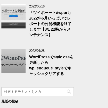
2022/06/16
「ツイポーート/twport」
2022年6月いっぱいでレ
ポートの公開機能を終了
します【8/1 22時からメ
ンテナンス】
2022/01/28
WordPressでstyle.cssを
更新したら
wp_enqueue_styleでキ
ャッシュクリアする
最近の投稿