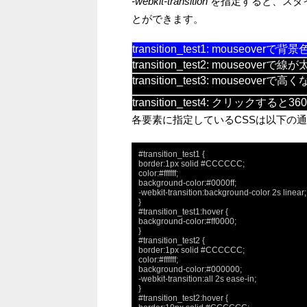
-webkit-transition
を指定すると、スタ
とができます。
transition_test1: mouseo
transition_test2: mouseover
transition_test3: mouseoverで
transition_test4: クリックする
各要素に指定しているCSSは以下の通
#transition_test1 {

border:1px solid #CCCCCC;

color:#ffffff;

background-color:#0000ff;

-webkit-transition:background-color 2s linear;

}

#transition_test1:hover {

background-color:#ff0000;

}

#transition_test2 {

border:1px solid #CCCCCC;

color:#ffffff;

background-color:#000000;

-webkit-transition:all 2s ease-in;

}

#transition_test2:hover {
