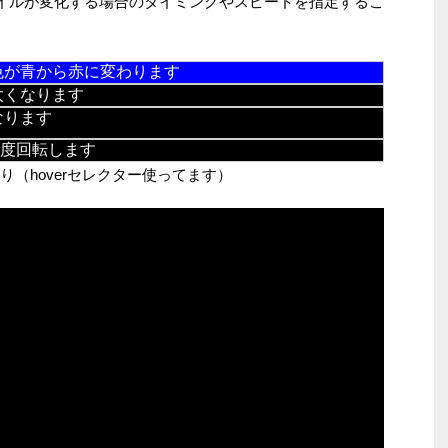
イルが変化する場合のタイミングやスピードを指定するこ
verで背景色が青から赤に変わります
で線が太くなります
高くなります
と360度回転します
り（hoverセレクター使ってます）