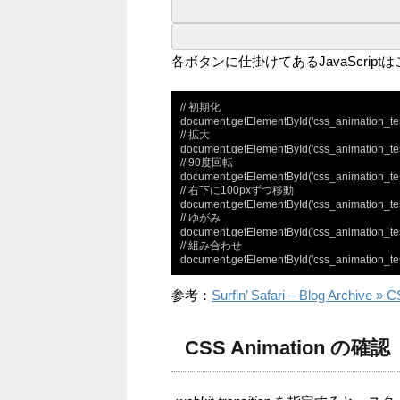
各ボタンに仕掛けてあるJavaScrip
// 初期化

document.getElementById('css_animation_test'
// 拡大

document.getElementById('css_animation_test'
// 90度回転

document.getElementById('css_animation_test'
// 右下に100pxずつ移動

document.getElementById('css_animation_test'
// ゆがみ

document.getElementById('css_animation_test
// 組み合わせ

document.getElementById('css_animation_test'
参考：
Surfin’ Safari – Blog Archive »
CSS Animation の確認