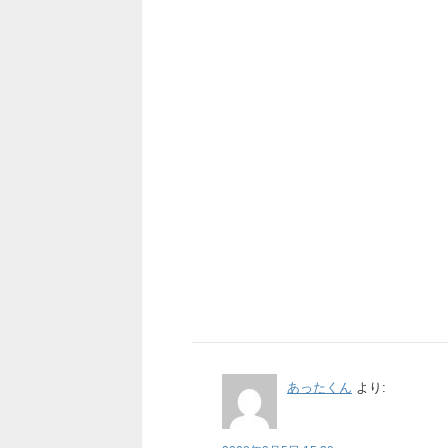
あったくん
より: