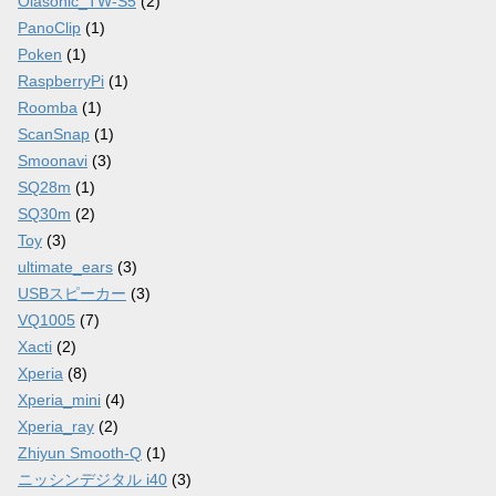
Olasonic_TW-S5
(2)
PanoClip
(1)
Poken
(1)
RaspberryPi
(1)
Roomba
(1)
ScanSnap
(1)
Smoonavi
(3)
SQ28m
(1)
SQ30m
(2)
Toy
(3)
ultimate_ears
(3)
USBスピーカー
(3)
VQ1005
(7)
Xacti
(2)
Xperia
(8)
Xperia_mini
(4)
Xperia_ray
(2)
Zhiyun Smooth-Q
(1)
ニッシンデジタル i40
(3)