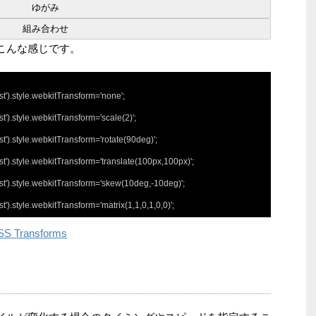
tはこんな感じです。
).style.webkitTransform='none';

).style.webkitTransform='scale(2)';

).style.webkitTransform='rotate(90deg)';

).style.webkitTransform='translate(100px,100px)';

').style.webkitTransform='skew(10deg,-10deg)';

).style.webkitTransform='matrix(1,1,0,1,0,0)';
 CSS Transforms