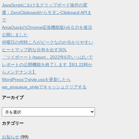
JavaScriptにおけるクリップボード操作の変
遷：ZeroClipboardからモダンClipboard APIま
で
AmaQuickのChrome拡張機能版(v6.0.2)を復活
公開しました
何曜日の何時ころがピークなのか分かりやすい
ヒートマップ的な分布を出すSQL
「ツイポーート/twport」2022年6月いっぱいで
レポートの公開機能を終了します【8/1 22時か
らメンテナンス】
WordPressでstyle.cssを更新したら
wp_enqueue_styleでキャッシュクリアする
アーカイブ
ア
ー
カ
カテゴリー
イ
ブ
お知らせ
(99)