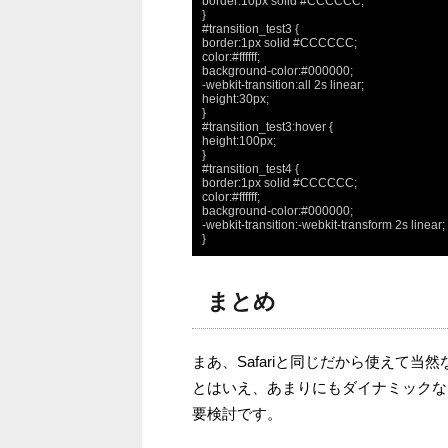
border:10px solid #CCCCCC;

}

#transition_test3 {

border:1px solid #CCCCCC;

color:#ffffff;

background-color:#000000;

-webkit-transition:all 2s linear;

height:30px;

}

#transition_test3:hover {

height:100px;

}

#transition_test4 {

border:1px solid #CCCCCC;

color:#ffffff;

background-color:#000000;

-webkit-transition:-webkit-transform 2s linear;

}
まとめ
まあ、Safariと同じだから使えて
とはいえ、あまりにもダイナミックな
要検討です。