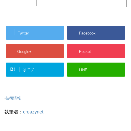
Twitter
Facebook
Google+
Pocket
B!
はてブ
LINE
-
技術情報
執筆者：
creazynet