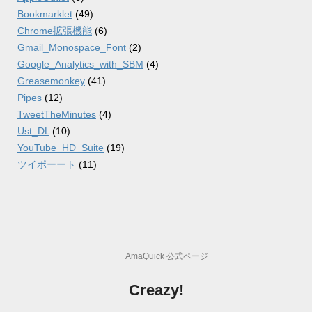
Bookmarklet
(49)
Chrome拡張機能
(6)
Gmail_Monospace_Font
(2)
Google_Analytics_with_SBM
(4)
Greasemonkey
(41)
Pipes
(12)
TweetTheMinutes
(4)
Ust_DL
(10)
YouTube_HD_Suite
(19)
ツイポーート
(11)
AmaQuick 公式ページ
Creazy!