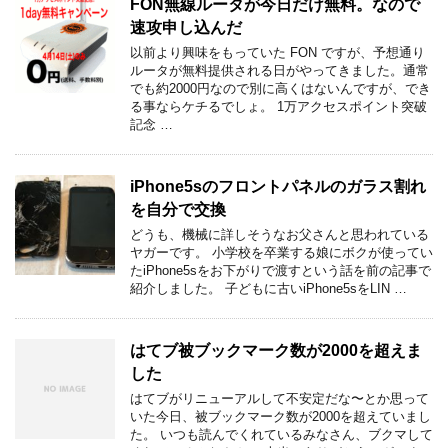
FON無線ルータが今日だけ無料。なので
速攻申し込んだ
以前より興味をもっていた FON ですが、予想通り
ルータが無料提供される日がやってきました。通常
でも約2000円なので別に高くはないんですが、でき
る事ならケチるでしょ。 1万アクセスポイント突破
記念 …
iPhone5sのフロントパネルのガラス割れ
を自分で交換
どうも、機械に詳しそうなお父さんと思われている
ヤガーです。 小学校を卒業する娘にボクが使ってい
たiPhone5sをお下がりで渡すという話を前の記事で
紹介しました。 子どもに古いiPhone5sをLIN …
はてブ被ブックマーク数が2000を超えま
した
はてブがリニューアルして不安定だな〜とか思って
いた今日、被ブックマーク数が2000を超えていまし
た。 いつも読んでくれているみなさん、ブクマして