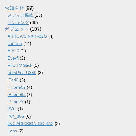
イ
ブ
お知らせ
(99)
メディア掲載
(15)
ランキング
(60)
ガジェット
(107)
ARROWS NX F-02G
(4)
camera
(14)
E-520
(1)
Eye-fi
(2)
Fire TV Stick
(1)
IdeaPad_U350
(3)
iPad2
(2)
iPhone5s
(4)
iPhone6s
(2)
iPhoneX
(1)
IS01
(1)
IXY_30S
(6)
JVC ADIXXION GC-XA2
(2)
Lens
(2)