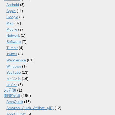
Android
(3)
Apple
(11)
Google
(6)
Mac
(37)
Mobile
(2)
Network
(1)
Software
(7)
Tumblr
(4)
Twitter
(8)
WebService
(61)
Windows
(1)
YouTube
(13)
イベント
(16)
はてな
(3)
未分類
(1)
開発実績
(196)
AmaQuick
(13)
Amazon_Quick_Affiliate_(JP)
(12)
AppleOutlet
(6)