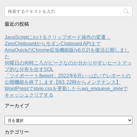
最近の投稿
JavaScriptにおけるクリップボード操作の変遷：
ZeroClipboardからモダンClipboard APIまで
AmaQuickのChrome拡張機能版(v6.0.2)を復活公開しまし
た
何曜日の何時ころがピークなのか分かりやすいヒートマッ
プ的な分布を出すSQL
「ツイポーート/twport」2022年6月いっぱいでレポートの
公開機能を終了します【8/1 22時からメンテナンス】
WordPressでstyle.cssを更新したらwp_enqueue_styleで
キャッシュクリアする
アーカイブ
ア
ー
カ
カテゴリー