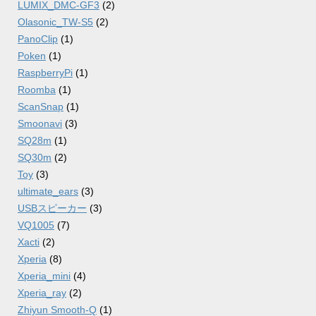
LUMIX_DMC-GF3
(2)
Olasonic_TW-S5
(2)
PanoClip
(1)
Poken
(1)
RaspberryPi
(1)
Roomba
(1)
ScanSnap
(1)
Smoonavi
(3)
SQ28m
(1)
SQ30m
(2)
Toy
(3)
ultimate_ears
(3)
USBスピーカー
(3)
VQ1005
(7)
Xacti
(2)
Xperia
(8)
Xperia_mini
(4)
Xperia_ray
(2)
Zhiyun Smooth-Q
(1)