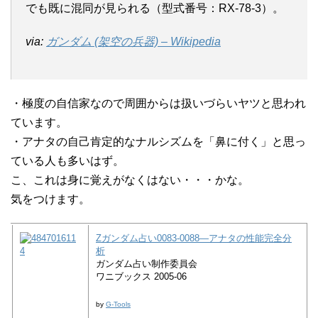
でも既に混同が見られる（型式番号：RX-78-3）。
via:
ガンダム (架空の兵器) – Wikipedia
・極度の自信家なので周囲からは扱いづらいヤツと思われ
ています。
・アナタの自己肯定的なナルシズムを「鼻に付く」と思っ
ている人も多いはず。
こ、これは身に覚えがなくはない・・・かな。
気をつけます。
Zガンダム占い0083‐0088―アナタの性能完全分
析
ガンダム占い制作委員会
ワニブックス 2005-06
by
G-Tools