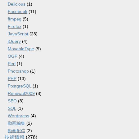
Delicious
(1)
Facebook
(11)
ffmpeg
(5)
Firefox
(1)
JavaScript
(28)
jQuery
(4)
MovableType
(9)
OGP
(4)
Perl
(1)
Photoshop
(1)
PHP
(13)
PostgreSQL
(1)
Renewal2009
(8)
SEO
(8)
SQL
(1)
Wordpress
(4)
動画編集
(2)
動画配信
(2)
技術情報
(276)