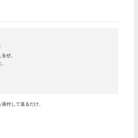
？
えるぜ。
な。
に写メを添付して送るだけ。