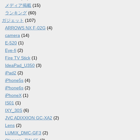
メディア掲載
(15)
ランキング
(60)
ガジェット
(107)
ARROWS NX F-02G
(4)
camera
(14)
E-520
(1)
Eye-fi
(2)
Fire TV Stick
(1)
IdeaPad_U350
(3)
iPad2
(2)
iPhone5s
(4)
iPhone6s
(2)
iPhoneX
(1)
IS01
(1)
IXY_30S
(6)
JVC ADIXXION GC-XA2
(2)
Lens
(2)
LUMIX_DMC-GF3
(2)