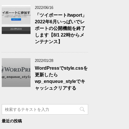
2022/06/16
「ツイポーート/twport」
2022年6月いっぱいでレ
ポートの公開機能を終了
します【8/1 22時からメ
ンテナンス】
2022/01/28
WordPressでstyle.cssを
更新したら
wp_enqueue_styleでキ
ャッシュクリアする
最近の投稿