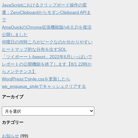
JavaScriptにおけるクリップボード操作の変
遷：ZeroClipboardからモダンClipboard APIま
で
AmaQuickのChrome拡張機能版(v6.0.2)を復活
公開しました
何曜日の何時ころがピークなのか分かりやすい
ヒートマップ的な分布を出すSQL
「ツイポーート/twport」2022年6月いっぱいで
レポートの公開機能を終了します【8/1 22時か
らメンテナンス】
WordPressでstyle.cssを更新したら
wp_enqueue_styleでキャッシュクリアする
アーカイブ
ア
ー
カ
カテゴリー
イ
ブ
お知らせ
(99)