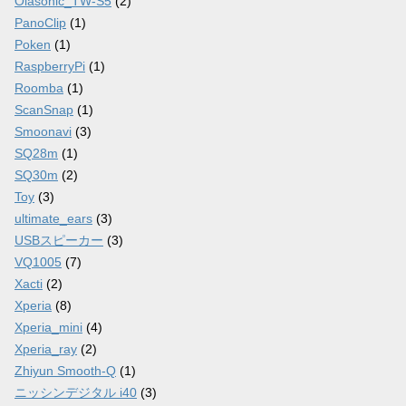
Olasonic_TW-S5
(2)
PanoClip
(1)
Poken
(1)
RaspberryPi
(1)
Roomba
(1)
ScanSnap
(1)
Smoonavi
(3)
SQ28m
(1)
SQ30m
(2)
Toy
(3)
ultimate_ears
(3)
USBスピーカー
(3)
VQ1005
(7)
Xacti
(2)
Xperia
(8)
Xperia_mini
(4)
Xperia_ray
(2)
Zhiyun Smooth-Q
(1)
ニッシンデジタル i40
(3)