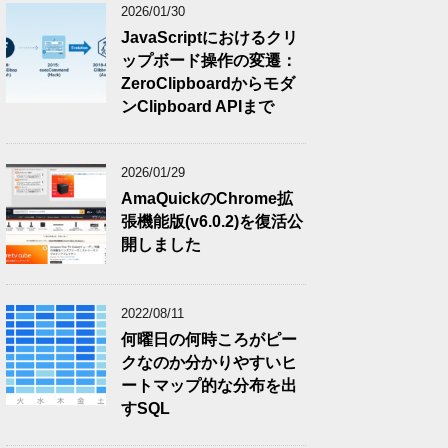
2026/01/30
JavaScriptにおけるクリ
ップボード操作の変遷：
ZeroClipboardからモダ
ンClipboard APIまで
2026/01/29
AmaQuickのChrome拡
張機能版(v6.0.2)を復活公
開しました
2022/08/11
何曜日の何時ころがピー
クなのか分かりやすいヒ
ートマップ的な分布を出
すSQL