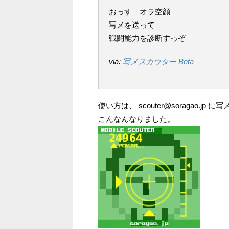
おっす オラ空顔
写メを送って
戦闘能力を診断すっぞ
via:
写メスカウター Beta
使い方は、 scouter@soragao.j
こんなんなりました。