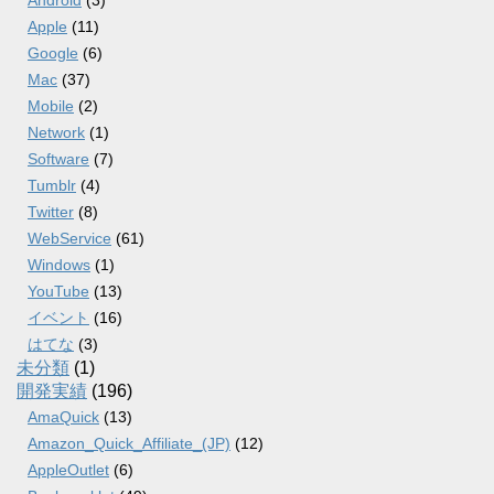
Android
(3)
Apple
(11)
Google
(6)
Mac
(37)
Mobile
(2)
Network
(1)
Software
(7)
Tumblr
(4)
Twitter
(8)
WebService
(61)
Windows
(1)
YouTube
(13)
イベント
(16)
はてな
(3)
未分類
(1)
開発実績
(196)
AmaQuick
(13)
Amazon_Quick_Affiliate_(JP)
(12)
AppleOutlet
(6)