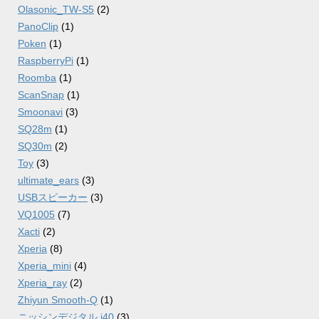
Olasonic_TW-S5
(2)
PanoClip
(1)
Poken
(1)
RaspberryPi
(1)
Roomba
(1)
ScanSnap
(1)
Smoonavi
(3)
SQ28m
(1)
SQ30m
(2)
Toy
(3)
ultimate_ears
(3)
USBスピーカー
(3)
VQ1005
(7)
Xacti
(2)
Xperia
(8)
Xperia_mini
(4)
Xperia_ray
(2)
Zhiyun Smooth-Q
(1)
ニッシンデジタル i40
(3)