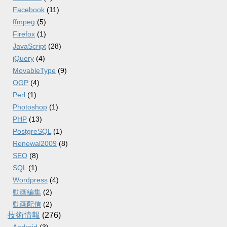
Facebook
(11)
ffmpeg
(5)
Firefox
(1)
JavaScript
(28)
jQuery
(4)
MovableType
(9)
OGP
(4)
Perl
(1)
Photoshop
(1)
PHP
(13)
PostgreSQL
(1)
Renewal2009
(8)
SEO
(8)
SQL
(1)
Wordpress
(4)
動画編集
(2)
動画配信
(2)
技術情報
(276)