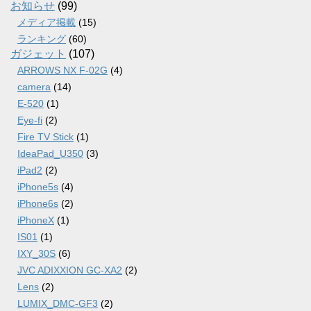
ブ
お知らせ
(99)
メディア掲載
(15)
ランキング
(60)
ガジェット
(107)
ARROWS NX F-02G
(4)
camera
(14)
E-520
(1)
Eye-fi
(2)
Fire TV Stick
(1)
IdeaPad_U350
(3)
iPad2
(2)
iPhone5s
(4)
iPhone6s
(2)
iPhoneX
(1)
IS01
(1)
IXY_30S
(6)
JVC ADIXXION GC-XA2
(2)
Lens
(2)
LUMIX_DMC-GF3
(2)