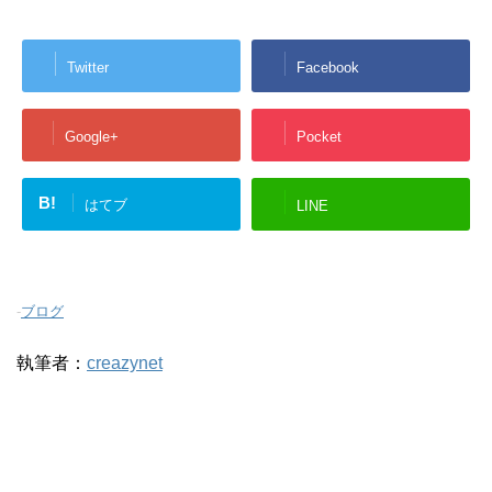
Twitter
Facebook
Google+
Pocket
B!
はてブ
LINE
-
ブログ
執筆者：
creazynet