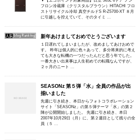
▼【エコポイント対象商品】日立 565L 6ドア ノン
フロン冷蔵庫（クリスタルブラウン）HITACHI フロ
ストリサイクル冷却 真空チルドS R-Z5700-XT ８月
に引越しを控えていて、そのタイミ …
新年あけましておめでとうございます
１日遅れてしまいましたが、改めましてあけおめで
す。 昨年は個人的に色々あって、多分将来的に考え
ても大きな転機の一つだったんだと思う年でした。
一番大きい出来事は人生初めての転職なんですが、
２ヶ月のニート …
SEASONz 第５弾「水」全員の作品が出
揃いました
先週に引き続き、本日からフォトコラボレーション
サイト「SEASONz」の第５弾テーマ「水」の第２
陣が公開開始しました。 先週に引き続き、本日
2007年10月29日（月）に、第２週目として残りの全
員（５ …