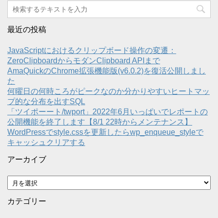
最近の投稿
JavaScriptにおけるクリップボード操作の変遷：
ZeroClipboardからモダンClipboard APIまで
AmaQuickのChrome拡張機能版(v6.0.2)を復活公開しまし
た
何曜日の何時ころがピークなのか分かりやすいヒートマッ
プ的な分布を出すSQL
「ツイポーート/twport」2022年6月いっぱいでレポートの
公開機能を終了します【8/1 22時からメンテナンス】
WordPressでstyle.cssを更新したらwp_enqueue_styleで
キャッシュクリアする
アーカイブ
ア
ー
カ
カテゴリー
イ