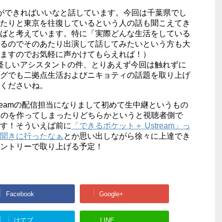
ができればいいなと話しています。今回は千葉県でし
たりと東京を往復しているという人の話も聞こえてき
ばと考えています。特に「実際どんな生活をしている
るのでそのあたり出演して話してみたいという方も大
ますのでお気軽に声かけてもらえれば！）
る怪しいアシスタントの件、とりあえず今回は触れずに
グでも二拠点生活およびニキョティの話題を取り上げ
くださいね。
reamの配信担当になりまして初めて生中継というもの
ものを作ってしまったりどちらかというと視聴者側で
す！そういえば前に
「できるポケット＋ Ustream」っ
聞きに行ったなぁ
とか思い出しながら徐々に上達でき
ントリーで取り上げる予定！
Facebook
Google+
!
はてブ
LINE