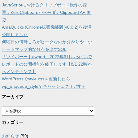
JavaScriptにおけるクリップボード操作の変
遷：ZeroClipboardからモダンClipboard APIま
で
AmaQuickのChrome拡張機能版(v6.0.2)を復活
公開しました
何曜日の何時ころがピークなのか分かりやすい
ヒートマップ的な分布を出すSQL
「ツイポーート/twport」2022年6月いっぱいで
レポートの公開機能を終了します【8/1 22時か
らメンテナンス】
WordPressでstyle.cssを更新したら
wp_enqueue_styleでキャッシュクリアする
アーカイブ
ア
ー
カ
カテゴリー
イ
ブ
お知らせ
(99)