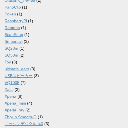
Olasonic_TW-S5
(2)
PanoClip
(1)
Poken
(1)
RaspberryPi
(1)
Roomba
(1)
ScanSnap
(1)
Smoonavi
(3)
SQ28m
(1)
SQ30m
(2)
Toy
(3)
ultimate_ears
(3)
USBスピーカー
(3)
VQ1005
(7)
Xacti
(2)
Xperia
(8)
Xperia_mini
(4)
Xperia_ray
(2)
Zhiyun Smooth-Q
(1)
ニッシンデジタル i40
(3)