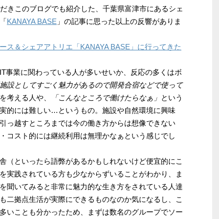
ただきこのブログでも紹介した、千葉県富津市にあるシェ
「
KANAYA BASE
」の記事に思った以上の反響がありま
ス＆シェアアトリエ「KANAYA BASE」に行ってきた
IT事業に関わっている人が多いせいか、反応の多くはボ
施設としてすごく魅力があるので開発合宿などで使って
を考える人や、
「こんなところで働けたらなぁ」
という
実的には難しい…というもの。施設や自然環境に興味
引っ越すところまでは今の働き方からは想像できない
・コスト的には継続利用は無理かなぁという感じでし
舎（といったら語弊があるかもしれないけど便宜的にこ
を実践されている方も少なからずいることがわかり、ま
を聞いてみると非常に魅力的な生き方をされている人達
も二拠点生活が実際にできるものなのか気になるし、こ
多いことも分かったため、まずは数名のグループでソー