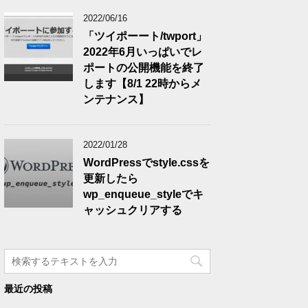
2022/06/16
「ツイポーート/twport」
2022年6月いっぱいでレ
ポートの公開機能を終了
します【8/1 22時からメ
ンテナンス】
2022/01/28
WordPressでstyle.cssを
更新したら
wp_enqueue_styleでキ
ャッシュクリアする
最近の投稿