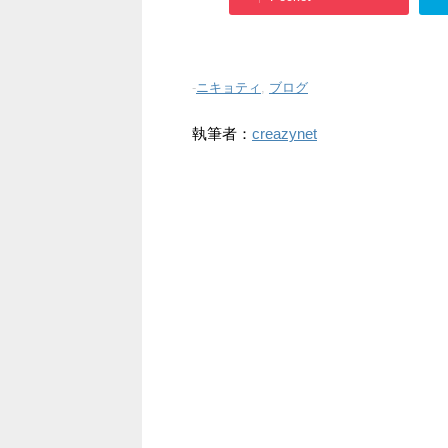
-
ニキョティ
,
ブログ
執筆者：
creazynet