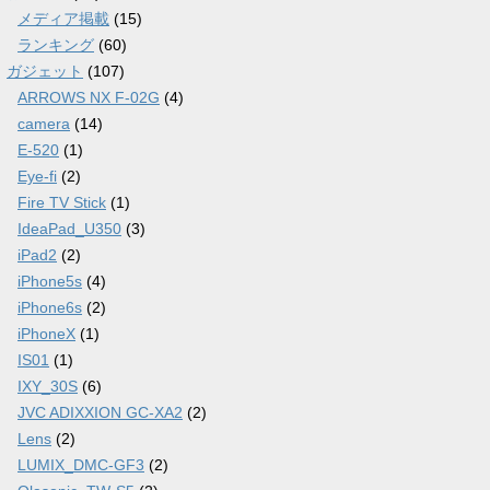
メディア掲載
(15)
ランキング
(60)
ガジェット
(107)
ARROWS NX F-02G
(4)
camera
(14)
E-520
(1)
Eye-fi
(2)
Fire TV Stick
(1)
IdeaPad_U350
(3)
iPad2
(2)
iPhone5s
(4)
iPhone6s
(2)
iPhoneX
(1)
IS01
(1)
IXY_30S
(6)
JVC ADIXXION GC-XA2
(2)
Lens
(2)
LUMIX_DMC-GF3
(2)