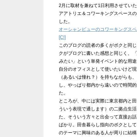
2月に取材を兼ねて1日利用させてい
アアトリエ＆コワーキングスペースの
した。
オーシャンビューのコワーキングスペー
[C!]
このブログの読者の多くがボクと同じ
クがブログに書いた感想と同じく、
「
みたい」
という単発イベント的な用途
自分のオフィスとして使いたいけど現
（あるいは憧れ？）を持ちながらも、
し、やっぱり都内から遠いので時間的
た。
ところが、中には実際に東京都内と田
ういう表現で通します）の二拠点生活
た、そういう方々と出会って直接お話
ばかり。田舎暮らし指向のボクとして
のテーマに興味のある人が周りに結構