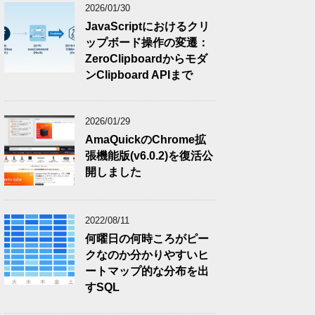
2026/01/30
JavaScriptにおけるクリ
ップボード操作の変遷：
ZeroClipboardからモダ
ンClipboard APIまで
2026/01/29
AmaQuickのChrome拡
張機能版(v6.0.2)を復活公
開しました
2022/08/11
何曜日の何時ころがピー
クなのか分かりやすいヒ
ートマップ的な分布を出
すSQL