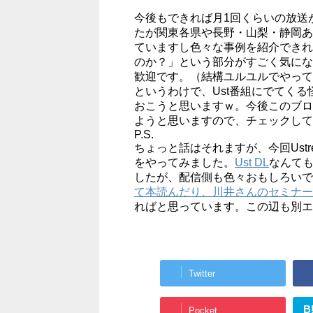
今後もできれば月1回くらいの放送
たが関東各県や長野・山梨・静岡あ
ていますし色々な事例を紹介できれ
のか？」という部分がすごく気にな
歓迎です。（結構ユルユルでやって
というわけで、Ust番組にでてく
おこうと思いますｗ。今後このブロ
ようと思いますので、チェックして
P.S.
ちょっと話はそれますが、今回Ust
をやってみました。
Ust DL
なんて
したが、配信側も色々おもしろいで
て本読んだり、川井さんのセミナー
ればと思っています。この辺も別エ
Twitter
B
Pocket