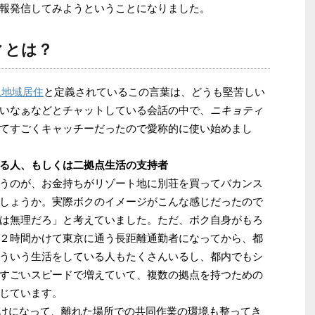
報発信してみようということになりました。
ィとは？
二地域居住
と定義されているこの言葉は、どうも堅苦しい
いなぁなどとチャットしている会話の中で、
ニキョティ
てすごくキャッチーだったので愛称的に使い始めまし
る人、もしくは二拠点生活の支持者
うのが、お金持ちがリゾート地に別荘を買ってバカンス
しょうか。実際ボクのイメージがこんな感じだったので
は無理だろ」と考えていました。ただ、ボク自身がもろ
２時間かけて東京に通う長距離通勤者になってから、都
ういう生活をしている人もたくさんいるし、都内でもシ
すごいスピードで増えていて、複数の拠点を持つための
じています。
助けになって、離れた場所での共同作業の環境も整ってき