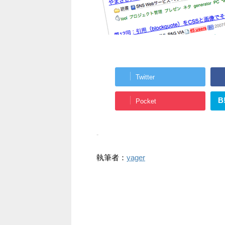
Twitter
B
Pocket
-
執筆者：
yager