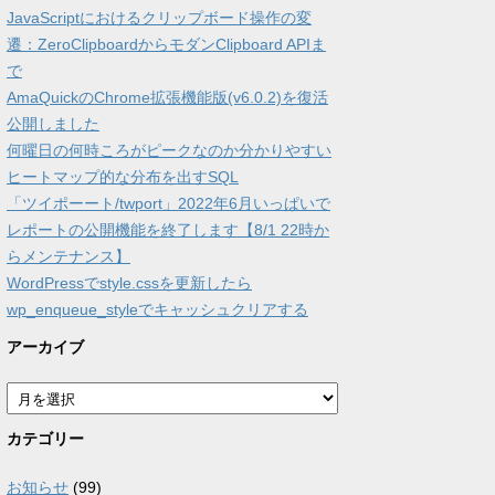
JavaScriptにおけるクリップボード操作の変
遷：ZeroClipboardからモダンClipboard APIま
で
AmaQuickのChrome拡張機能版(v6.0.2)を復活
公開しました
何曜日の何時ころがピークなのか分かりやすい
ヒートマップ的な分布を出すSQL
「ツイポーート/twport」2022年6月いっぱいで
レポートの公開機能を終了します【8/1 22時か
らメンテナンス】
WordPressでstyle.cssを更新したら
wp_enqueue_styleでキャッシュクリアする
アーカイブ
ア
ー
カ
カテゴリー
イ
ブ
お知らせ
(99)