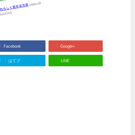
Facebook
Google+
!
はてブ
LINE