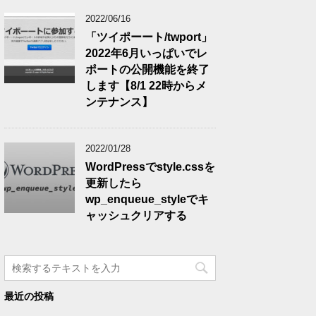
2022/06/16
「ツイポーート/twport」
2022年6月いっぱいでレ
ポートの公開機能を終了
します【8/1 22時からメ
ンテナンス】
2022/01/28
WordPressでstyle.cssを
更新したら
wp_enqueue_styleでキ
ャッシュクリアする
最近の投稿