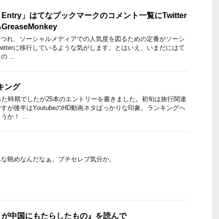
tebu Entry」はてなブックマークのコメント一覧にTwitter
easeMonkey
広まるにつれ、ソーシャルメディアでの人気度を図るための定番がソーシ
witterに移行しているような気がします。とはいえ、いまだにはて
の …
ンキング
った時期でしたが25本のエントリーを書きました。初旬は旅行関連
すが後半はYoutubeのHD動画ネタばっかりな印象。ランキングへ
うか！ …
んな眺めなんだなぁ。プチセレブ気分か。
」が中国にもたらしたもの』を読んで