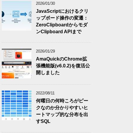
2026/01/30
JavaScriptにおけるクリ
ップボード操作の変遷：
ZeroClipboardからモダ
ンClipboard APIまで
2026/01/29
AmaQuickのChrome拡
張機能版(v6.0.2)を復活公
開しました
2022/08/11
何曜日の何時ころがピー
クなのか分かりやすいヒ
ートマップ的な分布を出
すSQL