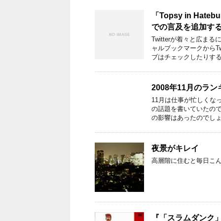
「Topsy in Ha
での言及を追加するGr
Twitterが着々と
ャルブックマークからT
ブはチェックしたりする
2008年11月のラ
11月は仕事が忙しくな
の話題を書いていたので
の影響はあったのでしょ
夜景がキレイ
高層階に住むと毎日こ
『「スラムダンク