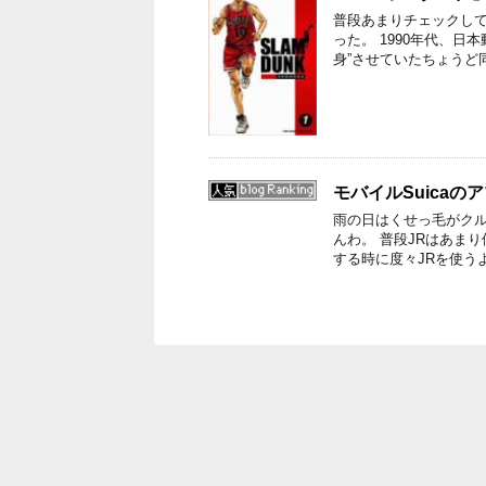
普段あまりチェックし
った。 1990年代、
身”させていたちょうど
モバイルSuica
雨の日はくせっ毛がクル
んわ。 普段JRはあま
する時に度々JRを使う