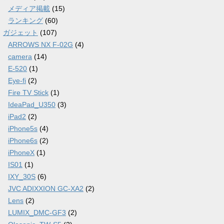
メディア掲載
(15)
ランキング
(60)
ガジェット
(107)
ARROWS NX F-02G
(4)
camera
(14)
E-520
(1)
Eye-fi
(2)
Fire TV Stick
(1)
IdeaPad_U350
(3)
iPad2
(2)
iPhone5s
(4)
iPhone6s
(2)
iPhoneX
(1)
IS01
(1)
IXY_30S
(6)
JVC ADIXXION GC-XA2
(2)
Lens
(2)
LUMIX_DMC-GF3
(2)