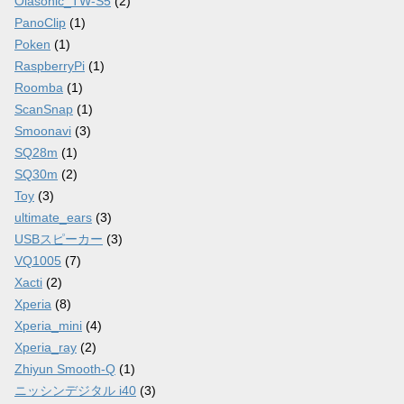
Olasonic_TW-S5
(2)
PanoClip
(1)
Poken
(1)
RaspberryPi
(1)
Roomba
(1)
ScanSnap
(1)
Smoonavi
(3)
SQ28m
(1)
SQ30m
(2)
Toy
(3)
ultimate_ears
(3)
USBスピーカー
(3)
VQ1005
(7)
Xacti
(2)
Xperia
(8)
Xperia_mini
(4)
Xperia_ray
(2)
Zhiyun Smooth-Q
(1)
ニッシンデジタル i40
(3)