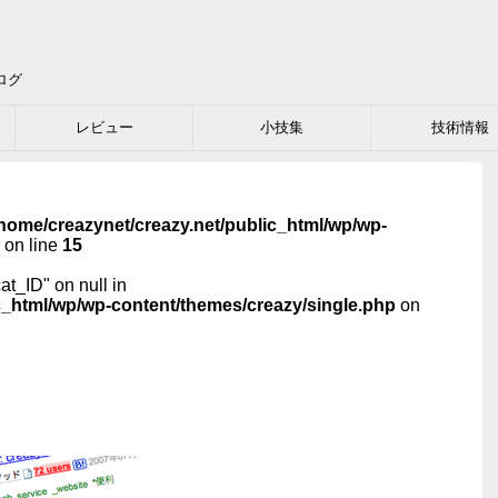
ログ
レビュー
小技集
技術情報
home/creazynet/creazy.net/public_html/wp/wp-
on line
15
cat_ID" on null in
c_html/wp/wp-content/themes/creazy/single.php
on