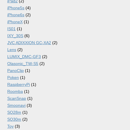
iPad2
(2)
iPhone5s
(4)
iPhone6s
(2)
iPhoneX
(1)
IS01
(1)
IXY_30S
(6)
JVC ADIXXION GC-XA2
(2)
Lens
(2)
LUMIX_DMC-GF3
(2)
Olasonic_TW-S5
(2)
PanoClip
(1)
Poken
(1)
RaspberryPi
(1)
Roomba
(1)
ScanSnap
(1)
Smoonavi
(3)
SQ28m
(1)
SQ30m
(2)
Toy
(3)