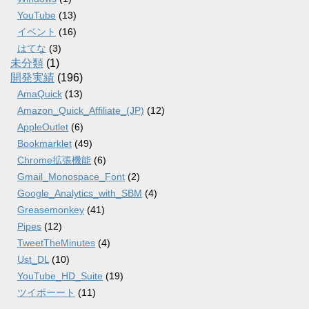
YouTube
(13)
イベント
(16)
はてな
(3)
未分類
(1)
開発実績
(196)
AmaQuick
(13)
Amazon_Quick_Affiliate_(JP)
(12)
AppleOutlet
(6)
Bookmarklet
(49)
Chrome拡張機能
(6)
Gmail_Monospace_Font
(2)
Google_Analytics_with_SBM
(4)
Greasemonkey
(41)
Pipes
(12)
TweetTheMinutes
(4)
Ust_DL
(10)
YouTube_HD_Suite
(19)
ツイポーート
(11)