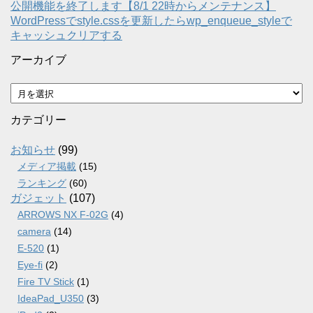
公開機能を終了します【8/1 22時からメンテナンス】
WordPressでstyle.cssを更新したらwp_enqueue_styleで
キャッシュクリアする
アーカイブ
ア
ー
カ
カテゴリー
イ
ブ
お知らせ
(99)
メディア掲載
(15)
ランキング
(60)
ガジェット
(107)
ARROWS NX F-02G
(4)
camera
(14)
E-520
(1)
Eye-fi
(2)
Fire TV Stick
(1)
IdeaPad_U350
(3)