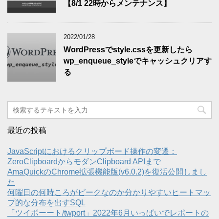
【8/1 22時からメンテナンス】
2022/01/28
WordPressでstyle.cssを更新したら
wp_enqueue_styleでキャッシュクリアす
る
最近の投稿
JavaScriptにおけるクリップボード操作の変遷：
ZeroClipboardからモダンClipboard APIまで
AmaQuickのChrome拡張機能版(v6.0.2)を復活公開しまし
た
何曜日の何時ころがピークなのか分かりやすいヒートマッ
プ的な分布を出すSQL
「ツイポーート/twport」2022年6月いっぱいでレポートの