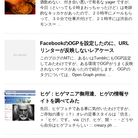
酒飲めない、付き合い悪いで有名な yager ですが、
今日（といっても０時まわっちゃったけど）は奇跡
的なキッカケがあったので、２０時半にメールもら
って、３０分で仕事片付けて、２１時半には渋谷の
モンスー …
FacebookのOGPを設定したのに、URL
リンターが反映しないレアケース
このブログのMTに、あるいはTumblrにもOGP設定
してみたわけですが、ある環境でOGPがうまく反映
されないケースがあったので紹介します。 OGPの
タグについては、Open Graph protoc …
ヒゲ：ヒゲマニア御用達、ヒゲの情報サ
イトを調べてみた
先日、ヒゲフェチである事に気付いたわけですが、
ご存知の通り（？）オレの定番スタイルは「坊主」
＋「ヒゲ」です。 via: ひげ、ヒゲ、髭・・・どうや
ら自分はヒゲフェチらしい ::: creazy ph …