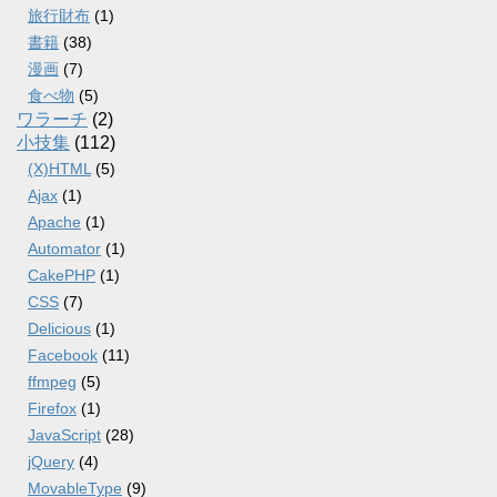
旅行財布
(1)
書籍
(38)
漫画
(7)
食べ物
(5)
ワラーチ
(2)
小技集
(112)
(X)HTML
(5)
Ajax
(1)
Apache
(1)
Automator
(1)
CakePHP
(1)
CSS
(7)
Delicious
(1)
Facebook
(11)
ffmpeg
(5)
Firefox
(1)
JavaScript
(28)
jQuery
(4)
MovableType
(9)