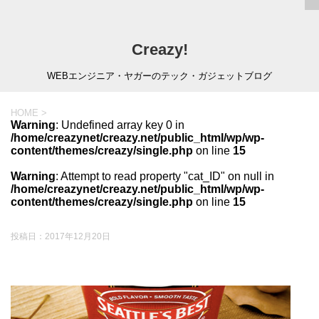
Creazy!
WEBエンジニア・ヤガーのテック・ガジェットブログ
HOME
>
Warning
: Undefined array key 0 in
/home/creazynet/creazy.net/public_html/wp/wp-
content/themes/creazy/single.php
on line
15
Warning
: Attempt to read property "cat_ID" on null in
/home/creazynet/creazy.net/public_html/wp/wp-
content/themes/creazy/single.php
on line
15
投稿日：
2017年12月20日