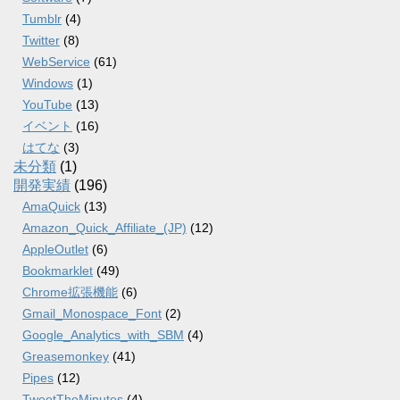
Tumblr
(4)
Twitter
(8)
WebService
(61)
Windows
(1)
YouTube
(13)
イベント
(16)
はてな
(3)
未分類
(1)
開発実績
(196)
AmaQuick
(13)
Amazon_Quick_Affiliate_(JP)
(12)
AppleOutlet
(6)
Bookmarklet
(49)
Chrome拡張機能
(6)
Gmail_Monospace_Font
(2)
Google_Analytics_with_SBM
(4)
Greasemonkey
(41)
Pipes
(12)
TweetTheMinutes
(4)