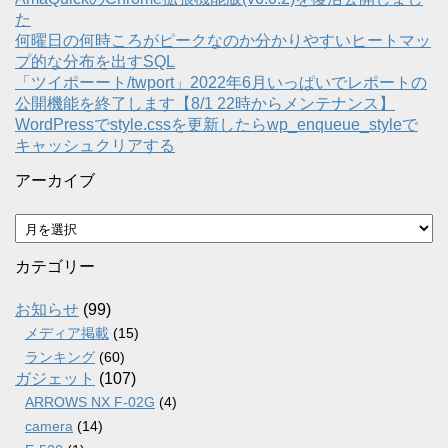
た
何曜日の何時ころがピークなのか分かりやすいヒートマッ
プ的な分布を出すSQL
「ツイポーート/twport」2022年6月いっぱいでレポートの
公開機能を終了します【8/1 22時からメンテナンス】
WordPressでstyle.cssを更新したらwp_enqueue_styleで
キャッシュクリアする
アーカイブ
ア
ー
カ
カテゴリー
イ
ブ
お知らせ
(99)
メディア掲載
(15)
ランキング
(60)
ガジェット
(107)
ARROWS NX F-02G
(4)
camera
(14)