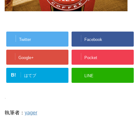
Twitter
Facebook
Google+
Pocket
B!
はてブ
LINE
-
執筆者：
yager