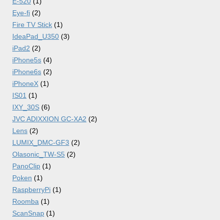
E-520
(1)
Eye-fi
(2)
Fire TV Stick
(1)
IdeaPad_U350
(3)
iPad2
(2)
iPhone5s
(4)
iPhone6s
(2)
iPhoneX
(1)
IS01
(1)
IXY_30S
(6)
JVC ADIXXION GC-XA2
(2)
Lens
(2)
LUMIX_DMC-GF3
(2)
Olasonic_TW-S5
(2)
PanoClip
(1)
Poken
(1)
RaspberryPi
(1)
Roomba
(1)
ScanSnap
(1)