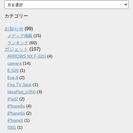
ア
ー
カ
カテゴリー
イ
ブ
お知らせ
(99)
メディア掲載
(15)
ランキング
(60)
ガジェット
(107)
ARROWS NX F-02G
(4)
camera
(14)
E-520
(1)
Eye-fi
(2)
Fire TV Stick
(1)
IdeaPad_U350
(3)
iPad2
(2)
iPhone5s
(4)
iPhone6s
(2)
iPhoneX
(1)
IS01
(1)