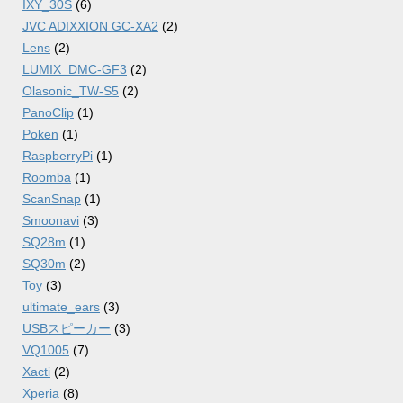
IXY_30S
(6)
JVC ADIXXION GC-XA2
(2)
Lens
(2)
LUMIX_DMC-GF3
(2)
Olasonic_TW-S5
(2)
PanoClip
(1)
Poken
(1)
RaspberryPi
(1)
Roomba
(1)
ScanSnap
(1)
Smoonavi
(3)
SQ28m
(1)
SQ30m
(2)
Toy
(3)
ultimate_ears
(3)
USBスピーカー
(3)
VQ1005
(7)
Xacti
(2)
Xperia
(8)