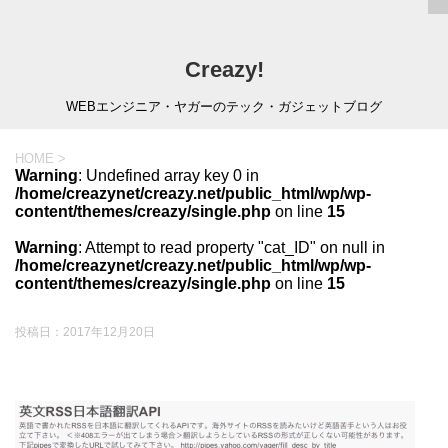
Creazy!
WEBエンジニア・ヤガーのテック・ガジェットブログ
HOME
>
Warning
: Undefined array key 0 in
/home/creazynet/creazy.net/public_html/wp/wp-
content/themes/creazy/single.php
on line
15
Warning
: Attempt to read property "cat_ID" on null in
/home/creazynet/creazy.net/public_html/wp/wp-
content/themes/creazy/single.php
on line
15
投稿日：
2017年12月20日