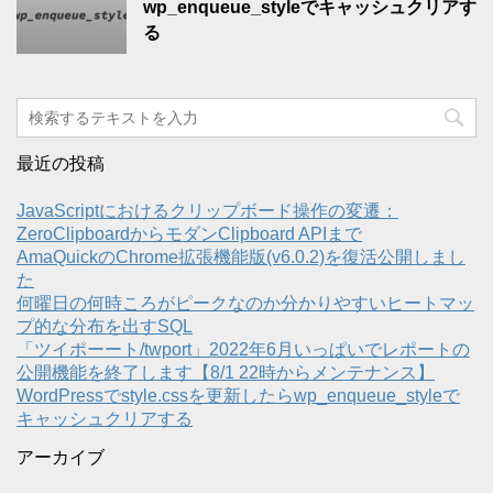
wp_enqueue_styleでキャッシュクリアす
る
最近の投稿
JavaScriptにおけるクリップボード操作の変遷：
ZeroClipboardからモダンClipboard APIまで
AmaQuickのChrome拡張機能版(v6.0.2)を復活公開しまし
た
何曜日の何時ころがピークなのか分かりやすいヒートマッ
プ的な分布を出すSQL
「ツイポーート/twport」2022年6月いっぱいでレポートの
公開機能を終了します【8/1 22時からメンテナンス】
WordPressでstyle.cssを更新したらwp_enqueue_styleで
キャッシュクリアする
アーカイブ