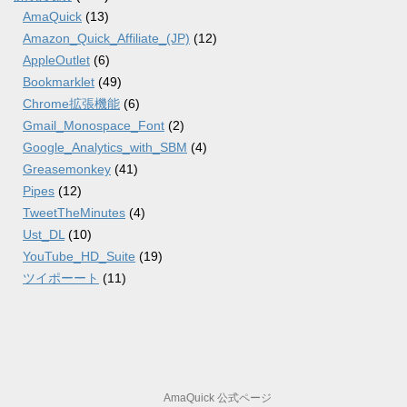
AmaQuick
(13)
Amazon_Quick_Affiliate_(JP)
(12)
AppleOutlet
(6)
Bookmarklet
(49)
Chrome拡張機能
(6)
Gmail_Monospace_Font
(2)
Google_Analytics_with_SBM
(4)
Greasemonkey
(41)
Pipes
(12)
TweetTheMinutes
(4)
Ust_DL
(10)
YouTube_HD_Suite
(19)
ツイポーート
(11)
AmaQuick 公式ページ