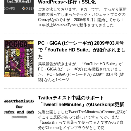
WordPressへ移行＋SSL化
ご無沙汰しております、ヤガーです。 すっかり更新
頻度の減ってしまったテック・ガジェットブログの
Creazy!なのですが、2006年５月に開始してから１
０年以上MovableTypeで動作させてきました …
PC・GIGA (ピーシーギガ) 2009年03月号
で「YouTube HD Suite」が紹介されまし
た
掲載報告が続きますが、「YouTube HD Suite」が
PC・GIGA (ピーシーギガ) にも掲載されていまし
た。 PC・GIGA (ピーシーギガ) 2009年 03月号 [雑
誌] なんと1ページ …
Twitterテキスト中継のサポート
「TweetTheMinutes」のUserScript更新
先週公開しましたTweetTheMinutesのChrome拡張が
そこそこ反応があって嬉しいですｗ てか、まだ
「tsudaる」って言葉って使ってるんですかね？自
分がChromeをメインブラウザとして使 …