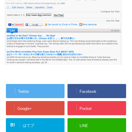
Twitter
Facebook
Google+
Pocket
B!
はてブ
LINE