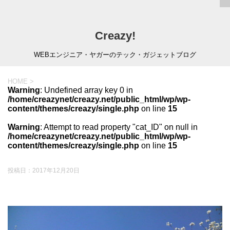
Creazy!
WEBエンジニア・ヤガーのテック・ガジェットブログ
HOME
>
Warning
: Undefined array key 0 in
/home/creazynet/creazy.net/public_html/wp/wp-
content/themes/creazy/single.php
on line
15
Warning
: Attempt to read property "cat_ID" on null in
/home/creazynet/creazy.net/public_html/wp/wp-
content/themes/creazy/single.php
on line
15
投稿日：
2017年12月20日