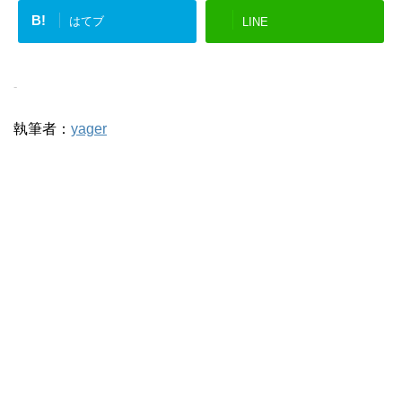
B!
はてブ
LINE
-
執筆者：
yager