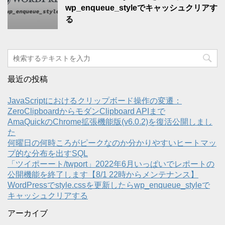
wp_enqueue_styleでキャッシュクリアす
る
最近の投稿
JavaScriptにおけるクリップボード操作の変遷：
ZeroClipboardからモダンClipboard APIまで
AmaQuickのChrome拡張機能版(v6.0.2)を復活公開しまし
た
何曜日の何時ころがピークなのか分かりやすいヒートマッ
プ的な分布を出すSQL
「ツイポーート/twport」2022年6月いっぱいでレポートの
公開機能を終了します【8/1 22時からメンテナンス】
WordPressでstyle.cssを更新したらwp_enqueue_styleで
キャッシュクリアする
アーカイブ