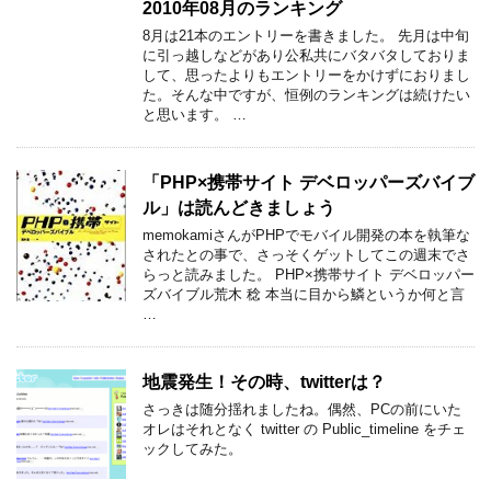
2010年08月のランキング
8月は21本のエントリーを書きました。 先月は中旬
に引っ越しなどがあり公私共にバタバタしておりま
して、思ったよりもエントリーをかけずにおりまし
た。そんな中ですが、恒例のランキングは続けたい
と思います。 …
「PHP×携帯サイト デベロッパーズバイブ
ル」は読んどきましょう
memokamiさんがPHPでモバイル開発の本を執筆な
されたとの事で、さっそくゲットしてこの週末でさ
らっと読みました。 PHP×携帯サイト デベロッパー
ズバイブル荒木 稔 本当に目から鱗というか何と言
…
地震発生！その時、twitterは？
さっきは随分揺れましたね。偶然、PCの前にいた
オレはそれとなく twitter の Public_timeline をチェ
ックしてみた。