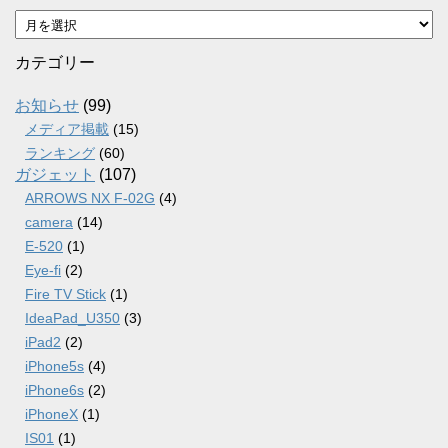
ア
ー
カ
カテゴリー
イ
ブ
お知らせ
(99)
メディア掲載
(15)
ランキング
(60)
ガジェット
(107)
ARROWS NX F-02G
(4)
camera
(14)
E-520
(1)
Eye-fi
(2)
Fire TV Stick
(1)
IdeaPad_U350
(3)
iPad2
(2)
iPhone5s
(4)
iPhone6s
(2)
iPhoneX
(1)
IS01
(1)