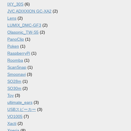
IXY_30S
(6)
JVC ADIXXION GC-XA2
(2)
Lens
(2)
LUMIX_DMC-GF3
(2)
Olasonic_TW-S5
(2)
PanoClip
(1)
Poken
(1)
RaspberryPi
(1)
Roomba
(1)
ScanSnap
(1)
Smoonavi
(3)
SQ28m
(1)
SQ30m
(2)
Toy
(3)
ultimate_ears
(3)
USBスピーカー
(3)
VQ1005
(7)
Xacti
(2)
Xperia
(8)