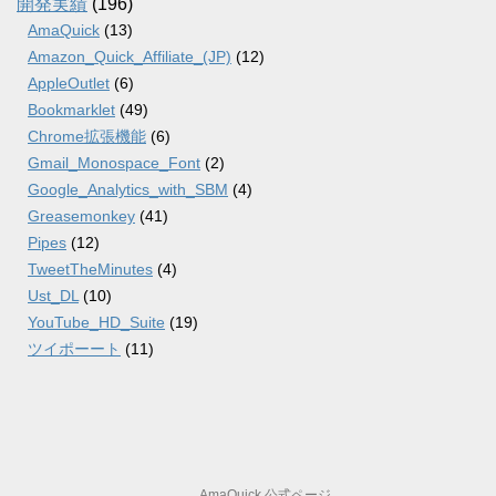
開発実績
(196)
AmaQuick
(13)
Amazon_Quick_Affiliate_(JP)
(12)
AppleOutlet
(6)
Bookmarklet
(49)
Chrome拡張機能
(6)
Gmail_Monospace_Font
(2)
Google_Analytics_with_SBM
(4)
Greasemonkey
(41)
Pipes
(12)
TweetTheMinutes
(4)
Ust_DL
(10)
YouTube_HD_Suite
(19)
ツイポーート
(11)
AmaQuick 公式ページ