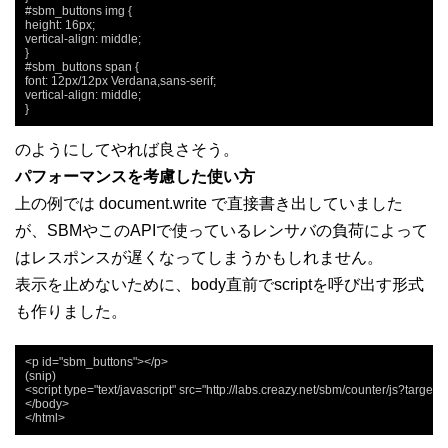
#sbm_buttons img {

height: 16px;

vertical-align: middle;

}

#sbm_buttons span {

font: 12px/12px Verdana,sans-serif;

vertical-align: middle;

}
のようにしてやれば良さそう。
パフォーマンスを考慮した使い方
上の例では document.write で直接書き出していました
が、SBMやこのAPIで使っているレンサバの負荷によって
はレスポンスが遅くなってしまうかもしれません。
表示を止めないために、body直前でscriptを呼び出す形式
も作りました。
<p id="sbm_buttons"></p>

(snip)

<script type="text/javascript" src="http://labs.creazy.net/sbm/counter/js?target
</body>

</html>