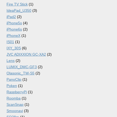
Fire TV Stick
(1)
IdeaPad_U350
(3)
iPad2
(2)
iPhone5s
(4)
iPhone6s
(2)
iPhoneX
(1)
IS01
(1)
IXY_30S
(6)
JVC ADIXXION GC-XA2
(2)
Lens
(2)
LUMIX_DMC-GF3
(2)
Olasonic_TW-S5
(2)
PanoClip
(1)
Poken
(1)
RaspberryPi
(1)
Roomba
(1)
ScanSnap
(1)
Smoonavi
(3)