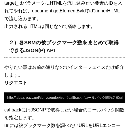
target_idパラメータにHTMLを流し込みたい要素のIDを入
れてやれば、document.getElementById'(‘id’).innerHTML
で流し込みます。
出力されるHTMLは同じなので省略します。
２）各SBMの被ブックマーク数をまとめて取得
できるJSON(P) API
やりたい事は名前の通りなのでインターフェイスだけ紹介
します。
リクエスト
http://labs.creazy.net/sbm/counter/json?callback={コールバック関数名}&url={
callbackにはJSONPで取得したい場合のコールバック関数
を指定します。
urlには被ブックマーク数を調べたいURLをURLエンコー