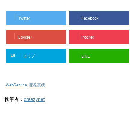
Twitter
Facebook
Google+
Pocket
B!
はてブ
LINE
-
WebService
,
開発実績
執筆者：
creazynet