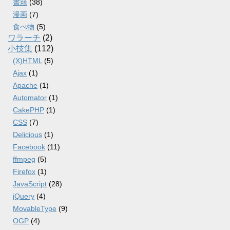
書籍
(38)
漫画
(7)
食べ物
(5)
ワラーチ
(2)
小技集
(112)
(X)HTML
(5)
Ajax
(1)
Apache
(1)
Automator
(1)
CakePHP
(1)
CSS
(7)
Delicious
(1)
Facebook
(11)
ffmpeg
(5)
Firefox
(1)
JavaScript
(28)
jQuery
(4)
MovableType
(9)
OGP
(4)