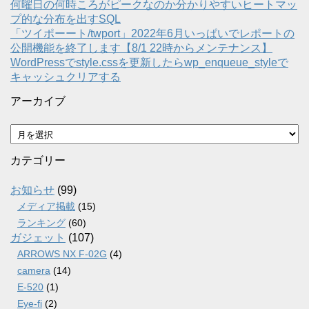
何曜日の何時ころがピークなのか分かりやすいヒートマッ
プ的な分布を出すSQL
「ツイポーート/twport」2022年6月いっぱいでレポートの
公開機能を終了します【8/1 22時からメンテナンス】
WordPressでstyle.cssを更新したらwp_enqueue_styleで
キャッシュクリアする
アーカイブ
ア
ー
カ
カテゴリー
イ
ブ
お知らせ
(99)
メディア掲載
(15)
ランキング
(60)
ガジェット
(107)
ARROWS NX F-02G
(4)
camera
(14)
E-520
(1)
Eye-fi
(2)