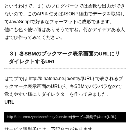
というわけで、１）のブログパーツでは柔軟な出力ができ
ないので、このAPIを使えばJSONP経由でデータを取得し
てJavaScriptで好きなフォーマットに成形できます。
他にも色々使い道はありそうですね。何かアイデアある人
はでひ作ってみてください。
３）各SBMのブックマーク表示画面のURLにリ
ダイレクトするURL
はてブでは http://b.hatena.ne.jp/entry/{URL} で表されるブ
ックマーク表示画面のURLが、各SBMでバラバラなので
覚えやすい様にリダイレクターを作ってみました。
URL
http://labs.creazy.net/sbm/
entry
?service=
{サービス識別子}
&url=
{URL}
サービス識別子には、下記８つがあります。