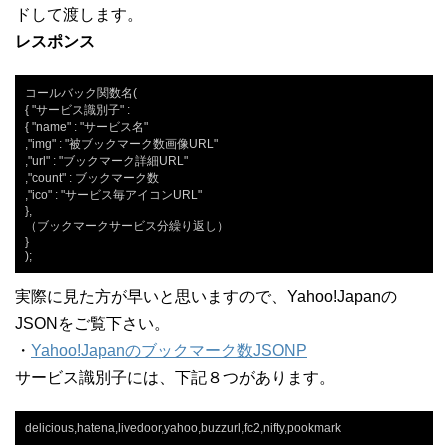
ドして渡します。
レスポンス
コールバック関数名(

{ "サービス識別子" :

{ "name" : "サービス名"

,"img" : "被ブックマーク数画像URL"

,"url" : "ブックマーク詳細URL"

,"count" : ブックマーク数

,"ico" : "サービス毎アイコンURL"

},

（ブックマークサービス分繰り返し）

}

);
実際に見た方が早いと思いますので、Yahoo!Japanの
JSONをご覧下さい。
・
Yahoo!Japanのブックマーク数JSONP
サービス識別子には、下記８つがあります。
delicious,hatena,livedoor,yahoo,buzzurl,fc2,nifty,pookmark