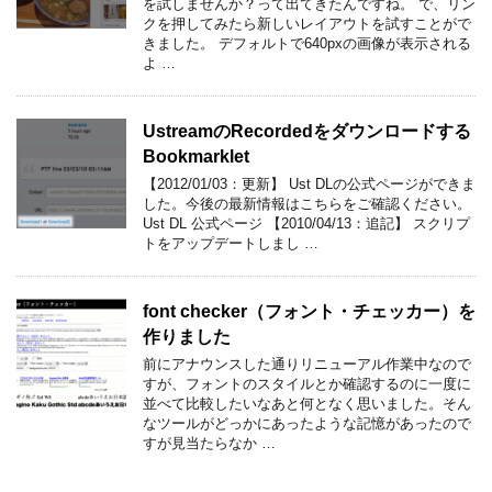
を試しませんか？って出てきたんですね。 で、リン
クを押してみたら新しいレイアウトを試すことがで
きました。 デフォルトで640pxの画像が表示される
よ …
UstreamのRecordedをダウンロードする
Bookmarklet
【2012/01/03：更新】 Ust DLの公式ページができま
した。今後の最新情報はこちらをご確認ください。
Ust DL 公式ページ 【2010/04/13：追記】 スクリプ
トをアップデートしまし …
font checker（フォント・チェッカー）を
作りました
前にアナウンスした通りリニューアル作業中なので
すが、フォントのスタイルとか確認するのに一度に
並べて比較したいなあと何となく思いました。そん
なツールがどっかにあったような記憶があったので
すが見当たらなか …