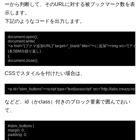
ーから判断して、そのURLに対する被ブックマーク数を表
示します。
下記のようなコードを出力します。
document.open();

document.write(

'<a href="{ブクマ追加URL}" target="_blank" title="〜に追加"><img src="{アイコ
(各SBM分繰り返し)

);

document.close();
CSSでスタイルを付けたい場合は、
<p id="sbm_buttons"><script type="text/javascript" src="http://labs.creazy.net/
などど、id（かclass）付きのブロック要素で囲んでおい
て、
#sbm_buttons {

margin: 0;

padding: 0;

}
