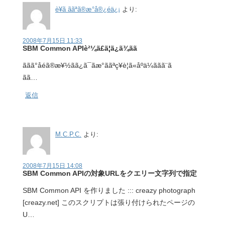
è¥ã ããªã®æ°å®¿éä¿¡
より:
2008年7月15日 11:33
SBM Common APIè²¼ã£ã¦ã¿ã¾ãã
ãã­ã°åéã®æ¥½ãã¿ã¯ãæ°ããªç¥è¦ã«åºä¼ããã¨ã
ãã…
返信
M.C.P.C.
より:
2008年7月15日 14:08
SBM Common APIの対象URLをクエリー文字列で指定
SBM Common API を作りました ::: creazy photograph
[creazy.net] このスクリプトは張り付けられたページの
U…