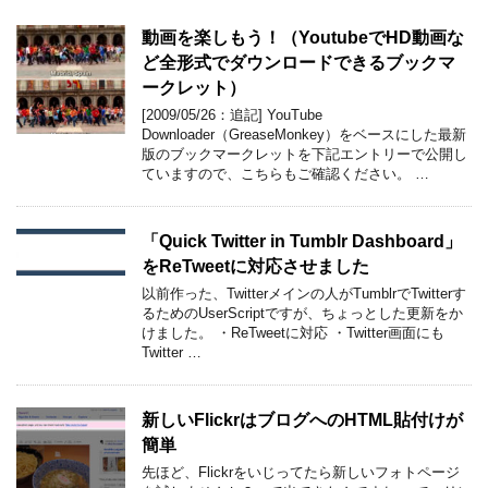
動画を楽しもう！（YoutubeでHD動画な
ど全形式でダウンロードできるブックマ
ークレット）
[2009/05/26：追記] YouTube
Downloader（GreaseMonkey）をベースにした最新
版のブックマークレットを下記エントリーで公開し
ていますので、こちらもご確認ください。 …
「Quick Twitter in Tumblr Dashboard」
をReTweetに対応させました
以前作った、Twitterメインの人がTumblrでTwitterす
るためのUserScriptですが、ちょっとした更新をか
けました。 ・ReTweetに対応 ・Twitter画面にも
Twitter …
新しいFlickrはブログへのHTML貼付けが
簡単
先ほど、Flickrをいじってたら新しいフォトページ