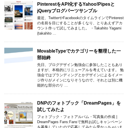
PinterestをAPI化するYahoo!Pipesと
jQueryブログパーツサンプル
最近、TwitterやFacebookのタイムラインでPinterest
の名前を目にすることが多くなり、とりあえずアカ
ウント作って試してみました。 ・Takahito Yagami
(takahito …
MovableTypeでカテゴリーを整理した一
部始終
先日、ブログデザイン勉強会に参加したこともあり
ますが、本格的にリニューアルを考えています。 勉
強会ではブランディングとかデザインによるイメー
ジ作りがメインになりそうなので、それとは別に機
能的な部分のリ …
DNPのフォトブック「DreamPages」を
試してみたよ
フォトブック・フォトアルバム・写真集の作成 |
DreamPages Fans:Fansで無料お試しキャンペーン
を募集していたので応募してみたら受かっちゃいま