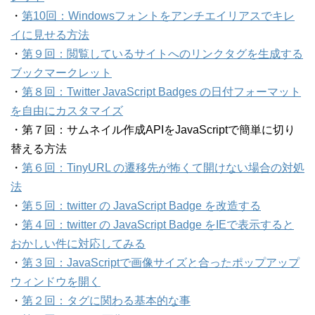
・
第10回：Windowsフォントをアンチエイリアスでキレ
イに見せる方法
・
第９回：閲覧しているサイトへのリンクタグを生成する
ブックマークレット
・
第８回：Twitter JavaScript Badges の日付フォーマット
を自由にカスタマイズ
・第７回：サムネイル作成APIをJavaScriptで簡単に切り
替える方法
・
第６回：TinyURL の遷移先が怖くて開けない場合の対処
法
・
第５回：twitter の JavaScript Badge を改造する
・
第４回：twitter の JavaScript Badge をIEで表示すると
おかしい件に対応してみる
・
第３回：JavaScriptで画像サイズと合ったポップアップ
ウィンドウを開く
・
第２回：
タグに関わる基本的な事