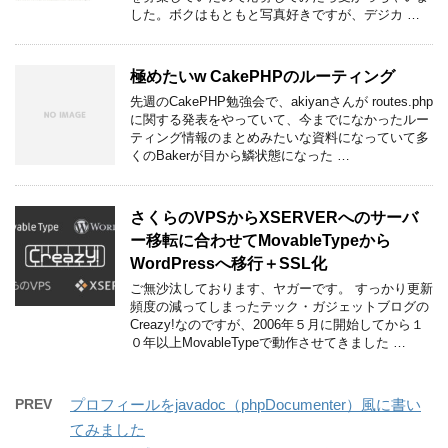
した。ボクはもともと写真好きですが、デジカ …
極めたいw CakePHPのルーティング
先週のCakePHP勉強会で、akiyanさんが routes.php
に関する発表をやっていて、今までになかったルー
ティング情報のまとめみたいな資料になっていて多
くのBakerが目から鱗状態になった …
さくらのVPSからXSERVERへのサーバ
ー移転に合わせてMovableTypeから
WordPressへ移行＋SSL化
ご無沙汰しております、ヤガーです。 すっかり更新
頻度の減ってしまったテック・ガジェットブログの
Creazy!なのですが、2006年５月に開始してから１
０年以上MovableTypeで動作させてきました …
PREV
プロフィールをjavadoc（phpDocumenter）風に書い
てみました