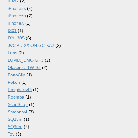
iPad2
(2)
iPhone5s
(4)
iPhone6s
(2)
iPhoneX
(1)
IS01
(1)
IXY_30S
(6)
JVC ADIXXION GC-XA2
(2)
Lens
(2)
LUMIX_DMC-GF3
(2)
Olasonic_TW-S5
(2)
PanoClip
(1)
Poken
(1)
RaspberryPi
(1)
Roomba
(1)
ScanSnap
(1)
Smoonavi
(3)
SQ28m
(1)
SQ30m
(2)
Toy
(3)