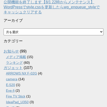
公開機能を終了します【8/1 22時からメンテナンス】
WordPressでstyle.cssを更新したらwp_enqueue_styleで
キャッシュクリアする
アーカイブ
ア
ー
カ
カテゴリー
イ
ブ
お知らせ
(99)
メディア掲載
(15)
ランキング
(60)
ガジェット
(107)
ARROWS NX F-02G
(4)
camera
(14)
E-520
(1)
Eye-fi
(2)
Fire TV Stick
(1)
IdeaPad_U350
(3)