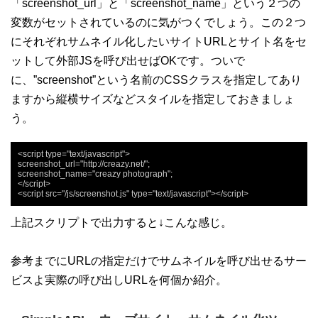
「screenshot_url」と「screenshot_name」という２つの
変数がセットされているのに気がつくでしょう。この２つ
にそれぞれサムネイル化したいサイトURLとサイト名をセ
ットして外部JSを呼び出せばOKです。ついで
に、”screenshot”という名前のCSSクラスを指定してあり
ますから縦横サイズなどスタイルを指定しておきましょ
う。
<script type="text/javascript">

screenshot_url="http://creazy.net/";

screenshot_name="creazy photograph";

</script>

<script src="/js/screenshot.js" type="text/javascript"></script>
上記スクリプトで出力すると↓こんな感じ。
参考までにURLの指定だけでサムネイルを呼び出せるサー
ビスよ実際の呼び出しURLを何個か紹介。