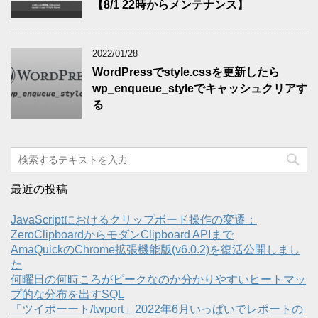
【8/1 22時からメンテナンス】
2022/01/28
WordPressでstyle.cssを更新したら
wp_enqueue_styleでキャッシュクリアす
る
最近の投稿
JavaScriptにおけるクリップボード操作の変遷：
ZeroClipboardからモダンClipboard APIまで
AmaQuickのChrome拡張機能版(v6.0.2)を復活公開しまし
た
何曜日の何時ころがピークなのか分かりやすいヒートマッ
プ的な分布を出すSQL
「ツイポーート/twport」2022年6月いっぱいでレポートの