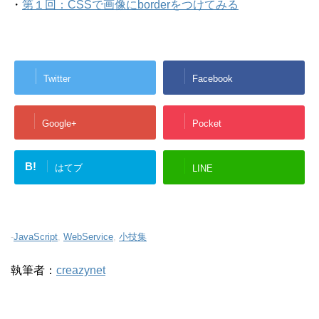
・
第１回：CSSで画像にborderをつけてみる
Twitter
Facebook
Google+
Pocket
B!
はてブ
LINE
-
JavaScript
,
WebService
,
小技集
執筆者：
creazynet