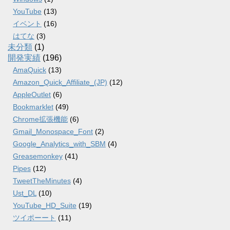
YouTube
(13)
イベント
(16)
はてな
(3)
未分類
(1)
開発実績
(196)
AmaQuick
(13)
Amazon_Quick_Affiliate_(JP)
(12)
AppleOutlet
(6)
Bookmarklet
(49)
Chrome拡張機能
(6)
Gmail_Monospace_Font
(2)
Google_Analytics_with_SBM
(4)
Greasemonkey
(41)
Pipes
(12)
TweetTheMinutes
(4)
Ust_DL
(10)
YouTube_HD_Suite
(19)
ツイポーート
(11)