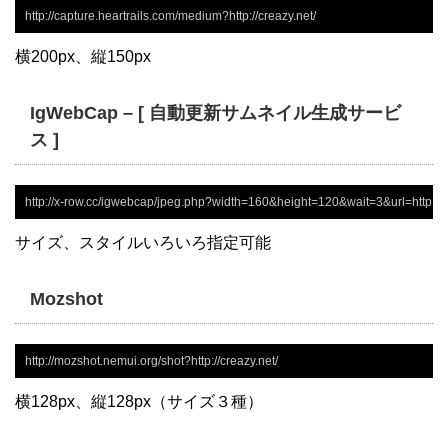
http://capture.heartrails.com/medium?http://creazy.net/
横200px、縦150px
IgWebCap – [ 自動更新サムネイル生成サービ
ス ]
http://x-row.cc/igwebcap/jpeg.php?width=160&height=120&wait=3&url=http://li
サイズ、スタイルいろいろ指定可能
Mozshot
http://mozshot.nemui.org/shot?http://creazy.net/
横128px、縦128px（サイズ３種）