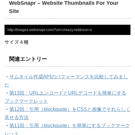
WebSnapr – Website Thumbnails For Your
Site
http://images.websnapr.com/?url=creazy.net&size=s
サイズ４種
関連エントリー
・
サムネイル作成APIのパフォーマンスを比較してみまし
た
・
第13回：URLエンコードとURLデコードを簡単にする
ブックマークレット
・
第12回：引用（blockquote）をCSSと画像でそれらしく
見せる方法
・
第11回：引用（blockquote）を簡単にするブックマーク
レット