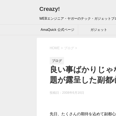
Creazy!
WEBエンジニア・ヤガーのテック・ガジェットブ
AmaQuick 公式ページ
ガジェット
HOME
>
ブログ
>
ブログ
良い事ばかりじゃ
題が露呈した副都
投稿日：
2008年6月16日
先日、たくさんの期待を込めて副都心