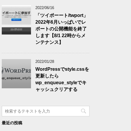
2022/06/16
「ツイポーート/twport」
2022年6月いっぱいでレ
ポートの公開機能を終了
します【8/1 22時からメ
ンテナンス】
2022/01/28
WordPressでstyle.cssを
更新したら
wp_enqueue_styleでキ
ャッシュクリアする
最近の投稿