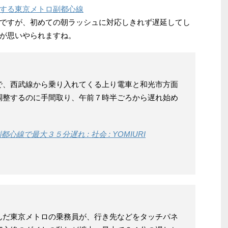
する東京メトロ副都心線
ですが、初めての朝ラッシュに対応しきれず遅延してし
が思いやられますね。
で、西武線から乗り入れてくる上り電車と和光市方面
調整するのに手間取り、午前７時半ごろから遅れ始め
線で最大３５分遅れ : 社会 : YOMIURI
んだ東京メトロの乗務員が、行き先などをタッチパネ