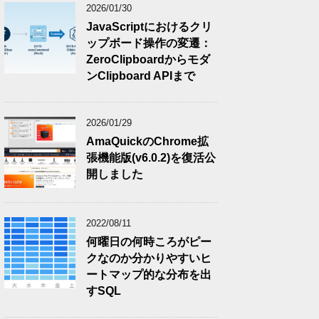
2026/01/30
JavaScriptにおけるクリ
ップボード操作の変遷：
ZeroClipboardからモダ
ンClipboard APIまで
2026/01/29
AmaQuickのChrome拡
張機能版(v6.0.2)を復活公
開しました
2022/08/11
何曜日の何時ころがピー
クなのか分かりやすいヒ
ートマップ的な分布を出
すSQL