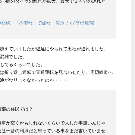
都心線のダイヤの乱れが拡大。最大で３４分の遅れと
線、「不慣れ」で遅れ – 毎日ｊｐ(毎日新聞)
越えていましたが遅延にやられて出社が遅れました。
混雑でした。
もでるくらいでした。
は折り返し運転で直通運転を見合わせたり、周辺鉄道へ
通がウリじゃなかったのか・・・。
西部の住民では？
電車が空くかもしれないくらいで大した事無いんじゃ
実は一番の利点だと思っている事をまだ書いていませ