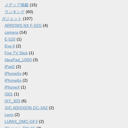
メディア掲載
(15)
ランキング
(60)
ガジェット
(107)
ARROWS NX F-02G
(4)
camera
(14)
E-520
(1)
Eye-fi
(2)
Fire TV Stick
(1)
IdeaPad_U350
(3)
iPad2
(2)
iPhone5s
(4)
iPhone6s
(2)
iPhoneX
(1)
IS01
(1)
IXY_30S
(6)
JVC ADIXXION GC-XA2
(2)
Lens
(2)
LUMIX_DMC-GF3
(2)