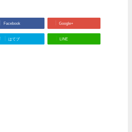
Facebook
Google+
!
はてブ
LINE