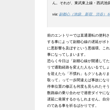
ん。それが、東武東上線・西武池
via:
副都心（池袋、新宿、渋谷）を縦断する
前のエントリーでは直通運転の便利さ
する事によって副都心線の遅延がボト
に悪影響を及ぼすという悪循環。これ
事になってしまいます。
恐らく今日は「副都心線が開通してた
リで通勤経路を変えた人もいるでしょ
を迎えたら「不慣れ」もクソもありま
取って」って一歩間違えば事故になり
停車位置の修正も何度も見られたそう
数路線の乗り合わせで過密ダイヤにな
遅延に発展するかもしれません。自分
のである事を祈るばかりです。