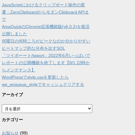
JavaScriptにおけるクリップボード操作の変
遷：ZeroClipboardからモダンClipboard APIま
で
AmaQuickのChrome拡張機能版(v6.0.2)を復活
公開しました
何曜日の何時ころがピークなのか分かりやすい
ヒートマップ的な分布を出すSQL
「ツイポーート/twport」2022年6月いっぱいで
レポートの公開機能を終了します【8/1 22時か
らメンテナンス】
WordPressでstyle.cssを更新したら
wp_enqueue_styleでキャッシュクリアする
アーカイブ
ア
ー
カ
カテゴリー
イ
ブ
お知らせ
(99)