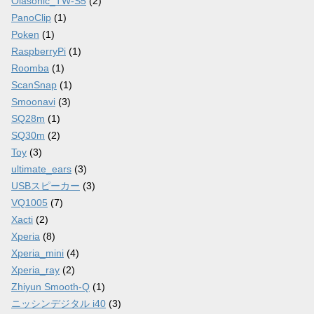
Olasonic_TW-S5
(2)
PanoClip
(1)
Poken
(1)
RaspberryPi
(1)
Roomba
(1)
ScanSnap
(1)
Smoonavi
(3)
SQ28m
(1)
SQ30m
(2)
Toy
(3)
ultimate_ears
(3)
USBスピーカー
(3)
VQ1005
(7)
Xacti
(2)
Xperia
(8)
Xperia_mini
(4)
Xperia_ray
(2)
Zhiyun Smooth-Q
(1)
ニッシンデジタル i40
(3)