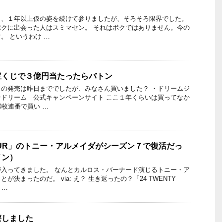
り、１年以上仮の姿を続けて参りましたが、そろそろ限界でした。
クに出会った人はスミマセン。 それはボクではありません。今の
。 というわけ …
宝くじで３億円当たったらバトン
の発売は昨日まででしたが、みなさん買いました？ ・ドリームジ
ドリーム 公式キャンペーンサイト ここ１年くらいは買ってなか
0枚連番で買い …
 FOUR」のトニー・アルメイダがシーズン７で復活だっ
メン）
入ってきました。 なんとカルロス・バーナード演じるトニー・ア
決まったのだ。 via: え？ 生き返ったの？「24 TWENTY
 …
療しました