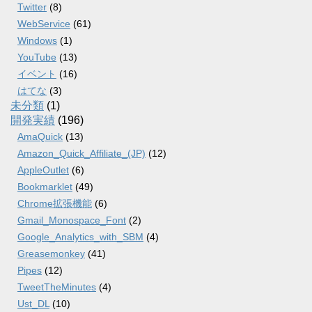
Twitter
(8)
WebService
(61)
Windows
(1)
YouTube
(13)
イベント
(16)
はてな
(3)
未分類
(1)
開発実績
(196)
AmaQuick
(13)
Amazon_Quick_Affiliate_(JP)
(12)
AppleOutlet
(6)
Bookmarklet
(49)
Chrome拡張機能
(6)
Gmail_Monospace_Font
(2)
Google_Analytics_with_SBM
(4)
Greasemonkey
(41)
Pipes
(12)
TweetTheMinutes
(4)
Ust_DL
(10)