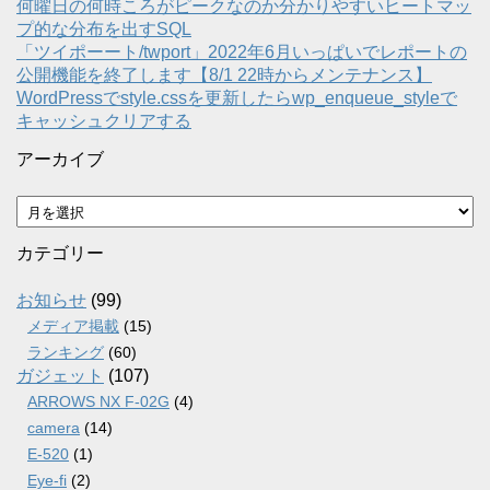
何曜日の何時ころがピークなのか分かりやすいヒートマッ
プ的な分布を出すSQL
「ツイポーート/twport」2022年6月いっぱいでレポートの
公開機能を終了します【8/1 22時からメンテナンス】
WordPressでstyle.cssを更新したらwp_enqueue_styleで
キャッシュクリアする
アーカイブ
ア
ー
カ
カテゴリー
イ
ブ
お知らせ
(99)
メディア掲載
(15)
ランキング
(60)
ガジェット
(107)
ARROWS NX F-02G
(4)
camera
(14)
E-520
(1)
Eye-fi
(2)