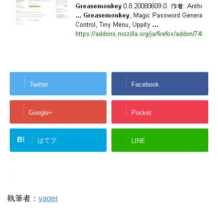
Twitter
Facebook
Google+
Pocket
B!
はてブ
LINE
-
執筆者：
yager