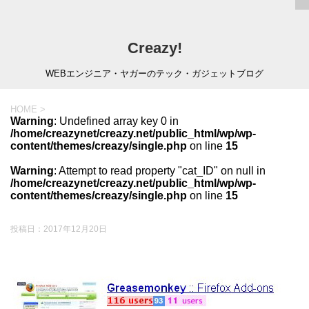
Creazy!
WEBエンジニア・ヤガーのテック・ガジェットブログ
HOME
>
Warning
: Undefined array key 0 in
/home/creazynet/creazy.net/public_html/wp/wp-
content/themes/creazy/single.php
on line
15
Warning
: Attempt to read property "cat_ID" on null in
/home/creazynet/creazy.net/public_html/wp/wp-
content/themes/creazy/single.php
on line
15
投稿日：
2017年12月20日