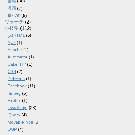
書籍
(38)
漫画
(7)
食べ物
(5)
ワラーチ
(2)
小技集
(112)
(X)HTML
(5)
Ajax
(1)
Apache
(1)
Automator
(1)
CakePHP
(1)
CSS
(7)
Delicious
(1)
Facebook
(11)
ffmpeg
(5)
Firefox
(1)
JavaScript
(28)
jQuery
(4)
MovableType
(9)
OGP
(4)