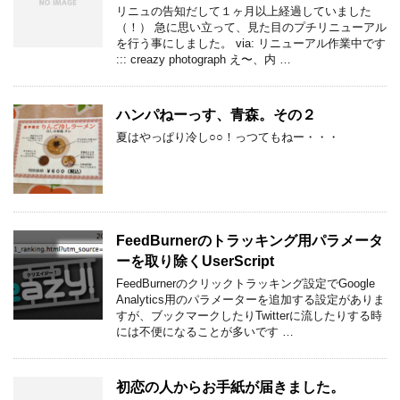
リニュの告知だして１ヶ月以上経過していました
（！） 急に思い立って、見た目のプチリニューアル
を行う事にしました。 via: リニューアル作業中です
::: creazy photograph え〜、内 …
ハンパねーっす、青森。その２
夏はやっぱり冷し○○！っつてもねー・・・
FeedBurnerのトラッキング用パラメータ
ーを取り除くUserScript
FeedBurnerのクリックトラッキング設定でGoogle
Analytics用のパラメーターを追加する設定がありま
すが、ブックマークしたりTwitterに流したりする時
には不便になることが多いです …
初恋の人からお手紙が届きました。