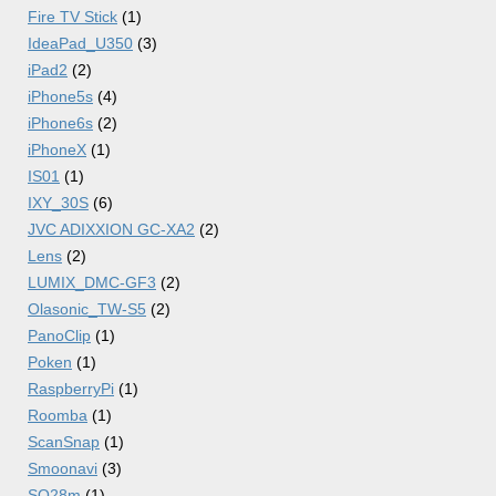
Fire TV Stick
(1)
IdeaPad_U350
(3)
iPad2
(2)
iPhone5s
(4)
iPhone6s
(2)
iPhoneX
(1)
IS01
(1)
IXY_30S
(6)
JVC ADIXXION GC-XA2
(2)
Lens
(2)
LUMIX_DMC-GF3
(2)
Olasonic_TW-S5
(2)
PanoClip
(1)
Poken
(1)
RaspberryPi
(1)
Roomba
(1)
ScanSnap
(1)
Smoonavi
(3)
SQ28m
(1)