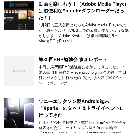
動画を楽しもう！（Adobe Media Player
は超便利なYoutubeダウンローダーだっ
た！）
4月9日に正式公開となったAdobe Media Playerです
が、思ったよりもWEB上での反響が少ないような気
がします。 Adobe Systemsは米国時間4月9日、
MacとPCでFlashベー …
第35回PHP勉強会 参加レポート
本日、第35回PHP勉強会に参加してきました。 ・
第35回PHP勉強会 – events.php.gr.jp その後、世田
谷にバスケしに行ったのでかなりの強行軍で今ヘト
ヘトです。 レポート …
ソニーエリクソン製Android端末
「Xperia」のタッチ＆トライイベントに
行ってきた
ちょうど今日の日中に正式にDocomoからの発売が
発表されたソニーエリクソン製のAndroid端末