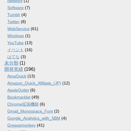
Network
(1)
Software
(7)
Tumblr
(4)
Twitter
(8)
WebService
(61)
Windows
(1)
YouTube
(13)
イベント
(16)
はてな
(3)
未分類
(1)
開発実績
(196)
AmaQuick
(13)
Amazon_Quick_Affiliate_(JP)
(12)
AppleOutlet
(6)
Bookmarklet
(49)
Chrome拡張機能
(6)
Gmail_Monospace_Font
(2)
Google_Analytics_with_SBM
(4)
Greasemonkey
(41)