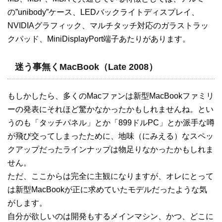
の”unibody”ケース、LEDバックライトディスプレイ、
NVIDIAグラフィック、マルチタッチ対応のガラストラッ
クパッド、MiniDisplayPort端子あたりがあります。
迷う事無くMacBook（Late 2008）
もしかしたら、多くのMacファンは新型MacBookファミリ
ーの発表にそれほど驚かなかったかもしれませんね。とい
うのも「タッチパネル」とか「899ドルPC」とか派手な噂
が飛び交ってしまったために、地味（にみえる）なスペッ
クアップだったラインナップは物足りなかったかもしれま
せん。
ただ、ここからは完全に主観になりますが、オレにとって
は新型MacBookが正に求めていたモデルだったような気
がします。
自分が欲しいのは開発もするメインマシン、かつ、どこに