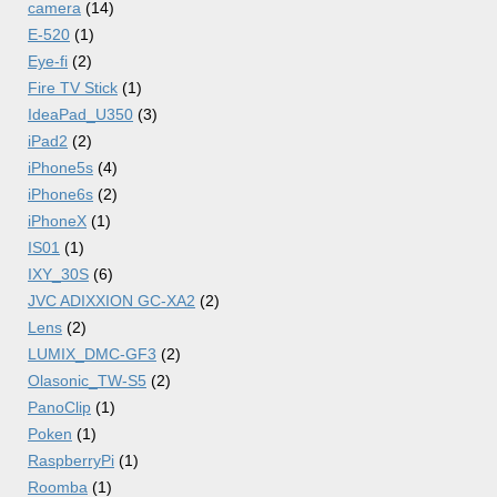
camera
(14)
E-520
(1)
Eye-fi
(2)
Fire TV Stick
(1)
IdeaPad_U350
(3)
iPad2
(2)
iPhone5s
(4)
iPhone6s
(2)
iPhoneX
(1)
IS01
(1)
IXY_30S
(6)
JVC ADIXXION GC-XA2
(2)
Lens
(2)
LUMIX_DMC-GF3
(2)
Olasonic_TW-S5
(2)
PanoClip
(1)
Poken
(1)
RaspberryPi
(1)
Roomba
(1)