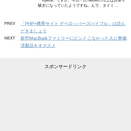
「Xperia」ですが、今日一日TwitterのTL上はお祭り
騒ぎになっていたようですね。んで、タイミ …
PREV
「PHP×携帯サイト デベロッパーズバイブル」は読ん
どきましょう
NEXT
新型MacBookファミリーにピンとこなかった人に整備
済製品をオススメ
スポンサードリンク