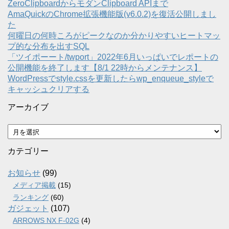
ZeroClipboardからモダンClipboard APIまで
AmaQuickのChrome拡張機能版(v6.0.2)を復活公開しまし
た
何曜日の何時ころがピークなのか分かりやすいヒートマッ
プ的な分布を出すSQL
「ツイポーート/twport」2022年6月いっぱいでレポートの
公開機能を終了します【8/1 22時からメンテナンス】
WordPressでstyle.cssを更新したらwp_enqueue_styleで
キャッシュクリアする
アーカイブ
ア
ー
カ
カテゴリー
イ
ブ
お知らせ
(99)
メディア掲載
(15)
ランキング
(60)
ガジェット
(107)
ARROWS NX F-02G
(4)