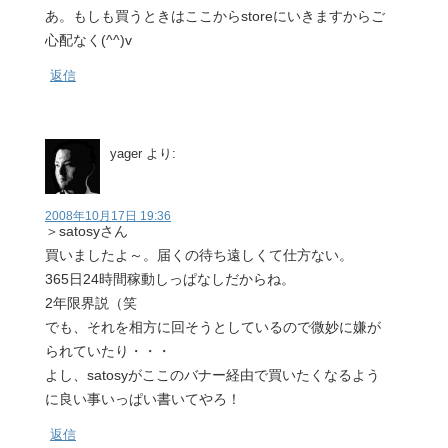
あ。もしも買うときはここからstoreにいきますからご
心配なく(^^)v
返信
yager
より:
2008年10月17日 19:36
＞satosyさん
買いましたよ～。届くの待ち遠しくて仕方ない。
365日24時間稼動しっぱなしだからね。
2年限界説（笑
でも、それを相方に回そうとしているので微妙に嫌が
られていたり・・・
よし、satosyがここのバナー経由で買いたくなるよう
に良い事いっぱい書いてやろ！
返信