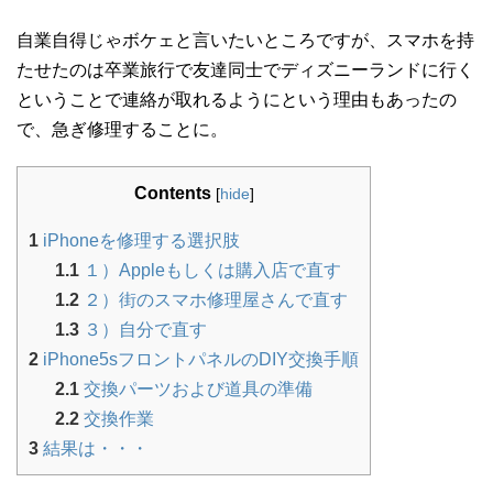
自業自得じゃボケェと言いたいところですが、スマホを持
たせたのは卒業旅行で友達同士でディズニーランドに行く
ということで連絡が取れるようにという理由もあったの
で、急ぎ修理することに。
Contents
[
hide
]
1
iPhoneを修理する選択肢
1.1
１）Appleもしくは購入店で直す
1.2
２）街のスマホ修理屋さんで直す
1.3
３）自分で直す
2
iPhone5sフロントパネルのDIY交換手順
2.1
交換パーツおよび道具の準備
2.2
交換作業
3
結果は・・・