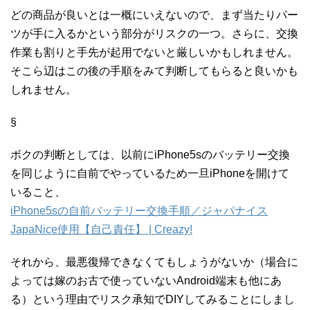
どの商品が良いとは一概にいえないので、まず当たりパー
ツが手に入るかという部分がリスクの一つ。さらに、交換
作業も割りと手先が起用でないと厳しいかもしれません。
そこら辺はこの後の手順をみて判断してもらると良いかも
しれません。
§
ボクの判断としては、以前にiPhone5sのバッテリー交換
を同じように自前でやっているため一旦iPhoneを開けて
いること、
iPhone5sの自前バッテリー交換手順／ジャパナイス
JapaNice使用【自己責任】 | Creazy!
それから、最悪復帰できなくてもしょうがないか（場合に
よっては嫁のお古で使っていないAndroid端末も他にあ
る）という理由でリスク承知でDIYしてみることにしまし