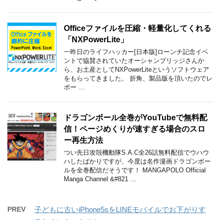
Officeファイルを圧縮・軽量化してくれる
「NXPowerLite」
一昨日のライフハッカー[日本版]ローンチ記念イベ
ントで協賛されていたオーシャンブリッジさんか
ら、お土産としてNXPowerLiteというソフトウェア
をもらってきました。 折角、製品版を頂いたのでレ
ポー …
ドラゴンボール全巻がYouTubeで無料配
信！ページめくりが速すぎる場合のスロ
ー再生方法
つい先日攻殻機動隊S.A.C全26話無料配信でウハウ
ハしたばかりですが、今度は名作漫画ドラゴンボー
ルを全巻配信だそうです！ MANGAPOLO Official
Manga Channel &#821 …
PREV
子どもに古いiPhone5sをLINEモバイルでお下がりす