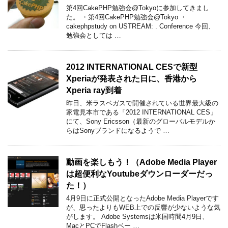
第4回CakePHP勉強会@Tokyoに参加してきまし
た。 ・第4回CakePHP勉強会@Tokyo ・
cakephpstudy on USTREAM: . Conference 今回、
勉強会としては …
2012 INTERNATIONAL CESで新型
Xperiaが発表された日に、香港から
Xperia ray到着
昨日、米ラスベガスで開催されている世界最大級の
家電見本市である「2012 INTERNATIONAL CES」
にて、Sony Ericsson（最新のグローバルモデルか
らはSonyブランドになるようで …
動画を楽しもう！（Adobe Media Player
は超便利なYoutubeダウンローダーだっ
た！）
4月9日に正式公開となったAdobe Media Playerです
が、思ったよりもWEB上での反響が少ないような気
がします。 Adobe Systemsは米国時間4月9日、
MacとPCでFlashベー …