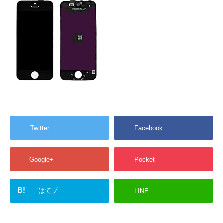
Twitter
Facebook
Google+
Pocket
B!
はてブ
LINE