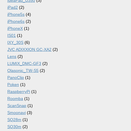
IdeaPad_U350
(3)
iPad2
(2)
iPhone5s
(4)
iPhone6s
(2)
iPhoneX
(1)
IS01
(1)
IXY_30S
(6)
JVC ADIXXION GC-XA2
(2)
Lens
(2)
LUMIX_DMC-GF3
(2)
Olasonic_TW-S5
(2)
PanoClip
(1)
Poken
(1)
RaspberryPi
(1)
Roomba
(1)
ScanSnap
(1)
Smoonavi
(3)
SQ28m
(1)
SQ30m
(2)