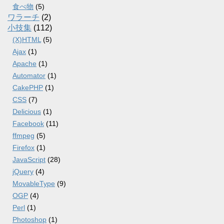
食べ物
(5)
ワラーチ
(2)
小技集
(112)
(X)HTML
(5)
Ajax
(1)
Apache
(1)
Automator
(1)
CakePHP
(1)
CSS
(7)
Delicious
(1)
Facebook
(11)
ffmpeg
(5)
Firefox
(1)
JavaScript
(28)
jQuery
(4)
MovableType
(9)
OGP
(4)
Perl
(1)
Photoshop
(1)