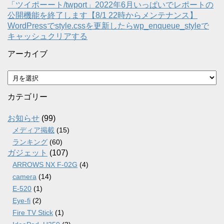
「ツイポーート/twport」2022年6月いっぱいでレポートの
公開機能を終了します【8/1 22時からメンテナンス】
WordPressでstyle.cssを更新したらwp_enqueue_styleで
キャッシュクリアする
アーカイブ
ア
ー
カ
カテゴリー
イ
ブ
お知らせ
(99)
メディア掲載
(15)
ランキング
(60)
ガジェット
(107)
ARROWS NX F-02G
(4)
camera
(14)
E-520
(1)
Eye-fi
(2)
Fire TV Stick
(1)