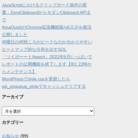
JavaScriptにおけるクリップボード操作の変
遷：ZeroClipboardからモダンClipboard APIま
で
AmaQuickのChrome拡張機能版(v6.0.2)を復活
公開しました
何曜日の何時ころがピークなのか分かりやすい
ヒートマップ的な分布を出すSQL
「ツイポーート/twport」2022年6月いっぱいで
レポートの公開機能を終了します【8/1 22時か
らメンテナンス】
WordPressでstyle.cssを更新したら
wp_enqueue_styleでキャッシュクリアする
アーカイブ
ア
ー
カ
カテゴリー
イ
ブ
お知らせ
(99)