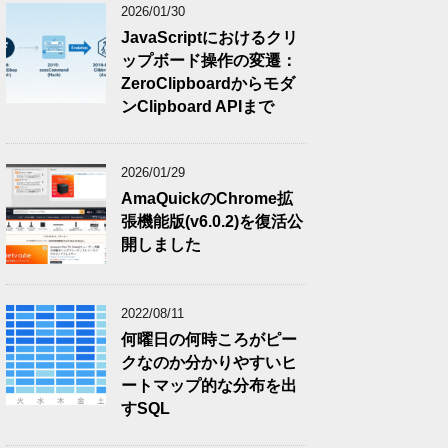
2026/01/30
JavaScriptにおけるクリ
ップボード操作の変遷：
ZeroClipboardからモダ
ンClipboard APIまで
2026/01/29
AmaQuickのChrome拡
張機能版(v6.0.2)を復活公
開しました
2022/08/11
何曜日の何時ころがピー
クなのか分かりやすいヒ
ートマップ的な分布を出
すSQL