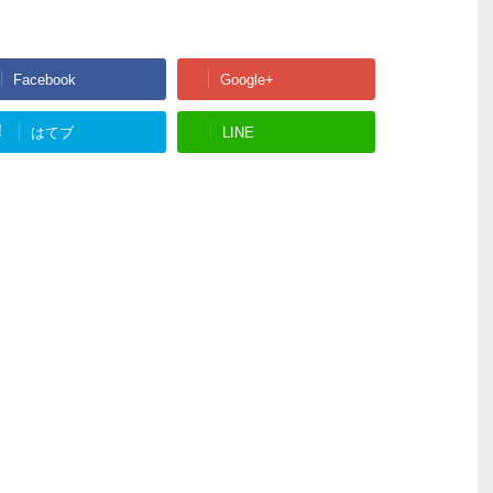
Facebook
Google+
!
はてブ
LINE