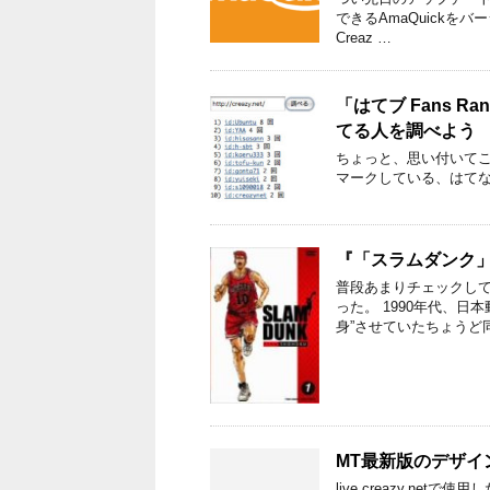
できるAmaQuickをバー
Creaz …
「はてブ Fans 
てる人を調べよう
ちょっと、思い付いてこ
マークしている、はて
『「スラムダンク
普段あまりチェックし
った。 1990年代、
身”させていたちょうど
MT最新版のデザイ
live.creazy.ne