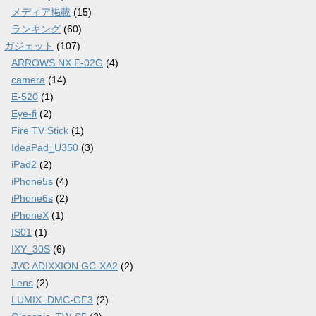
メディア掲載
(15)
ランキング
(60)
ガジェット
(107)
ARROWS NX F-02G
(4)
camera
(14)
E-520
(1)
Eye-fi
(2)
Fire TV Stick
(1)
IdeaPad_U350
(3)
iPad2
(2)
iPhone5s
(4)
iPhone6s
(2)
iPhoneX
(1)
IS01
(1)
IXY_30S
(6)
JVC ADIXXION GC-XA2
(2)
Lens
(2)
LUMIX_DMC-GF3
(2)