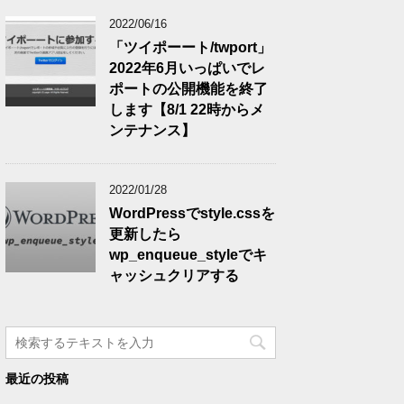
2022/06/16
「ツイポーート/twport」
2022年6月いっぱいでレ
ポートの公開機能を終了
します【8/1 22時からメ
ンテナンス】
2022/01/28
WordPressでstyle.cssを
更新したら
wp_enqueue_styleでキ
ャッシュクリアする
最近の投稿