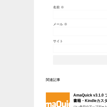
名前
※
メール
※
サイト
関連記事
AmaQuick v3
書籍・Kindleカ
つい先日のアップデート