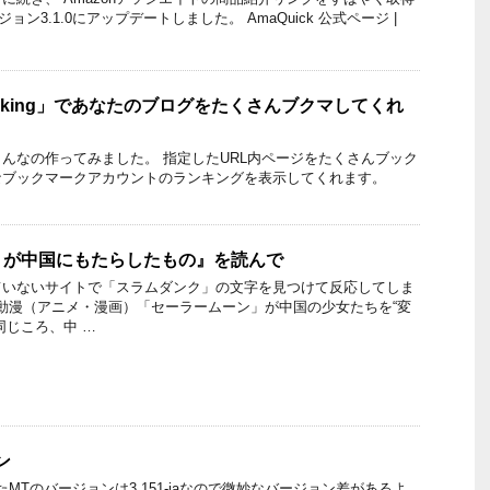
ジョン3.1.0にアップデートしました。 AmaQuick 公式ページ |
Ranking」であなたのブログをたくさんブクマしてくれ
んなの作ってみました。 指定したURL内ページをたくさんブック
なブックマークアカウントのランキングを表示してくれます。
」が中国にもたらしたもの』を読んで
ていないサイトで「スラムダンク」の文字を見つけて反応してしま
日本動漫（アニメ・漫画）「セーラームーン」が中国の少女たちを“変
同じころ、中 …
ン
tで使用したMTのバージョンは3.151-jaなので微妙なバージョン差があるよ