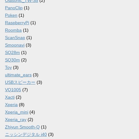
Olasonic_TW-S5
(2)
PanoClip
(1)
Poken
(1)
RaspberryPi
(1)
Roomba
(1)
ScanSnap
(1)
Smoonavi
(3)
SQ28m
(1)
SQ30m
(2)
Toy
(3)
ultimate_ears
(3)
USBスピーカー
(3)
VQ1005
(7)
Xacti
(2)
Xperia
(8)
Xperia_mini
(4)
Xperia_ray
(2)
Zhiyun Smooth-Q
(1)
ニッシンデジタル i40
(3)