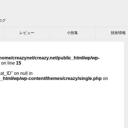
ログ
レビュー
小技集
技術情報
home/creazynet/creazy.net/public_html/wp/wp-
on line
15
cat_ID" on null in
c_html/wp/wp-content/themes/creazy/single.php
on