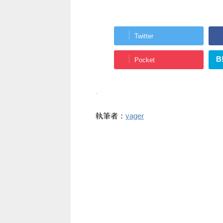
Twitter
B
Pocket
-
執筆者：
yager