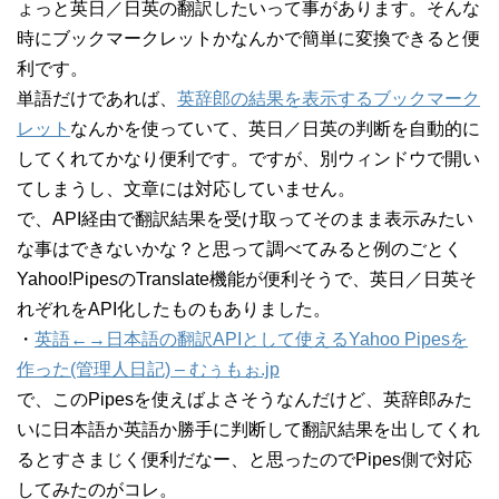
ょっと英日／日英の翻訳したいって事があります。そんな
時にブックマークレットかなんかで簡単に変換できると便
利です。
単語だけであれば、
英辞郎の結果を表示するブックマーク
レット
なんかを使っていて、英日／日英の判断を自動的に
してくれてかなり便利です。ですが、別ウィンドウで開い
てしまうし、文章には対応していません。
で、API経由で翻訳結果を受け取ってそのまま表示みたい
な事はできないかな？と思って調べてみると例のごとく
Yahoo!PipesのTranslate機能が便利そうで、英日／日英そ
れぞれをAPI化したものもありました。
・
英語←→日本語の翻訳APIとして使えるYahoo Pipesを
作った(管理人日記) – むぅもぉ.jp
で、このPipesを使えばよさそうなんだけど、英辞郎みた
いに日本語か英語か勝手に判断して翻訳結果を出してくれ
るとすさまじく便利だなー、と思ったのでPipes側で対応
してみたのがコレ。