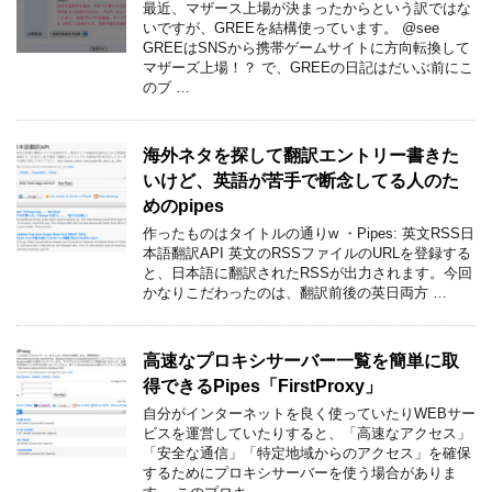
最近、マザース上場が決まったからという訳ではな
いですが、GREEを結構使っています。 @see
GREEはSNSから携帯ゲームサイトに方向転換して
マザーズ上場！？ で、GREEの日記はだいぶ前にこ
のブ …
海外ネタを探して翻訳エントリー書きた
いけど、英語が苦手で断念してる人のた
めのpipes
作ったものはタイトルの通りw ・Pipes: 英文RSS日
本語翻訳API 英文のRSSファイルのURLを登録する
と、日本語に翻訳されたRSSが出力されます。今回
かなりこだわったのは、翻訳前後の英日両方 …
高速なプロキシサーバー一覧を簡単に取
得できるPipes「FirstProxy」
自分がインターネットを良く使っていたりWEBサー
ビスを運営していたりすると、「高速なアクセス」
「安全な通信」「特定地域からのアクセス」を確保
するためにプロキシサーバーを使う場合がありま