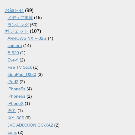
イ
ブ
お知らせ
(99)
メディア掲載
(15)
ランキング
(60)
ガジェット
(107)
ARROWS NX F-02G
(4)
camera
(14)
E-520
(1)
Eye-fi
(2)
Fire TV Stick
(1)
IdeaPad_U350
(3)
iPad2
(2)
iPhone5s
(4)
iPhone6s
(2)
iPhoneX
(1)
IS01
(1)
IXY_30S
(6)
JVC ADIXXION GC-XA2
(2)
Lens
(2)