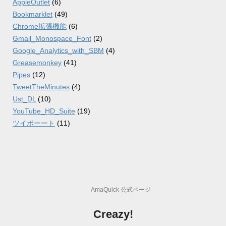
AppleOutlet
(6)
Bookmarklet
(49)
Chrome拡張機能
(6)
Gmail_Monospace_Font
(2)
Google_Analytics_with_SBM
(4)
Greasemonkey
(41)
Pipes
(12)
TweetTheMinutes
(4)
Ust_DL
(10)
YouTube_HD_Suite
(19)
ツイポーート
(11)
AmaQuick 公式ページ
Creazy!