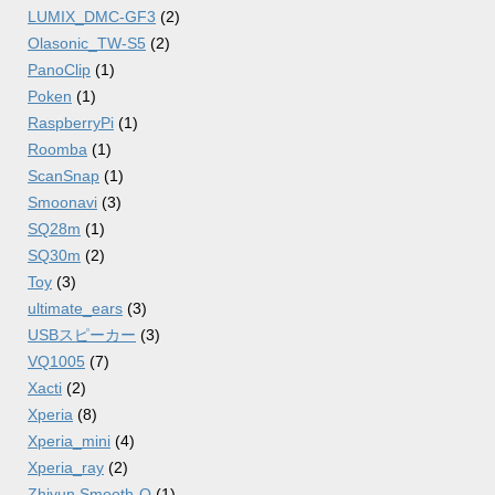
LUMIX_DMC-GF3
(2)
Olasonic_TW-S5
(2)
PanoClip
(1)
Poken
(1)
RaspberryPi
(1)
Roomba
(1)
ScanSnap
(1)
Smoonavi
(3)
SQ28m
(1)
SQ30m
(2)
Toy
(3)
ultimate_ears
(3)
USBスピーカー
(3)
VQ1005
(7)
Xacti
(2)
Xperia
(8)
Xperia_mini
(4)
Xperia_ray
(2)
Zhiyun Smooth-Q
(1)