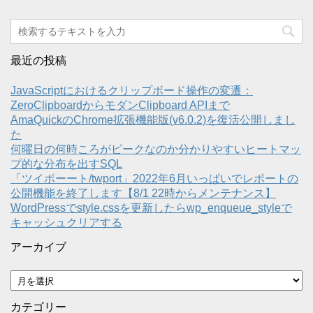
最近の投稿
JavaScriptにおけるクリップボード操作の変遷：
ZeroClipboardからモダンClipboard APIまで
AmaQuickのChrome拡張機能版(v6.0.2)を復活公開しまし
た
何曜日の何時ころがピークなのか分かりやすいヒートマッ
プ的な分布を出すSQL
「ツイポーート/twport」2022年6月いっぱいでレポートの
公開機能を終了します【8/1 22時からメンテナンス】
WordPressでstyle.cssを更新したらwp_enqueue_styleで
キャッシュクリアする
アーカイブ
ア
ー
カ
カテゴリー