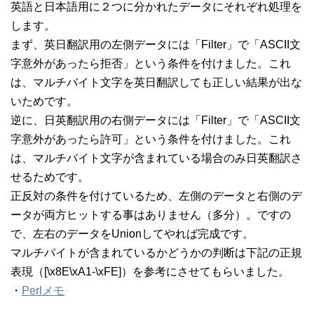
英語と日本語用に２つに分かれたデータにそれぞれ処理を
します。
まず、英日翻訳用の左側データには「Filter」で「ASCII文
字意外があったら拒否」という条件を付けました。これ
は、マルチバイト文字を英日翻訳しても正しい結果が出な
いためです。
逆に、日英翻訳用の右側データには「Filter」で「ASCII文
字意外があったら許可」という条件を付けました。これ
は、マルチバイト文字が含まれている場合のみ日英翻訳さ
せるためです。
正反対の条件を付けているため、左側のデータと右側のデ
ータが両方ヒットする事はありません（多分）。ですの
で、左右のデータをUnionしてやれば完成です。
マルチバイトが含まれているかどうかの判断は下記の正規
表現（[\x8E\xA1-\xFE]）を参考にさせてもらいました。
・
Perlメモ