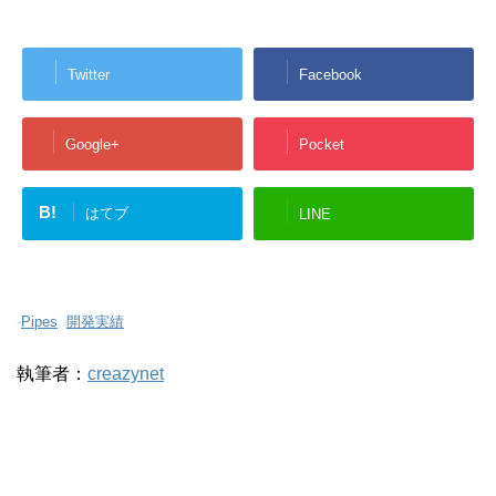
Twitter
Facebook
Google+
Pocket
B!
はてブ
LINE
-
Pipes
,
開発実績
執筆者：
creazynet