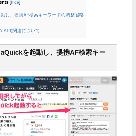
ents
[
hide
]
を起動し、提携AF検索キーワードの調整省略
PI (PA-API)関連について
Quickを起動し、提携AF検索キー