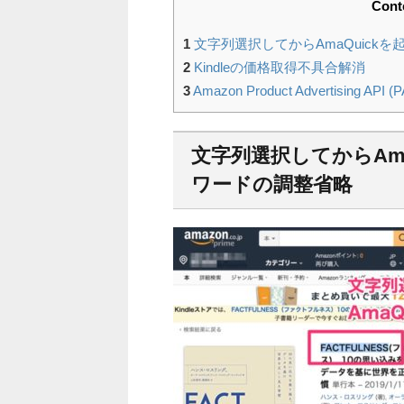
Cont
1
文字列選択してからAmaQuick
2
Kindleの価格取得不具合解消
3
Amazon Product Advertising A
文字列選択してからAma
ワードの調整省略