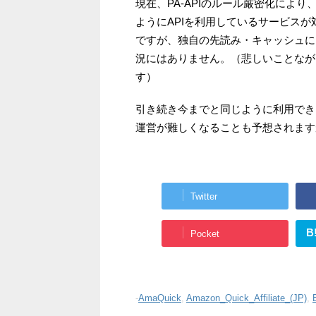
現在、PA-APIのルール厳密化により、
ようにAPIを利用しているサービスが
ですが、独自の先読み・キャッシュに
況にはありません。（悲しいことなが
す）
引き続き今までと同じように利用できま
運営が難しくなることも予想されます
Twitter
B
Pocket
-
AmaQuick
,
Amazon_Quick_Affiliate_(JP)
,