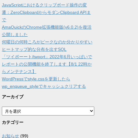
JavaScriptにおけるクリップボード操作の変
遷：ZeroClipboardからモダンClipboard APIま
で
AmaQuickのChrome拡張機能版(v6.0.2)を復活
公開しました
何曜日の何時ころがピークなのか分かりやすい
ヒートマップ的な分布を出すSQL
「ツイポーート/twport」2022年6月いっぱいで
レポートの公開機能を終了します【8/1 22時か
らメンテナンス】
WordPressでstyle.cssを更新したら
wp_enqueue_styleでキャッシュクリアする
アーカイブ
ア
ー
カ
カテゴリー
イ
ブ
お知らせ
(99)