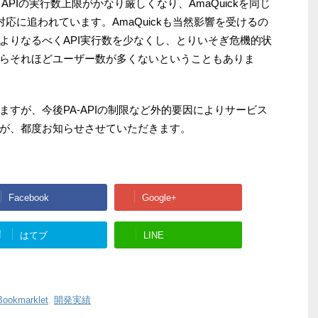
APIの実行数上限がかなり厳しくなり、AmaQuickを同じ
対応に追われています。AmaQuickも当然影響を受けるの
よりなるべくAPI実行数を少なくし、とりいそぎ危機的状
らそれほどユーザー数が多くないということもありま
すが、今後PA-APIの制限など外的要因によりサービス
が、都度お知らせさせていただきます。
Facebook
Google+
!
はてブ
LINE
Bookmarklet
,
開発実績