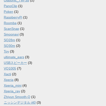
Olasonic_TW-S5
(2)
PanoClip
(1)
Poken
(1)
RaspberryPi
(1)
Roomba
(1)
ScanSnap
(1)
Smoonavi
(3)
SQ28m
(1)
SQ30m
(2)
Toy
(3)
ultimate_ears
(3)
USBスピーカー
(3)
VQ1005
(7)
Xacti
(2)
Xperia
(8)
Xperia_mini
(4)
Xperia_ray
(2)
Zhiyun Smooth-Q
(1)
ニッシンデジタル i40
(3)