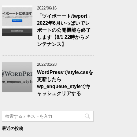
2022/06/16
「ツイポーート/twport」
2022年6月いっぱいでレ
ポートの公開機能を終了
します【8/1 22時からメ
ンテナンス】
2022/01/28
WordPressでstyle.cssを
更新したら
wp_enqueue_styleでキ
ャッシュクリアする
最近の投稿