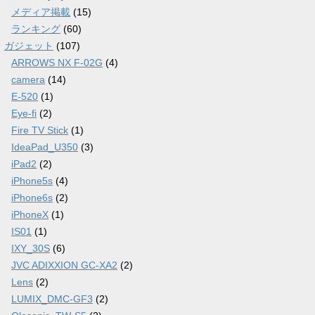
メディア掲載
(15)
ランキング
(60)
ガジェット
(107)
ARROWS NX F-02G
(4)
camera
(14)
E-520
(1)
Eye-fi
(2)
Fire TV Stick
(1)
IdeaPad_U350
(3)
iPad2
(2)
iPhone5s
(4)
iPhone6s
(2)
iPhoneX
(1)
IS01
(1)
IXY_30S
(6)
JVC ADIXXION GC-XA2
(2)
Lens
(2)
LUMIX_DMC-GF3
(2)