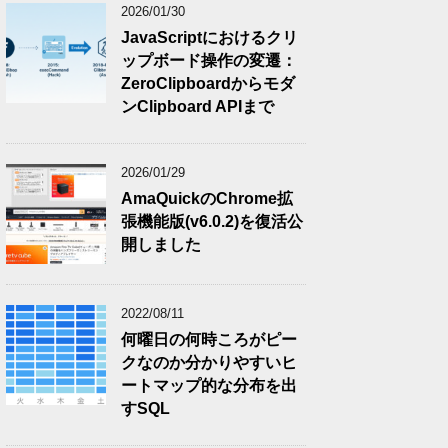
2026/01/30
JavaScriptにおけるクリ
ップボード操作の変遷：
ZeroClipboardからモダ
ンClipboard APIまで
2026/01/29
AmaQuickのChrome拡
張機能版(v6.0.2)を復活公
開しました
2022/08/11
何曜日の何時ころがピー
クなのか分かりやすいヒ
ートマップ的な分布を出
すSQL