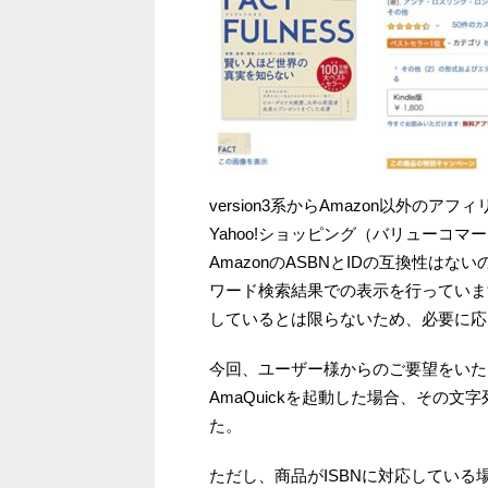
version3系からAmazon以外
Yahoo!ショッピング（バリューコマ
AmazonのASBNとIDの互換性は
ワード検索結果での表示を行っていま
しているとは限らないため、必要に応
今回、ユーザー様からのご要望をいただ
AmaQuickを起動した場合、その
た。
ただし、商品がISBNに対応している