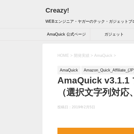
Creazy!
WEBエンジニア・ヤガーのテック・ガジェットブ
AmaQuick 公式ページ
ガジェット
HOME
>
開発実績
>
AmaQuick
>
AmaQuick
Amazon_Quick_Affiliate_(JP
AmaQuick v3
（選択文字列対応、
投稿日：
2019年2月5日