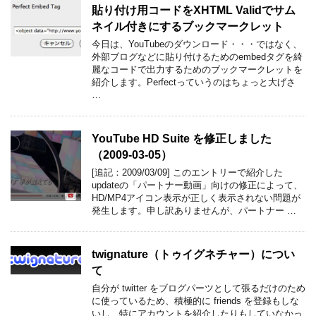
貼り付け用コードをXHTML Validでサム
ネイル付きにするブックマークレット
今日は、YouTubeのダウンロード・・・ではなく、
外部ブログなどに貼り付けるためのembedタグを綺
麗なコードで出力するためのブックマークレットを
紹介します。Perfectっていうのはちょっと大げさ
…
YouTube HD Suite を修正しました
（2009-03-05）
[追記：2009/03/09] このエントリーで紹介した
updateの「パートナー動画」向けの修正によって、
HD/MP4アイコン表示が正しく表示されない問題が
発生します。申し訳ありませんが、パートナー …
twignature（トゥイグネチャー）につい
て
自分が twitter をブログパーツとして張るだけのため
に使っているため、積極的に friends を登録もしな
いし、特にアカウントを紹介したりもしていなかっ