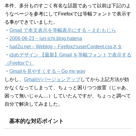
本件、多分ものすごく有名な話題であって以前は下記のよ
うなページを参考にしてFirefoxでは等幅フォントで表示す
る事ができていました。
・
Gmail で本文表示を等幅表示にする – えむもじら
・
2006-06-23 – jun-ichi.blog.hatena
・
hail2u.net – Weblog – FirefoxのuserContent.cssネタ
・
ゆめデザイン 【最新】Gmail を等幅フォントで表示する
（Firefoxで）
・
Gmailを見やすくする – Go my way
しかし、
Gmailがバージョンアップ
してから上記方法が効
かなくなってしまって、ちょっと困りつつ放置（じゃあ、
困って無いじゃん…）していたんですが、ちょっと調べて
自分で解決してみました。
基本的な対応ポイント