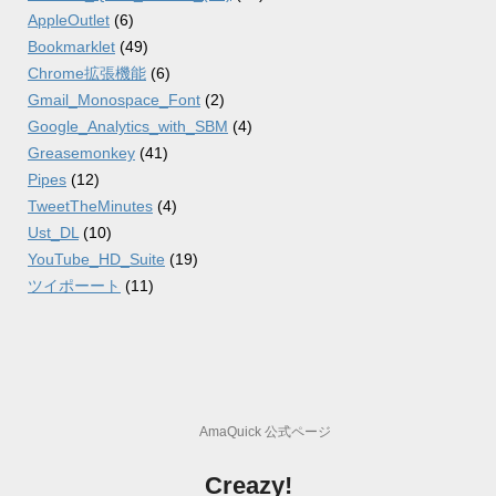
AppleOutlet
(6)
Bookmarklet
(49)
Chrome拡張機能
(6)
Gmail_Monospace_Font
(2)
Google_Analytics_with_SBM
(4)
Greasemonkey
(41)
Pipes
(12)
TweetTheMinutes
(4)
Ust_DL
(10)
YouTube_HD_Suite
(19)
ツイポーート
(11)
AmaQuick 公式ページ
Creazy!