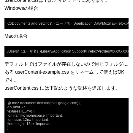
userContent.cssは下記ディレクトリにあります。
Windowsの場合
C:\Documents and Settings\（ユーザ名）\Application Data\Mozilla\Firefox\Prof
Macの場合
/Users/（ユーザ名）/Library/Application Support/Firefox/Profiles/XXXXXXXX.de
デフォルトではファイルが存在しないので同じフォルダに
ある userContent-example.css をリネームして使えばOK
です。
userContent.css には下記のような記述を追加します。
@-moz-document domain(mail.google.com) {

div.ArwC7c ,

textarea.iE5Yyc {

font-family: monospace !important;

font-size: 12px !important;

line-height: 18px !important;

}

}