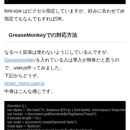
font-size はピクセル指定していますが、好みに合わせてpt
指定でもなんでもすればOK。
GreaseMonkeyでの対応方法
なるべく拡張は使わないようにしているんですが、
Greasemonkey
を入れている人は導入が簡単だと思うの
で、user.js作ってみました。
下記からどうぞ。
gmail_mono.user.js
中身はこんな感じです。
(function () {

var styles = "div.ArwC7c, textarea.iE5Yyc { font-family: monospace !important; fon
var heads  = document.getElementsByTagName("head");

if (heads.length > 0) {

var node = document.createElement("style");

node.type = "text/css";
