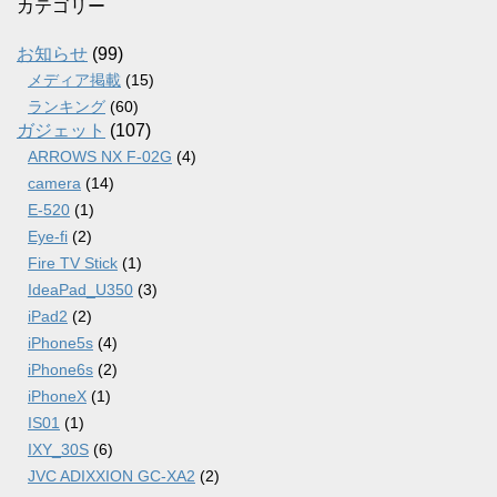
カ
カテゴリー
イ
ブ
お知らせ
(99)
メディア掲載
(15)
ランキング
(60)
ガジェット
(107)
ARROWS NX F-02G
(4)
camera
(14)
E-520
(1)
Eye-fi
(2)
Fire TV Stick
(1)
IdeaPad_U350
(3)
iPad2
(2)
iPhone5s
(4)
iPhone6s
(2)
iPhoneX
(1)
IS01
(1)
IXY_30S
(6)
JVC ADIXXION GC-XA2
(2)