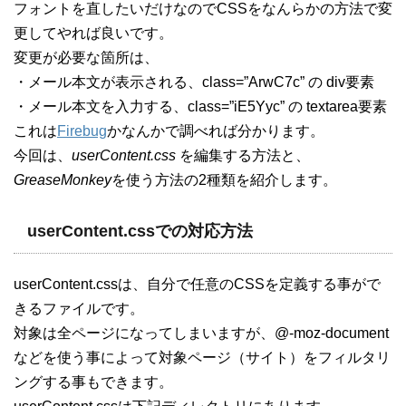
フォントを直したいだけなのでCSSをなんらかの方法で変
更してやれば良いです。
変更が必要な箇所は、
・メール本文が表示される、class=”ArwC7c” の div要素
・メール本文を入力する、class=”iE5Yyc” の textarea要素
これは
Firebug
かなんかで調べれば分かります。
今回は、
userContent.css
を編集する方法と、
GreaseMonkey
を使う方法の2種類を紹介します。
userContent.cssでの対応方法
userContent.cssは、自分で任意のCSSを定義する事がで
きるファイルです。
対象は全ページになってしまいますが、@-moz-document
などを使う事によって対象ページ（サイト）をフィルタリ
ングする事もできます。