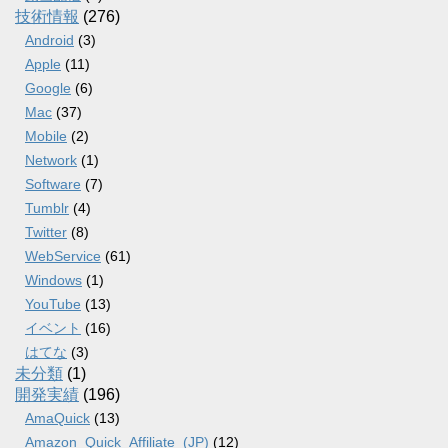
技術情報
(276)
Android
(3)
Apple
(11)
Google
(6)
Mac
(37)
Mobile
(2)
Network
(1)
Software
(7)
Tumblr
(4)
Twitter
(8)
WebService
(61)
Windows
(1)
YouTube
(13)
イベント
(16)
はてな
(3)
未分類
(1)
開発実績
(196)
AmaQuick
(13)
Amazon_Quick_Affiliate_(JP)
(12)