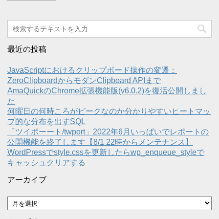
最近の投稿
JavaScriptにおけるクリップボード操作の変遷：
ZeroClipboardからモダンClipboard APIまで
AmaQuickのChrome拡張機能版(v6.0.2)を復活公開しまし
た
何曜日の何時ころがピークなのか分かりやすいヒートマッ
プ的な分布を出すSQL
「ツイポーート/twport」2022年6月いっぱいでレポートの
公開機能を終了します【8/1 22時からメンテナンス】
WordPressでstyle.cssを更新したらwp_enqueue_styleで
キャッシュクリアする
アーカイブ
ア
ー