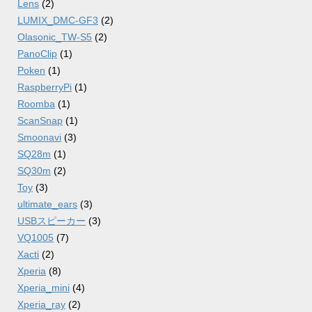
Lens
(2)
LUMIX_DMC-GF3
(2)
Olasonic_TW-S5
(2)
PanoClip
(1)
Poken
(1)
RaspberryPi
(1)
Roomba
(1)
ScanSnap
(1)
Smoonavi
(3)
SQ28m
(1)
SQ30m
(2)
Toy
(3)
ultimate_ears
(3)
USBスピーカー
(3)
VQ1005
(7)
Xacti
(2)
Xperia
(8)
Xperia_mini
(4)
Xperia_ray
(2)