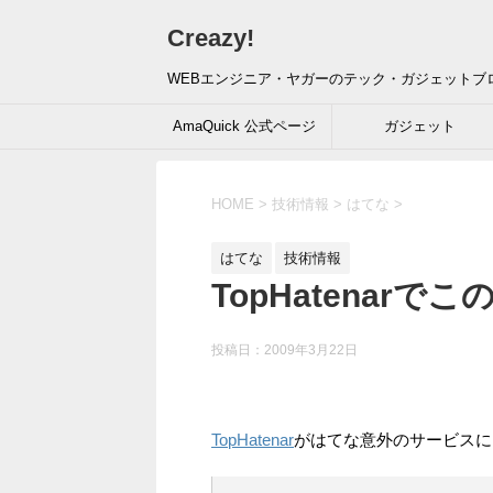
Creazy!
WEBエンジニア・ヤガーのテック・ガジェットブ
AmaQuick 公式ページ
ガジェット
HOME
>
技術情報
>
はてな
>
はてな
技術情報
TopHatenarで
投稿日：
2009年3月22日
TopHatenar
がはてな意外のサービスに