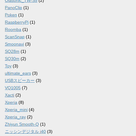
Olasonic_TW-S5
(2)
PanoClip
(1)
Poken
(1)
RaspberryPi
(1)
Roomba
(1)
ScanSnap
(1)
Smoonavi
(3)
SQ28m
(1)
SQ30m
(2)
Toy
(3)
ultimate_ears
(3)
USBスピーカー
(3)
VQ1005
(7)
Xacti
(2)
Xperia
(8)
Xperia_mini
(4)
Xperia_ray
(2)
Zhiyun Smooth-Q
(1)
ニッシンデジタル i40
(3)