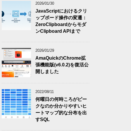
2026/01/30
JavaScriptにおけるクリ
ップボード操作の変遷：
ZeroClipboardからモダ
ンClipboard APIまで
2026/01/29
AmaQuickのChrome拡
張機能版(v6.0.2)を復活公
開しました
2022/08/11
何曜日の何時ころがピー
クなのか分かりやすいヒ
ートマップ的な分布を出
すSQL