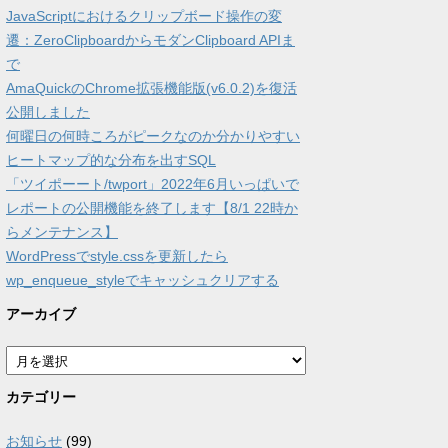
JavaScriptにおけるクリップボード操作の変
遷：ZeroClipboardからモダンClipboard APIま
で
AmaQuickのChrome拡張機能版(v6.0.2)を復活
公開しました
何曜日の何時ころがピークなのか分かりやすい
ヒートマップ的な分布を出すSQL
「ツイポーート/twport」2022年6月いっぱいで
レポートの公開機能を終了します【8/1 22時か
らメンテナンス】
WordPressでstyle.cssを更新したら
wp_enqueue_styleでキャッシュクリアする
アーカイブ
ア
ー
カ
カテゴリー
イ
ブ
お知らせ
(99)