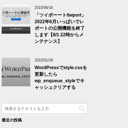
2022/06/16
「ツイポーート/twport」
2022年6月いっぱいでレ
ポートの公開機能を終了
します【8/1 22時からメ
ンテナンス】
2022/01/28
WordPressでstyle.cssを
更新したら
wp_enqueue_styleでキ
ャッシュクリアする
最近の投稿