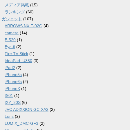
メディア掲載
(15)
ランキング
(60)
ガジェット
(107)
ARROWS NX F-02G
(4)
camera
(14)
E-520
(1)
Eye-fi
(2)
Fire TV Stick
(1)
IdeaPad_U350
(3)
iPad2
(2)
iPhone5s
(4)
iPhone6s
(2)
iPhoneX
(1)
IS01
(1)
IXY_30S
(6)
JVC ADIXXION GC-XA2
(2)
Lens
(2)
LUMIX_DMC-GF3
(2)