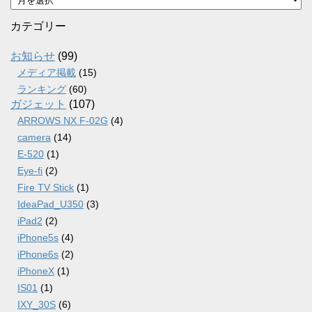
ー
カ
カテゴリー
イ
ブ
お知らせ
(99)
メディア掲載
(15)
ランキング
(60)
ガジェット
(107)
ARROWS NX F-02G
(4)
camera
(14)
E-520
(1)
Eye-fi
(2)
Fire TV Stick
(1)
IdeaPad_U350
(3)
iPad2
(2)
iPhone5s
(4)
iPhone6s
(2)
iPhoneX
(1)
IS01
(1)
IXY_30S
(6)