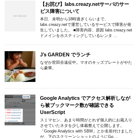
【お詫び】labs.creazy.netサーバのサー
ビス障害について
本日、未明から18時過ぎくらいまで、
labs.creazy.netで運営しているサービスで障害が発
生していました。 ■障害内容、原因 labs.creazy.net
ドメインをホスティングしているレンタ …
J’s GARDEN でランチ
なぜか世田谷遠征中。マオのキッズプレートがやた
ら豪華。
Google Analytics でアクセス解析しなが
ら被ブックマーク数が確認できる
UserScript
スミマセン、あまり時間がとれず個人的にお蔵入り
させていたネタを少し体裁整えて公開します。
「Google Analytics with SBM」とか名前付けました
が、下のスクリーンショットのようにGo …