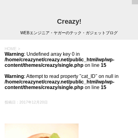
Creazy!
WEBエンジニア・ヤガーのテック・ガジェットブログ
HOME
>
Warning
: Undefined array key 0 in
/home/creazynet/creazy.net/public_html/wp/wp-
content/themes/creazy/single.php
on line
15
Warning
: Attempt to read property "cat_ID" on null in
/home/creazynet/creazy.net/public_html/wp/wp-
content/themes/creazy/single.php
on line
15
投稿日：
2017年12月20日