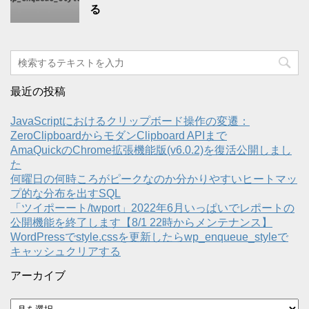
る
最近の投稿
JavaScriptにおけるクリップボード操作の変遷：
ZeroClipboardからモダンClipboard APIまで
AmaQuickのChrome拡張機能版(v6.0.2)を復活公開しまし
た
何曜日の何時ころがピークなのか分かりやすいヒートマッ
プ的な分布を出すSQL
「ツイポーート/twport」2022年6月いっぱいでレポートの
公開機能を終了します【8/1 22時からメンテナンス】
WordPressでstyle.cssを更新したらwp_enqueue_styleで
キャッシュクリアする
アーカイブ
ア