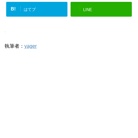
B!
はてブ
LINE
-
執筆者：
yager