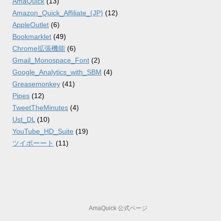
AmaQuick
(13)
Amazon_Quick_Affiliate_(JP)
(12)
AppleOutlet
(6)
Bookmarklet
(49)
Chrome拡張機能
(6)
Gmail_Monospace_Font
(2)
Google_Analytics_with_SBM
(4)
Greasemonkey
(41)
Pipes
(12)
TweetTheMinutes
(4)
Ust_DL
(10)
YouTube_HD_Suite
(19)
ツイポーート
(11)
AmaQuick 公式ページ