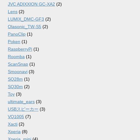
JVC ADIXXION GC-XA2
(2)
Lens
(2)
LUMIX_DMC-GF3
(2)
Olasonic_TW-S5
(2)
PanoClip
(1)
Poken
(1)
RaspberryPi
(1)
Roomba
(1)
ScanSnap
(1)
Smoonavi
(3)
SQ28m
(1)
SQ30m
(2)
Toy
(3)
ultimate_ears
(3)
USBスピーカー
(3)
VQ1005
(7)
Xacti
(2)
Xperia
(8)
Xperia_mini
(4)