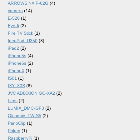
ARROWS NX F-02G
(4)
camera
(14)
E-520
(1)
Eye-fi
(2)
Fire TV Stick
(1)
IdeaPad_U350
(3)
iPad2
(2)
iPhone5s
(4)
iPhone6s
(2)
iPhoneX
(1)
IS01
(1)
IXY_30S
(6)
JVC ADIXXION GC-XA2
(2)
Lens
(2)
LUMIX_DMC-GF3
(2)
Olasonic_TW-S5
(2)
PanoClip
(1)
Poken
(1)
RaspberryPi
(1)