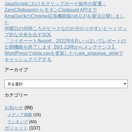
JavaScriptにおけるクリップボード操作の変遷：
ZeroClipboardからモダンClipboard APIまで
AmaQuickのChrome拡張機能版(v6.0.2)を復活公開しまし
た
何曜日の何時ころがピークなのか分かりやすいヒートマッ
プ的な分布を出すSQL
「ツイポーート/twport」2022年6月いっぱいでレポートの
公開機能を終了します【8/1 22時からメンテナンス】
WordPressでstyle.cssを更新したらwp_enqueue_styleで
キャッシュクリアする
アーカイブ
ア
ー
カ
カテゴリー
イ
ブ
お知らせ
(99)
メディア掲載
(15)
ランキング
(60)
ガジェット
(107)