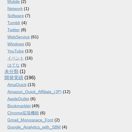
Mobile
(2)
Network
(1)
Software
(7)
Tumblr
(4)
Twitter
(8)
WebService
(61)
Windows
(1)
YouTube
(13)
イベント
(16)
はてな
(3)
未分類
(1)
開発実績
(196)
AmaQuick
(13)
Amazon_Quick_Affiliate_(JP)
(12)
AppleOutlet
(6)
Bookmarklet
(49)
Chrome拡張機能
(6)
Gmail_Monospace_Font
(2)
Google_Analytics_with_SBM
(4)