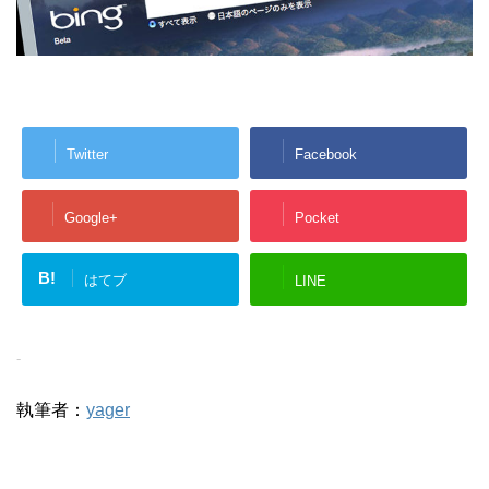
Twitter
Facebook
Google+
Pocket
B!
はてブ
LINE
-
執筆者：
yager