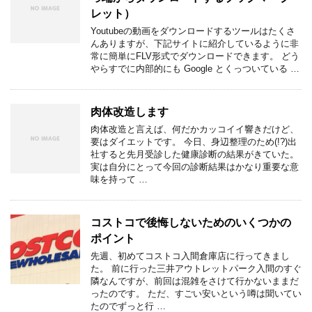
レット）
Youtubeの動画をダウンロードするツールはたくさ
んありますが、下記サイトに紹介しているように非
常に簡単にFLV形式でダウンロードできます。 どう
やらすでに内部的にも Google とくっついている …
肉体改造します
肉体改造と言えば、何だかカッコイイ響きだけど、
要はダイエットです。 今日、身辺整理のため(!?)出
社すると先月受診した健康診断の結果がきていた。
実は自分にとって今回の診断結果はかなり重要な意
味を持って …
コストコで後悔しないためのいくつかの
ポイント
先週、初めてコストコ入間倉庫店に行ってきまし
た。 前に行った三井アウトレットパーク入間のすぐ
隣なんですが、前回は混雑をさけて行かないままだ
ったのです。 ただ、すごい安いという噂は聞いてい
たのでずっと行 …