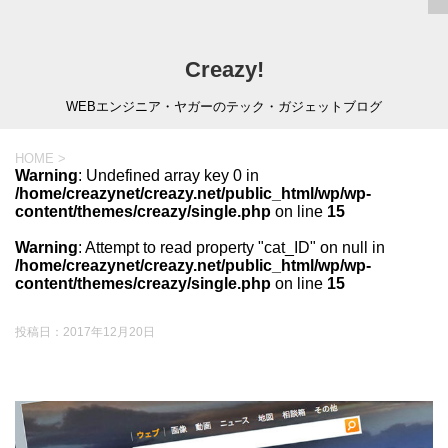
Creazy!
WEBエンジニア・ヤガーのテック・ガジェットブログ
HOME
>
Warning
: Undefined array key 0 in
/home/creazynet/creazy.net/public_html/wp/wp-
content/themes/creazy/single.php
on line
15
Warning
: Attempt to read property "cat_ID" on null in
/home/creazynet/creazy.net/public_html/wp/wp-
content/themes/creazy/single.php
on line
15
投稿日：
2017年12月20日