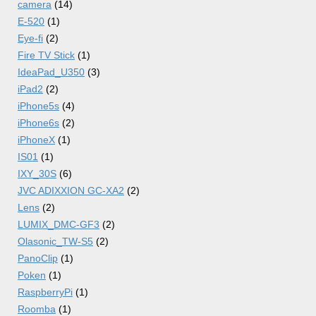
camera
(14)
E-520
(1)
Eye-fi
(2)
Fire TV Stick
(1)
IdeaPad_U350
(3)
iPad2
(2)
iPhone5s
(4)
iPhone6s
(2)
iPhoneX
(1)
IS01
(1)
IXY_30S
(6)
JVC ADIXXION GC-XA2
(2)
Lens
(2)
LUMIX_DMC-GF3
(2)
Olasonic_TW-S5
(2)
PanoClip
(1)
Poken
(1)
RaspberryPi
(1)
Roomba
(1)