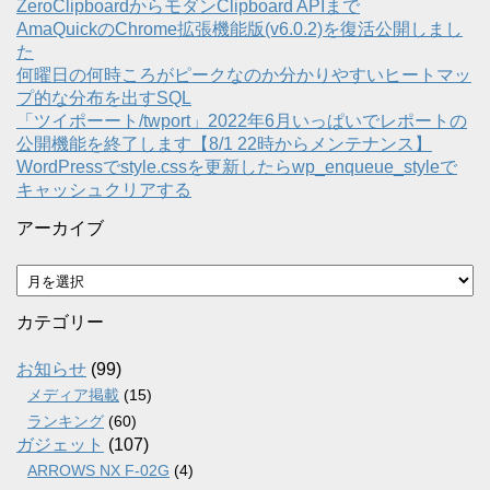
ZeroClipboardからモダンClipboard APIまで
AmaQuickのChrome拡張機能版(v6.0.2)を復活公開しまし
た
何曜日の何時ころがピークなのか分かりやすいヒートマッ
プ的な分布を出すSQL
「ツイポーート/twport」2022年6月いっぱいでレポートの
公開機能を終了します【8/1 22時からメンテナンス】
WordPressでstyle.cssを更新したらwp_enqueue_styleで
キャッシュクリアする
アーカイブ
ア
ー
カ
カテゴリー
イ
ブ
お知らせ
(99)
メディア掲載
(15)
ランキング
(60)
ガジェット
(107)
ARROWS NX F-02G
(4)