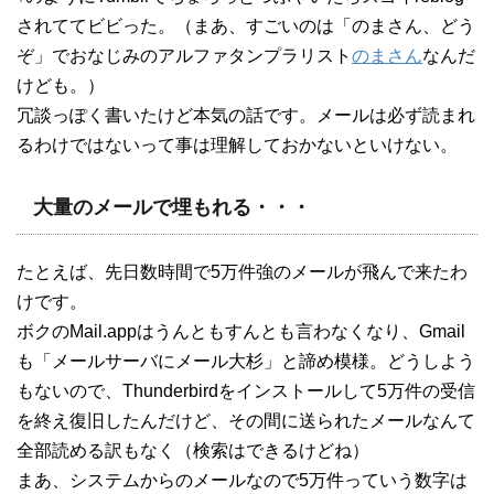
されててビビった。（まあ、すごいのは「のまさん、どう
ぞ」でおなじみのアルファタンプラリスト
のまさん
なんだ
けども。）
冗談っぽく書いたけど本気の話です。メールは必ず読まれ
るわけではないって事は理解しておかないといけない。
大量のメールで埋もれる・・・
たとえば、先日数時間で5万件強のメールが飛んで来たわ
けです。
ボクのMail.appはうんともすんとも言わなくなり、Gmail
も「メールサーバにメール大杉」と諦め模様。どうしよう
もないので、Thunderbirdをインストールして5万件の受信
を終え復旧したんだけど、その間に送られたメールなんて
全部読める訳もなく（検索はできるけどね）
まあ、システムからのメールなので5万件っていう数字は