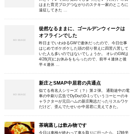
はまた育児ブログつながりのステキ一家のところに
遠征してきた …
徒然なるままに、ゴールデンウィークは
オフラインでした
昨日までいわゆるGWで連休だったので、今日仕事
はじめでボケボケした頭の切り替えに四苦八苦して
いた人も多いのではないでしょうか。 オレのGWは
4/28(月)にお休みをもらったので、前半４連休と後
半４連休 …
新庄とSMAP中居君の共通点
似てる有名人シリーズ（？）第２弾。 通勤途中の電
車の中刷り広告でDyDoのD-1っていうコーヒーのキ
ャラクターが元日ハムの新庄剛志だったりスルワケ
だけど、歪んでたせいか中居君に見えてきた。
茶碗蒸しは飲み物です
今日は車検が終わって車を取りに行ったら、17時半