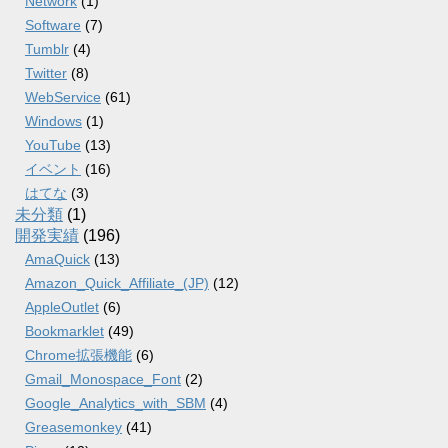
Network
(1)
Software
(7)
Tumblr
(4)
Twitter
(8)
WebService
(61)
Windows
(1)
YouTube
(13)
イベント
(16)
はてな
(3)
未分類
(1)
開発実績
(196)
AmaQuick
(13)
Amazon_Quick_Affiliate_(JP)
(12)
AppleOutlet
(6)
Bookmarklet
(49)
Chrome拡張機能
(6)
Gmail_Monospace_Font
(2)
Google_Analytics_with_SBM
(4)
Greasemonkey
(41)