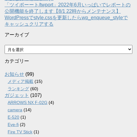
「ツイポーート/twport」2022年6月いっぱいでレポートの
公開機能を終了します【8/1 22時からメンテナンス】
WordPressでstyle.cssを更新したらwp_enqueue_styleで
キャッシュクリアする
アーカイブ
ア
ー
カ
カテゴリー
イ
ブ
お知らせ
(99)
メディア掲載
(15)
ランキング
(60)
ガジェット
(107)
ARROWS NX F-02G
(4)
camera
(14)
E-520
(1)
Eye-fi
(2)
Fire TV Stick
(1)