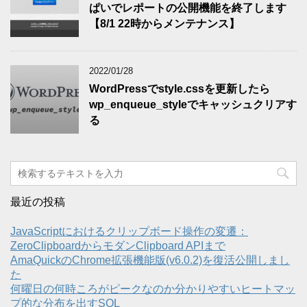
ぱいでレポートの公開機能を終了します
【8/1 22時からメンテナンス】
2022/01/28
WordPressでstyle.cssを更新したら
wp_enqueue_styleでキャッシュクリアす
る
最近の投稿
JavaScriptにおけるクリップボード操作の変遷：
ZeroClipboardからモダンClipboard APIまで
AmaQuickのChrome拡張機能版(v6.0.2)を復活公開しまし
た
何曜日の何時ころがピークなのか分かりやすいヒートマッ
プ的な分布を出すSQL