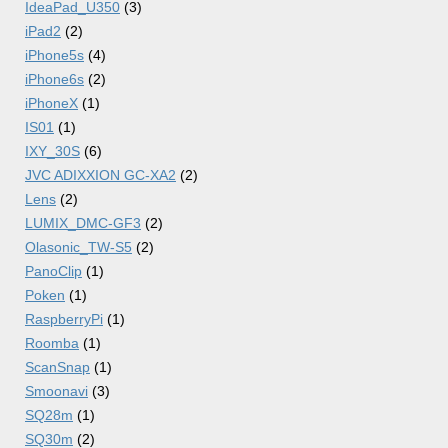
IdeaPad_U350
(3)
iPad2
(2)
iPhone5s
(4)
iPhone6s
(2)
iPhoneX
(1)
IS01
(1)
IXY_30S
(6)
JVC ADIXXION GC-XA2
(2)
Lens
(2)
LUMIX_DMC-GF3
(2)
Olasonic_TW-S5
(2)
PanoClip
(1)
Poken
(1)
RaspberryPi
(1)
Roomba
(1)
ScanSnap
(1)
Smoonavi
(3)
SQ28m
(1)
SQ30m
(2)