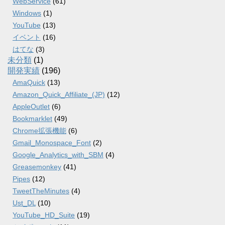
WebService
(61)
Windows
(1)
YouTube
(13)
イベント
(16)
はてな
(3)
未分類
(1)
開発実績
(196)
AmaQuick
(13)
Amazon_Quick_Affiliate_(JP)
(12)
AppleOutlet
(6)
Bookmarklet
(49)
Chrome拡張機能
(6)
Gmail_Monospace_Font
(2)
Google_Analytics_with_SBM
(4)
Greasemonkey
(41)
Pipes
(12)
TweetTheMinutes
(4)
Ust_DL
(10)
YouTube_HD_Suite
(19)