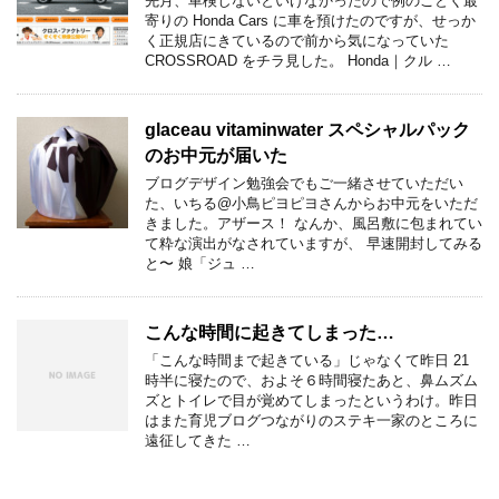
先月、車検しないといけなかったので例のごとく最
寄りの Honda Cars に車を預けたのですが、せっか
く正規店にきているので前から気になっていた
CROSSROAD をチラ見した。 Honda｜クル …
glaceau vitaminwater スペシャルパック
のお中元が届いた
ブログデザイン勉強会でもご一緒させていただい
た、いちる@小鳥ピヨピヨさんからお中元をいただ
きました。アザース！ なんか、風呂敷に包まれてい
て粋な演出がなされていますが、 早速開封してみる
と〜 娘「ジュ …
こんな時間に起きてしまった…
「こんな時間まで起きている」じゃなくて昨日 21
時半に寝たので、およそ６時間寝たあと、鼻ムズム
ズとトイレで目が覚めてしまったというわけ。昨日
はまた育児ブログつながりのステキ一家のところに
遠征してきた …