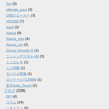
Toy
(3)
ultimate_ears
(3)
USBスピーカー
(3)
VQ1005
(7)
Xacti
(2)
Xperia
(8)
Xperia_mini
(4)
Xperia_ray
(2)
Zhiyun Smooth-Q
(1)
ニッシンデジタル i40
(3)
ミニエレキ
(1)
ミニ四駆
(1)
モバイル関連
(1)
ロジクールT120BW
(1)
楽天kobo_Touch
(2)
ブログ
(339)
DIY
(4)
コラム
(24)
ニキョティ
(5)