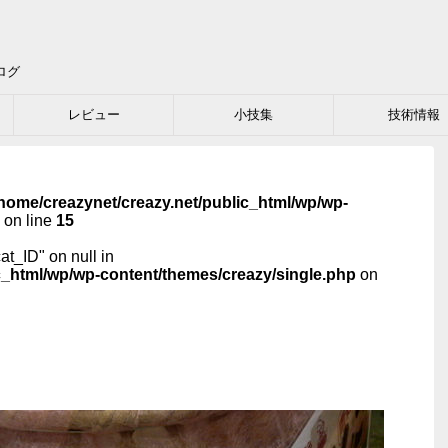
ログ
レビュー
小技集
技術情報
home/creazynet/creazy.net/public_html/wp/wp-
on line
15
cat_ID" on null in
c_html/wp/wp-content/themes/creazy/single.php
on