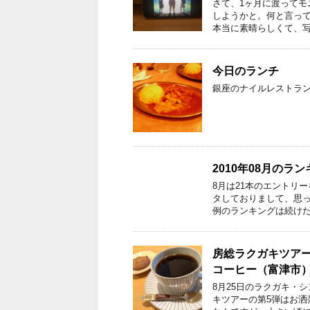
さて、1ヶ月に渡ってモニ
しようかと。何と言って
本当に素晴らしくて、写
今日のランチ
銀座のナイルレストラ
2010年08月のラ
8月は21本のエントリ
タしておりまして、思
例のランキングは続けた
房総ラクガキツアー(
コーヒー（富津市
8月25日のラクガキ・
キツアーの第5弾はお洒落