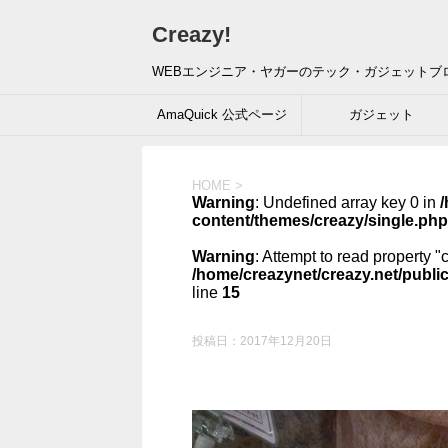
Creazy!
WEBエンジニア・ヤガーのテック・ガジェットブ
AmaQuick 公式ページ
ガジェット
HOME
>
Warning
: Undefined array key 0 in
/
content/themes/creazy/single.php
Warning
: Attempt to read property "
/home/creazynet/creazy.net/publi
line
15
投稿日：
2017年12月20日