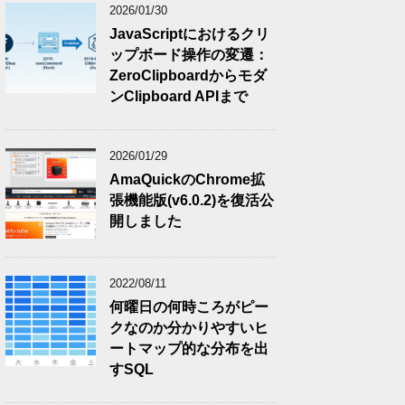
2026/01/30
JavaScriptにおけるクリ
ップボード操作の変遷：
ZeroClipboardからモダ
ンClipboard APIまで
2026/01/29
AmaQuickのChrome拡
張機能版(v6.0.2)を復活公
開しました
2022/08/11
何曜日の何時ころがピー
クなのか分かりやすいヒ
ートマップ的な分布を出
すSQL