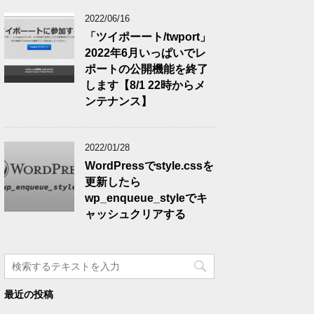
2022/06/16
「ツイポーート/twport」
2022年6月いっぱいでレ
ポートの公開機能を終了
します【8/1 22時からメ
ンテナンス】
2022/01/28
WordPressでstyle.cssを
更新したら
wp_enqueue_styleでキ
ャッシュクリアする
最近の投稿