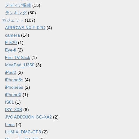
メディア掲載
(15)
ランキング
(60)
ガジェット
(107)
ARROWS NX F-02G
(4)
camera
(14)
E-520
(1)
Eye-fi
(2)
Fire TV Stick
(1)
IdeaPad_U350
(3)
iPad2
(2)
iPhone5s
(4)
iPhone6s
(2)
iPhoneX
(1)
IS01
(1)
IXY_30S
(6)
JVC ADIXXION GC-XA2
(2)
Lens
(2)
LUMIX_DMC-GF3
(2)