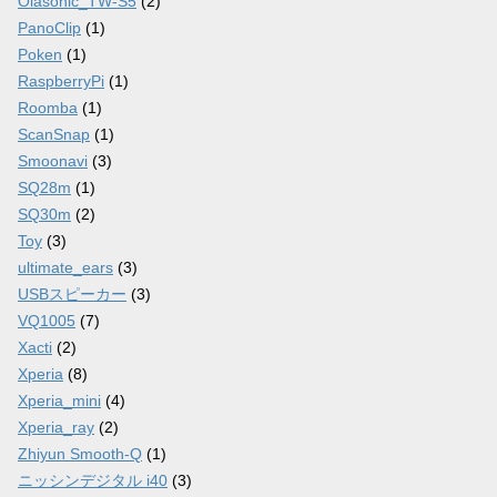
Olasonic_TW-S5
(2)
PanoClip
(1)
Poken
(1)
RaspberryPi
(1)
Roomba
(1)
ScanSnap
(1)
Smoonavi
(3)
SQ28m
(1)
SQ30m
(2)
Toy
(3)
ultimate_ears
(3)
USBスピーカー
(3)
VQ1005
(7)
Xacti
(2)
Xperia
(8)
Xperia_mini
(4)
Xperia_ray
(2)
Zhiyun Smooth-Q
(1)
ニッシンデジタル i40
(3)