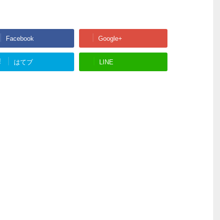
Facebook
Google+
!
はてブ
LINE