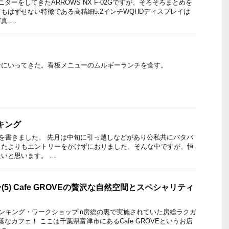
ターをしてきたARROWS NX F-02Gですが、そろそろまとめを
もはずせない特徴である高精細5.2インチWQHDディスプレイは
真 …
ンにいってきた。看板メニューのムルギーランチを食す。
ンキング
ーを書きました。 先月は中旬に引っ越しなどがあり公私共にバタバ
ったよりもエントリーをかけずにおりました。そんな中ですが、恒
いと思います。 …
5) Cafe GROVEの贅沢な自然空間とスペシャリティ
）
シンキング・ワークショップin房総の裏で実施されていた房総ラクガ
なカフェ！ ここは千葉県富津市にあるCafe GROVEというお店