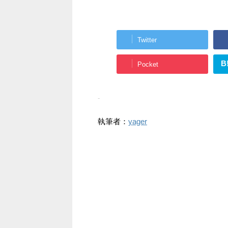
Twitter
B
Pocket
-
執筆者：
yager