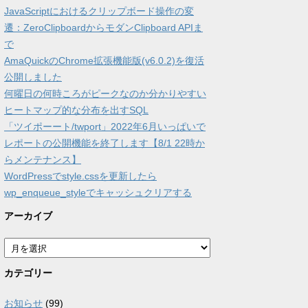
JavaScriptにおけるクリップボード操作の変
遷：ZeroClipboardからモダンClipboard APIま
で
AmaQuickのChrome拡張機能版(v6.0.2)を復活
公開しました
何曜日の何時ころがピークなのか分かりやすい
ヒートマップ的な分布を出すSQL
「ツイポーート/twport」2022年6月いっぱいで
レポートの公開機能を終了します【8/1 22時か
らメンテナンス】
WordPressでstyle.cssを更新したら
wp_enqueue_styleでキャッシュクリアする
アーカイブ
ア
ー
カ
カテゴリー
イ
ブ
お知らせ
(99)