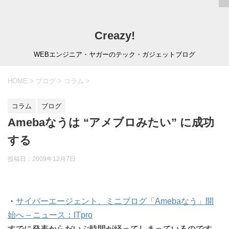
Creazy!
WEBエンジニア・ヤガーのテック・ガジェットブログ
HOME
>
ブログ
>
コラム
>
コラム
ブログ
Amebaなうは “アメブロみたい” に成功
する
投稿日：
2009年12月7日
・
サイバーエージェント、ミニブログ「Amebaなう」開
始へ – ニュース：ITpro
すでに発表からだいぶ時間が経ってしまっているのです