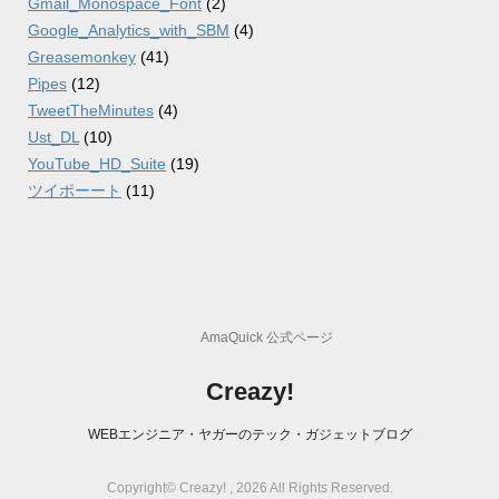
Gmail_Monospace_Font
(2)
Google_Analytics_with_SBM
(4)
Greasemonkey
(41)
Pipes
(12)
TweetTheMinutes
(4)
Ust_DL
(10)
YouTube_HD_Suite
(19)
ツイポーート
(11)
AmaQuick 公式ページ
Creazy!
WEBエンジニア・ヤガーのテック・ガジェットブログ
Copyright© Creazy! , 2026 All Rights Reserved.