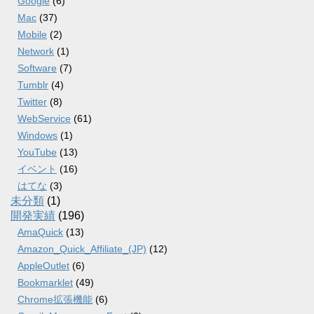
Google
(6)
Mac
(37)
Mobile
(2)
Network
(1)
Software
(7)
Tumblr
(4)
Twitter
(8)
WebService
(61)
Windows
(1)
YouTube
(13)
イベント
(16)
はてな
(3)
未分類
(1)
開発実績
(196)
AmaQuick
(13)
Amazon_Quick_Affiliate_(JP)
(12)
AppleOutlet
(6)
Bookmarklet
(49)
Chrome拡張機能
(6)