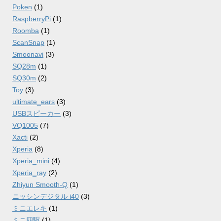
Poken
(1)
RaspberryPi
(1)
Roomba
(1)
ScanSnap
(1)
Smoonavi
(3)
SQ28m
(1)
SQ30m
(2)
Toy
(3)
ultimate_ears
(3)
USBスピーカー
(3)
VQ1005
(7)
Xacti
(2)
Xperia
(8)
Xperia_mini
(4)
Xperia_ray
(2)
Zhiyun Smooth-Q
(1)
ニッシンデジタル i40
(3)
ミニエレキ
(1)
ミニ四駆
(1)