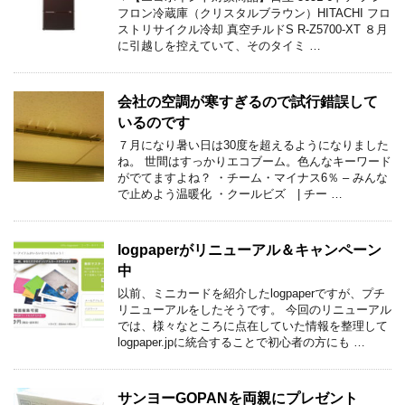
フロン冷蔵庫（クリスタルブラウン）HITACHI フロ
ストリサイクル冷却 真空チルドS R-Z5700-XT ８月
に引越しを控えていて、そのタイミ …
会社の空調が寒すぎるので試行錯誤して
いるのです
７月になり暑い日は30度を超えるようになりました
ね。 世間はすっかりエコブーム。色んなキーワード
がでてますよね？ ・チーム・マイナス6％ – みんな
で止めよう温暖化 ・クールビズ | チー …
logpaperがリニューアル＆キャンペーン
中
以前、ミニカードを紹介したlogpaperですが、プチ
リニューアルをしたそうです。 今回のリニューアル
では、様々なところに点在していた情報を整理して
logpaper.jpに統合することで初心者の方にも …
サンヨーGOPANを両親にプレゼント