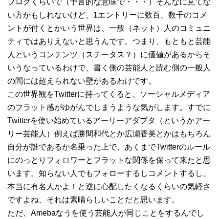
ブログくらいで（予言的な意味で・・・）そんなに見てな
い方かもしれないけど、1エントリーに数百、数千のコメ
ントが付くとかいう世界は、一般（ネット）人のコミュニ
ティではありえないと思うんです。つまり、もともと芸能
人というコンテンツ（ステータス？）に価値があるからそ
いうなっているわけで、書く側の芸能人と読む側の一般人
の間には超えられない壁があるわけです。
この世界観をTwitterに持ってくると、ソーシャルメディア
のフラット感がゆがんでしまうような気がします。すでに
Twitterを使い始めているアーリーアダプタ（というかアー
リー芸能人）例えば勝間和代とか広瀬香美とかはもちろん
自分が誰であるか名乗った上で、あくまでTwitterのルール
にのっとりフォロワーとフラットな関係を保って来たと思
います。知らない人でもフォローするしコメントするし、
本当に有名人かよ！と逆に心配したくなるくらいの気軽さ
ですよね、それは素晴らしいことだと思います。
ただ、Amebaなうを使う芸能人が同じことをするんでし