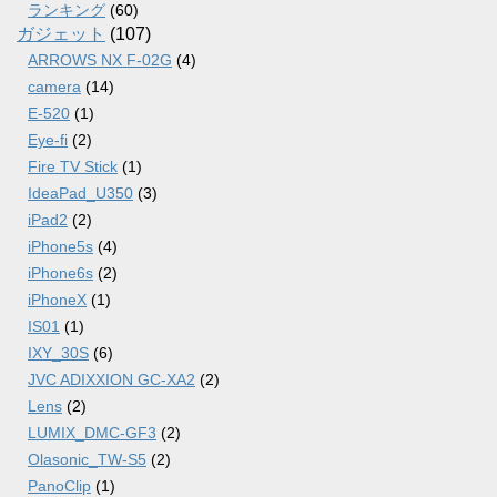
ランキング
(60)
ガジェット
(107)
ARROWS NX F-02G
(4)
camera
(14)
E-520
(1)
Eye-fi
(2)
Fire TV Stick
(1)
IdeaPad_U350
(3)
iPad2
(2)
iPhone5s
(4)
iPhone6s
(2)
iPhoneX
(1)
IS01
(1)
IXY_30S
(6)
JVC ADIXXION GC-XA2
(2)
Lens
(2)
LUMIX_DMC-GF3
(2)
Olasonic_TW-S5
(2)
PanoClip
(1)