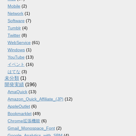
Mobile
(2)
Network
(1)
Software
(7)
Tumblr
(4)
Twitter
(8)
WebService
(61)
Windows
(1)
YouTube
(13)
イベント
(16)
はてな
(3)
未分類
(1)
開発実績
(196)
AmaQuick
(13)
Amazon_Quick_Affiliate_(JP)
(12)
AppleOutlet
(6)
Bookmarklet
(49)
Chrome拡張機能
(6)
Gmail_Monospace_Font
(2)
Google_Analytics_with_SBM
(4)