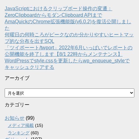
JavaScriptにおけるクリップボード操作の変遷：
ZeroClipboardからモダンClipboard APIまで
AmaQuickのChrome拡張機能版(v6.0.2)を復活公開しまし
た
何曜日の何時ころがピークなのか分かりやすいヒートマッ
プ的な分布を出すSQL
「ツイポーート/twport」2022年6月いっぱいでレポートの
公開機能を終了します【8/1 22時からメンテナンス】
WordPressでstyle.cssを更新したらwp_enqueue_styleで
キャッシュクリアする
アーカイブ
ア
ー
カ
カテゴリー
イ
ブ
お知らせ
(99)
メディア掲載
(15)
ランキング
(60)