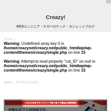
Creazy!
WEBエンジニア・ヤガーのテック・ガジェットブログ
HOME
>
Warning
: Undefined array key 0 in
/home/creazynet/creazy.net/public_html/wp/wp-
content/themes/creazy/single.php
on line
15
Warning
: Attempt to read property "cat_ID" on null in
/home/creazynet/creazy.net/public_html/wp/wp-
content/themes/creazy/single.php
on line
15
投稿日：
2017年12月20日