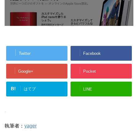
Twitter
Facebook
Google+
Pocket
B!
はてブ
LINE
-
執筆者：
yager