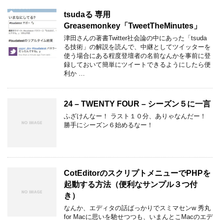
tsudaる 専用
Greasemonkey「TweetTheMinutes」
津田さんの著書Twitter社会論の中にあった「tsuda
る技術」の解説を読んで、中継としてツイッターを
使う場合にある程度登壇者の名前なんかを事前に登
録しておいて簡単にツイートできるようにしたら便
利か …
24 – TWENTY FOUR – シーズン５に一言
ふざけんなー！ ラスト１０分、ありゃなんだー！
勝手にシーズン６始めるなー！
CotEditorのスクリプトメニューでPHPを
起動する方法（便利なサンプル３つ付
き）
なんか、エディタの話ばっかりでスミマセンw 秀丸
for Macに思いを馳せつつも、いまんとこMacのエデ