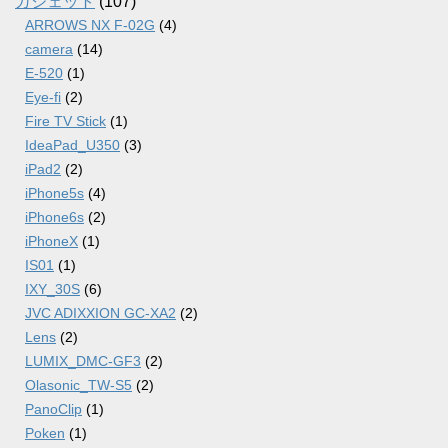
ガジェット
(107)
ARROWS NX F-02G
(4)
camera
(14)
E-520
(1)
Eye-fi
(2)
Fire TV Stick
(1)
IdeaPad_U350
(3)
iPad2
(2)
iPhone5s
(4)
iPhone6s
(2)
iPhoneX
(1)
IS01
(1)
IXY_30S
(6)
JVC ADIXXION GC-XA2
(2)
Lens
(2)
LUMIX_DMC-GF3
(2)
Olasonic_TW-S5
(2)
PanoClip
(1)
Poken
(1)